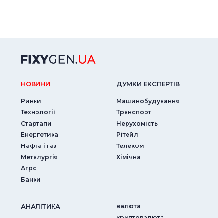
НОВИНИ
ДУМКИ ЕКСПЕРТIВ
Ринки
Машинобудування
Технології
Транспорт
Стартапи
Нерухомість
Енергетика
Рітейл
Нафта і газ
Телеком
Металургія
Хімічна
Агро
Банки
АНАЛIТИКА
валюта
криптовалюта