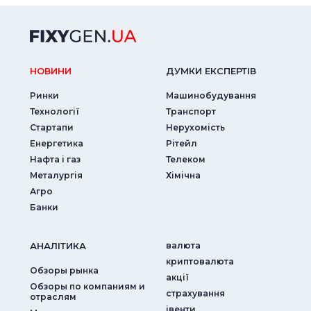
НОВИНИ
ДУМКИ ЕКСПЕРТIВ
Ринки
Машинобудування
Технології
Транспорт
Стартапи
Нерухомість
Енергетика
Рітейл
Нафта і газ
Телеком
Металургія
Хімічна
Агро
Банки
АНАЛIТИКА
валюта
криптовалюта
Обзоры рынка
акції
Обзоры по компаниям и
страхування
отраслям
iвенти