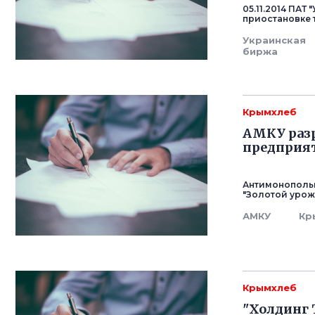
05.11.2014 ПА
приостановке
Украинская
биржа
Крымхлеб
АМКУ разр
предприя
Антимонопольн
"Золотой урож
АМКУ
Кр
Крымхлеб
"Холдинг 