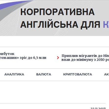
рибуток
Приплив мігрантів до Н
омашин» зріс до 6,5 млн
впав до мінімуму з 2010 р
АНАЛIТИКА
ВАЛЮТА
КРИПТОВАЛЮТА
АК
22.11.2017