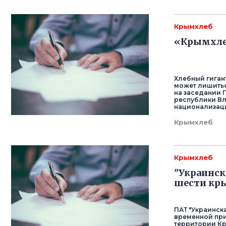
Крымхлеб
«Крымхле
Хлебный гиган
может лишитьс
на заседании 
республики Вл
национализац
Крымхлеб
Крымхлеб
"Украинск
шести кр
ПАТ "Украинска
временной при
территории Кр