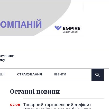
імеччини
оку
ЦІЇ
СТРАХУВАННЯ
IВЕНТИ
Останнi новини
Товарний торговельний дефіцит
07.08