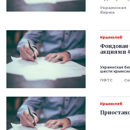
Украинская
биржа
Крымхлеб
Фондовая 
акциями 
Украинская би
шести крымски
ПФТС
Се
Крымхлеб
Приостано