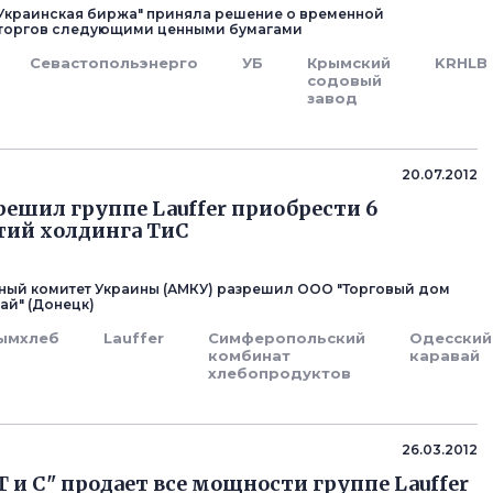
Т "Украинская биржа" приняла решение о временной
 торгов следующими ценными бумагами
Севастопольэнерго
УБ
Крымский
KRHLB
содовый
завод
20.07.2012
ешил группе Lauffer приобрести 6
тий холдинга ТиС
ый комитет Украины (АМКУ) разрешил ООО "Торговый дом
ай" (Донецк)
ымхлеб
Lauffer
Симферопольский
Одесский
комбинат
каравай
хлебопродуктов
26.03.2012
Т и С" продает все мощности группе Lauffer