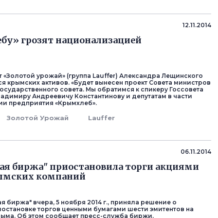
12.11.2014
бу» грозят национализацией
т «Золотой урожай» (группа Lauffer) Александра Лещинского
я крымских активов. «Будет вынесен проект Совета министров
Государственного совета. Мы обратимся к спикеру Госсовета
адимиру Андреевичу Константинову и депутатам в части
ии предприятия «Крымхлеб».
Золотой Урожай
Lauffer
06.11.2014
ая биржа" приостановила торги акциями
ымских компаний
я биржа" вчера, 5 ноября 2014 г., приняла решение о
остановке торгов ценными бумагами шести эмитентов на
ыма. Об этом сообщает пресс-служба биржи.