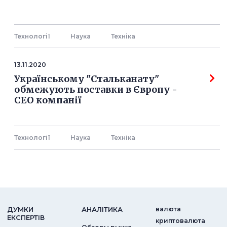
Технології
Наука
Технiка
13.11.2020
Українському "Стальканату"
обмежують поставки в Європу -
СЕО компанії
Технології
Наука
Технiка
ДУМКИ
АНАЛIТИКА
валюта
ЕКСПЕРТIВ
криптовалюта