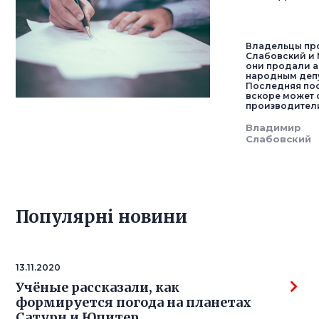
Владельцы про
Слабовский и М
они продали а
народным депу
Последняя пос
вскоре может 
производител
Владимир
Слабовский
Популярнi новини
13.11.2020
Учёные рассказали, как
формируется погода на планетах
Сатурн и Юпитер