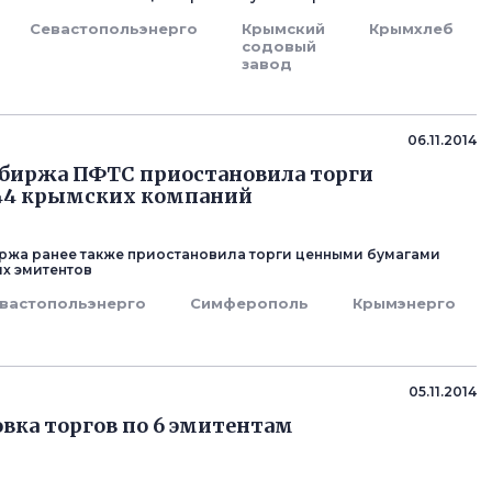
Севастопольэнерго
Крымский
Крымхлеб
содовый
завод
06.11.2014
биржа ПФТС приостановила торги
44 крымских компаний
ржа ранее также приостановила торги ценными бумагами
х эмитентов
вастопольэнерго
Симферополь
Крымэнерго
05.11.2014
вка торгов по 6 эмитентам