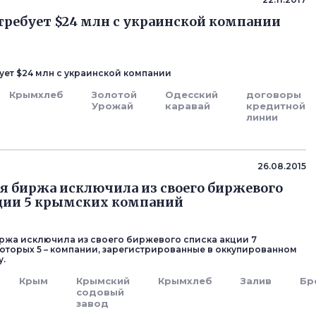
требует $24 млн с украинской компании
ует $24 млн с украинской компании
Крымхлеб
Золотой
Одесский
договоры
Урожай
каравай
кредитной
линии
26.08.2015
я биржа исключила из своего биржевого
ции 5 крымских компаний
ржа исключила из своего биржевого списка акции 7
 которых 5 – компании, зарегистрированные в оккупированном
у.
Крым
Крымский
Крымхлеб
Залив
Бр
содовый
завод