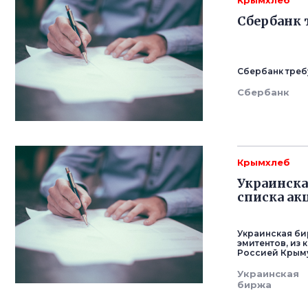
Крымхлеб
Сбербанк 
Сбербанк треб
Сбербанк
Крымхлеб
Украинска
списка ак
Украинская би
эмитентов, из
Россией Крым
Украинская
биржа