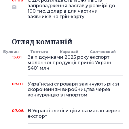
США розглядають можливість
01.08
запровадження застав у розмірі до
100 тис. доларів для частини
заявників на грін-карту
Огляд компаній
Булкин
Топтыга
Каравай
Салтовский
За підсумками 2025 року експорт
15.01
молочної продукції приніс Україні
$401 млн
Українські сировари закінчують рік зі
07.01
скороченням виробництва через
конкуренцію з імпортом
В Україні злетіли ціни на масло через
07.08
експорт