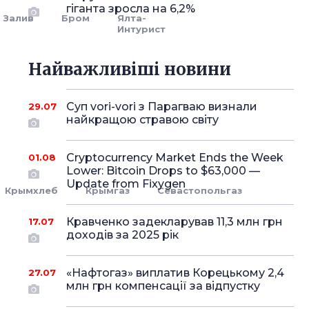
гіганта зросла на 6,2%
Залив
Бром
Ялта-
Интурист
Найважливіші новини
Суп vori-vori з Парагваю визнали
29.07
найкращою стравою світу
Cryptocurrency Market Ends the Week
01.08
Lower: Bitcoin Drops to $63,000 —
Update from Fixygen
Крымхлеб
Крымгаз
Севастопольгаз
Кравченко задекларував 11,3 млн грн
17.07
доходів за 2025 рік
«Нафтогаз» виплатив Корецькому 2,4
27.07
млн грн компенсації за відпустку