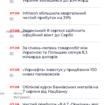
України збільшився до $34 млрд
Infineon збільшила квартальний
07.08
чистий прибуток на 39%
Зеленський 8 серпня здійснить
07.08
Укрстокактив
офіційний візит до Сербії
За січень–липень товарообіг між
07.08
Україною та Польщею сягнув 8,3
мільярда доларів
«Укрнафта» інвестує у придбання 100
07.08
нових паливовозів
Облікові курси банківських металів на
07.08
7 серпня від Нацбанку
ом
Ялта-
Интурист
Чистий прибуток «В.А.Т.-Прилуки» зріс
07.08