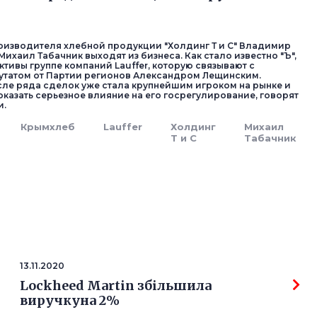
изводителя хлебной продукции "Холдинг Т и С" Владимир
ихаил Табачник выходят из бизнеса. Как стало известно "Ъ",
ктивы группе компаний Lauffer, которую связывают с
татом от Партии регионов Александром Лещинским.
ле ряда сделок уже стала крупнейшим игроком на рынке и
оказать серьезное влияние на его госрегулирование, говорят
и.
Крымхлеб
Lauffer
Холдинг
Михаил
Т и С
Табачник
13.11.2020
Lockheed Martin збільшила
виручкуна 2%