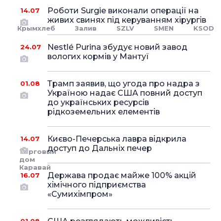
Роботи Surgie виконали операції на
14.07
живих свинях під керуванням хірургів
Крымхлеб
Залив
SZLV
SMEN
KSOD
Nestlé Purina збудує новий завод
24.07
вологих кормів у Мантуї
Трамп заявив, що угода про надра з
01.08
Україною надає США повний доступ
до українських ресурсів
рідкоземельних елементів
Києво-Печерська лавра відкрила
14.07
доступ до Дальніх печер
Торговый
дом
Каравай
Держава продає майже 100% акцій
16.07
хімічного підприємства
«Сумихімпром»