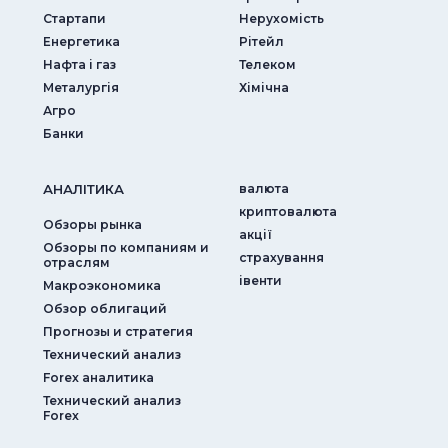
Стартапи
Нерухомість
Енергетика
Рітейл
Нафта і газ
Телеком
Металургія
Хімічна
Агро
Банки
АНАЛIТИКА
валюта
криптовалюта
Обзоры рынка
акції
Обзоры по компаниям и
страхування
отраслям
iвенти
Макроэкономика
Обзор облигаций
Прогнозы и стратегия
Технический анализ
Forex аналитика
Технический анализ
Forex