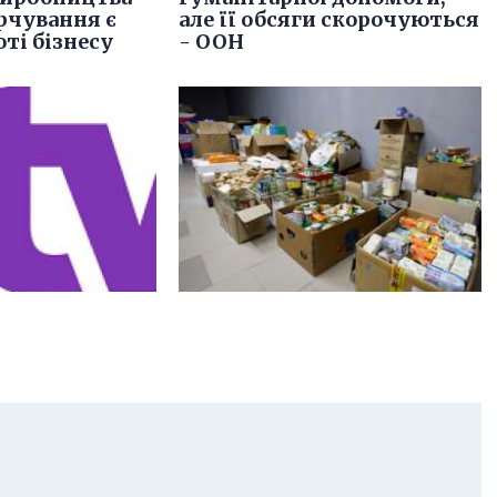
рчування є
але її обсяги скорочуються
оті бізнесу
- ООН