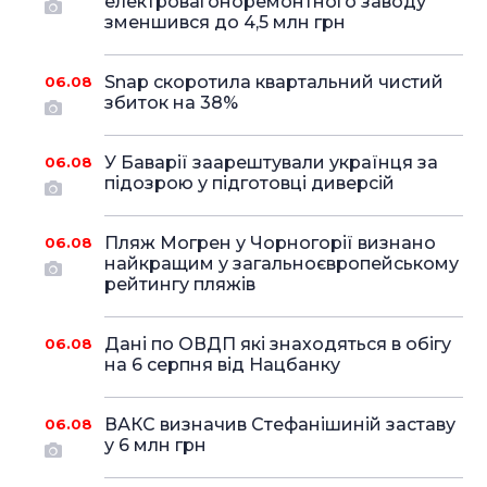
електровагоноремонтного заводу
зменшився до 4,5 млн грн
Snap скоротила квартальний чистий
06.08
збиток на 38%
У Баварії заарештували українця за
06.08
підозрою у підготовці диверсій
Пляж Могрен у Чорногорії визнано
06.08
найкращим у загальноєвропейському
рейтингу пляжів
Дані по ОВДП які знаходяться в обігу
06.08
на 6 серпня від Нацбанку
ВАКС визначив Стефанішиній заставу
06.08
у 6 млн грн