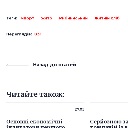
Теги:
імпорт
жито
Рибчинський
Житній хліб
Переглядів:
831
Назад до статей
Читайте також:
27.05
Основні економічні
Серйозною з
індикатори першого
компаній із 