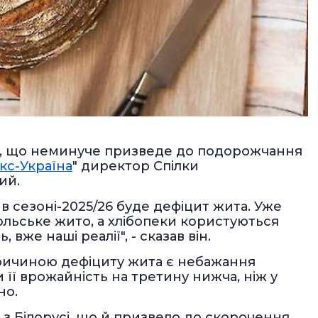
0%, що неминуче призведе до подорожчання
кс-Україна
" директор Спілки
ий.
 в сезоні-2025/26 буде дефіцит жита. Уже
ольське жито, а хлібопеки користуються
же наші реалії", - сказав він.
 причиною дефіциту жита є небажання
и її врожайність на третину нижча, ніж у
но.
 з Білорусі, що й призвело до скорочення