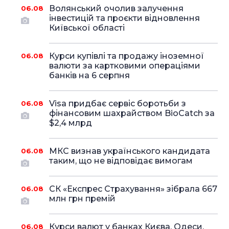
Волянський очолив залучення
06.08
інвестицій та проєкти відновлення
Київської області
Курси купівлі та продажу іноземної
06.08
валюти за картковими операціями
банків на 6 серпня
Visa придбає сервіс боротьби з
06.08
фінансовим шахрайством BioCatch за
$2,4 млрд
МКС визнав українського кандидата
06.08
таким, що не відповідає вимогам
СК «Експрес Страхування» зібрала 667
06.08
млн грн премій
Курси валют у банках Києва, Одеси,
06.08