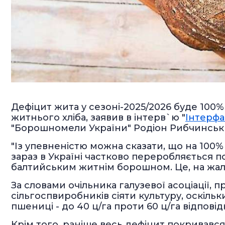
Дефіцит жита у сезоні-2025/2026 буде 10
житнього хліба, заявив в інтерв`ю "
Інтерфа
"Борошномели України" Родіон Рибчинськ
"Із упевненістю можна сказати, що на 100%
зараз в Україні частково переробляється п
балтийським житнім борошном. Це, на жаль, в
За словами очільника галузевої асоціації,
сільгоспвиробників сіяти культуру, оскільк
пшениці - до 40 ц/га проти 60 ц/га відповід
Крім того, раніше весь дефіцит покривався