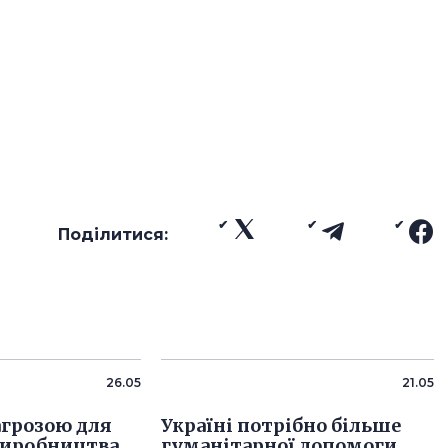
Поділитися:
26.05
21.05
агрозою для
Україні потрібно більше
виробництва
гуманітарної допомоги,