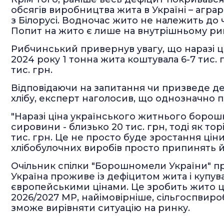
обсягів виробництва жита в Україні – агра
з Білорусі. Водночас жито не належить до
Попит на жито є лише на внутрішньому ри
Рибчинський привернув увагу, що наразі ц
2024 року 1 тонна жита коштувала 6-7 тис. г
тис. грн.
Відповідаючи на запитання чи призведе 
хлібу, експерт наголосив, що однозначно 
"Наразі ціна українського житнього борошна
сировини - близько 20 тис. грн, тоді як то
тис. грн. Це не просто буде зростання ціни
хлібобулочних виробів просто припинять йог
Очільник спілки "Борошномели України" пр
Україна проживе із дефіцитом жита і купув
європейськими цінами. Це зробить жито цік
2026/2027 МР, найімовірніше, сільгоспвир
зможе вирівняти ситуацію на ринку.