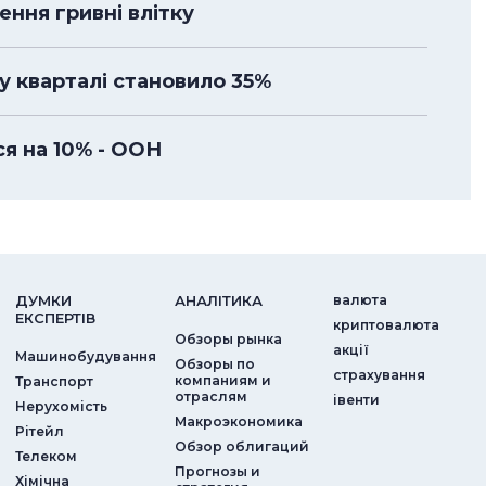
ння гривні влітку
у кварталі становило 35%
ся на 10% - ООН
ДУМКИ
АНАЛIТИКА
валюта
ЕКСПЕРТIВ
криптовалюта
Обзоры рынка
акції
Машинобудування
Обзоры по
страхування
компаниям и
Транспорт
отраслям
iвенти
Нерухомість
Макроэкономика
Рітейл
Обзор облигаций
Телеком
Прогнозы и
Хімічна