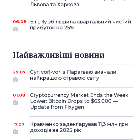
Львова та Харкова
Eli Lilly збільшила квартальний чистий
06.08
прибуток на 25%
Найважливіші новини
Суп vori-vori з Парагваю визнали
29.07
найкращою стравою світу
Cryptocurrency Market Ends the Week
01.08
Lower: Bitcoin Drops to $63,000 —
Update from Fixygen
Кравченко задекларував 11,3 млн грн
17.07
доходів за 2025 рік