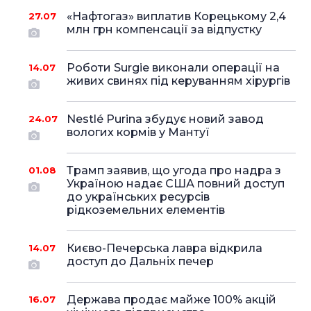
«Нафтогаз» виплатив Корецькому 2,4
27.07
млн грн компенсації за відпустку
Роботи Surgie виконали операції на
14.07
живих свинях під керуванням хірургів
Nestlé Purina збудує новий завод
24.07
вологих кормів у Мантуї
Трамп заявив, що угода про надра з
01.08
Україною надає США повний доступ
до українських ресурсів
рідкоземельних елементів
Києво-Печерська лавра відкрила
14.07
доступ до Дальніх печер
Держава продає майже 100% акцій
16.07