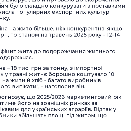
ріям було складно конкурувати з поставками
 числа популярних експортних культур.
нку.
іна на жито більше, ніж конкурентна: якщо
рн, то станом на травень 2025 року - 12-14
дефіцит жита до подорожчання житнього
подорожчає.
 – 18 тис. грн за тонну, з імпортної
рік у травні житнє борошно коштувало 10
 на житній хліб - багато виробників
о випікати", - наголосив він.
огнозує, що 2025/2026 маркетинговий рік
атиме його на зовнішніх ринках за
авим для українських аграріїв. Відтак у
обники збільшать площі під житом, що