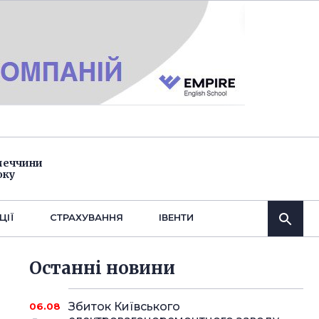
імеччини
оку
ЦІЇ
СТРАХУВАННЯ
IВЕНТИ
Останнi новини
Збиток Київського
06.08