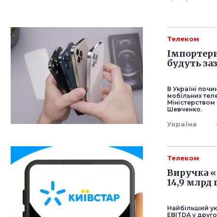
Телеком
Імпортери
будуть за
В Україні поч
мобільних теле
Міністерством
Шевченко.
Україна
Телеком
Виручка «
14,9 млрд 
Найбільший ук
EBITDA у другом