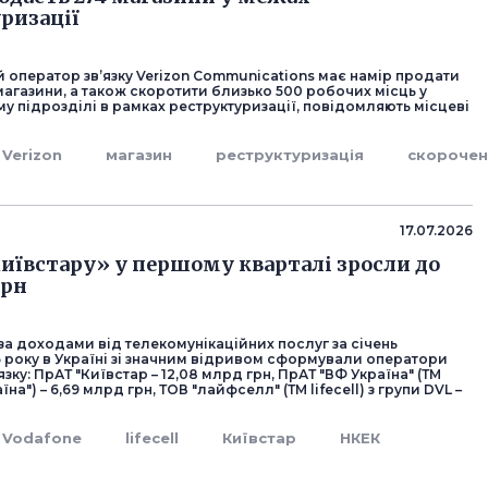
ризації
 оператор зв’язку Verizon Communications має намір продати
магазини, а також скоротити близько 500 робочих місць у
 підрозділі в рамках реструктуризації, повідомляють місцеві
Verizon
магазин
реструктуризація
скорочен
17.07.2026
иївстару» у першому кварталі зросли до
грн
 за доходами від телекомунікаційних послуг за січень
6 року в Україні зі значним відривом сформували оператори
язку: ПрАТ "Київстар – 12,08 млрд грн, ПрАТ "ВФ Україна" (ТМ
на") – 6,69 млрд грн, ТОВ "лайфселл" (ТМ lifecell) з групи DVL –
Vodafone
lifecell
Київстар
НКЕК