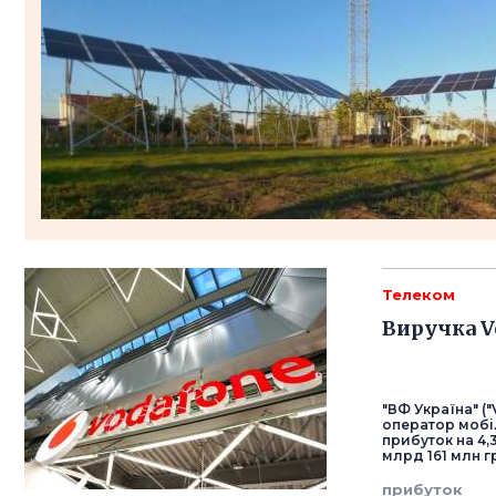
Телеком
Виручка Vo
"ВФ Україна" (
оператор мобіл
прибуток на 4,
млрд 161 млн г
прибуток