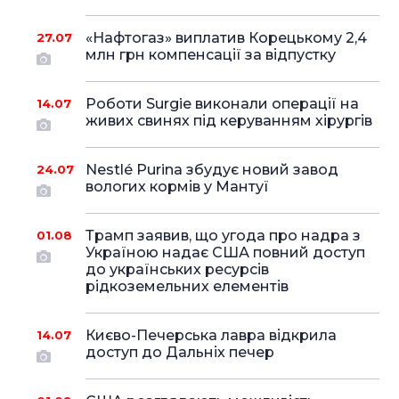
«Нафтогаз» виплатив Корецькому 2,4
27.07
млн грн компенсації за відпустку
Роботи Surgie виконали операції на
14.07
живих свинях під керуванням хірургів
Nestlé Purina збудує новий завод
24.07
вологих кормів у Мантуї
Трамп заявив, що угода про надра з
01.08
Україною надає США повний доступ
до українських ресурсів
рідкоземельних елементів
Києво-Печерська лавра відкрила
14.07
доступ до Дальніх печер