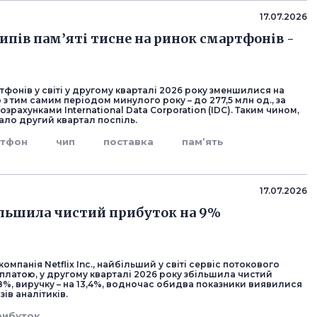
17.07.2026
ипів пам’яті тисне на ринок смартфонів -
фонів у світі у другому кварталі 2026 року зменшилися на
 з тим самим періодом минулого року – до 277,5 млн од., за
зрахунками International Data Corporation (IDC). Таким чином,
ало другий квартал поспіль.
ртфон
чип
поставка
пам’ять
17.07.2026
більшила чистий прибуток на 9%
омпанія Netflix Inc., найбільший у світі сервіс потокового
платою, у другому кварталі 2026 року збільшила чистий
8%, виручку – на 13,4%, водночас обидва показники виявилися
зів аналітиків.
рибуток