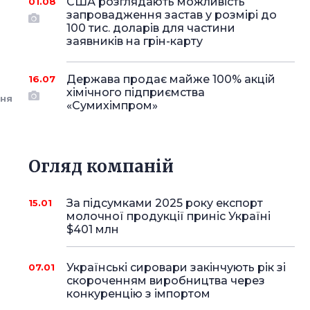
США розглядають можливість
01.08
запровадження застав у розмірі до
100 тис. доларів для частини
заявників на грін-карту
Держава продає майже 100% акцій
16.07
хімічного підприємства
ня
«Сумихімпром»
Огляд компаній
За підсумками 2025 року експорт
15.01
молочної продукції приніс Україні
$401 млн
Українські сировари закінчують рік зі
07.01
скороченням виробництва через
конкуренцію з імпортом