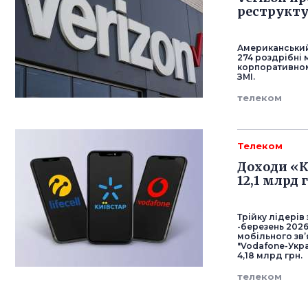
реструкту
Американський
274 роздрібні 
корпоративному
ЗМІ.
телеком
Телеком
Доходи «К
12,1 млрд 
Трійку лідерів
-березень 202
мобільного зв’
"Vodafone-Украї
4,18 млрд грн.
телеком