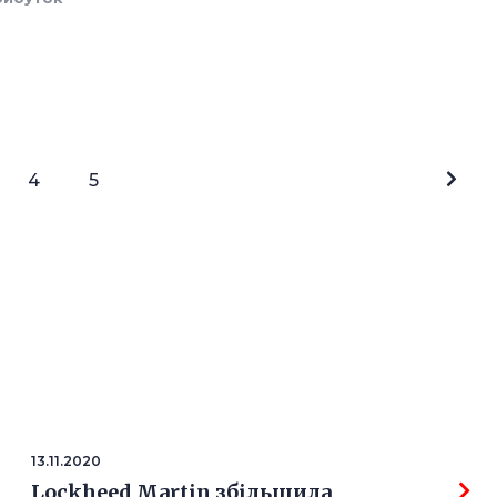
4
5
13.11.2020
Lockheed Martin збільшила