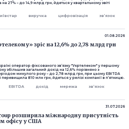
 на 27% – до 14,9 млрд грн, йдеться у квартальному звіті
иївстар
виручка
цифровізація
зв’язок
01.08.2026
телекому» зріс на 12,6% до 2,78 млрд грн
раїні оператор фіксованого зв’язку "Укртелеком" у першому
року збільшив загальний дохід на 12,6% порівняно з
ріодом минулого року – до 2,78 млрд грн, при цьому EBITDA
і перевищила 810 млн грн, йдеться у релізі компанії в п’ятницю.
EBITDA
дохід
мережа
зв’язок
31.07.2026
Group розширила міжнародну присутність
м офісу у США