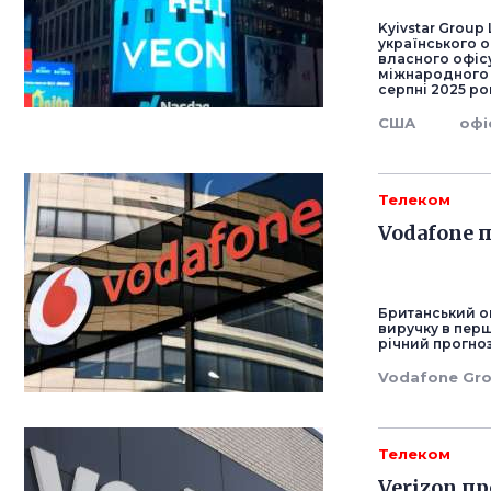
Kyivstar Group
українського о
власного офіс
міжнародного р
серпні 2025 ро
США
офі
Телеком
Vodafone 
Британський о
виручку в пер
річний прогноз
Vodafone Gr
Телеком
Verizon п