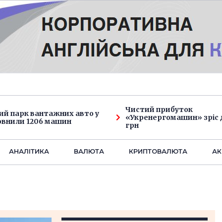
Чистий прибуток
ий парк вантажних авто у
«Укренергомашин» зріс д
овнили 1206 машин
грн
АНАЛIТИКА
ВАЛЮТА
КРИПТОВАЛЮТА
АК