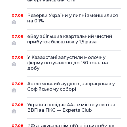
Резерви України у липні зменшилися
07.08
на 0,1%
eBay збільшив квартальний чистий
07.08
прибуток більш ніж у 1,5 раза
У Казахстані запустили молочну
07.08
ферму потужністю до 150 тонн на
добу
Англомовний аудіогід запрацював у
07.08
Софійському соборі
Україна посідає 44-те місце у світі за
07.08
ВВП за ПКС — Experts Club
РФ атакувала сім об’єктів видобутку
07.08