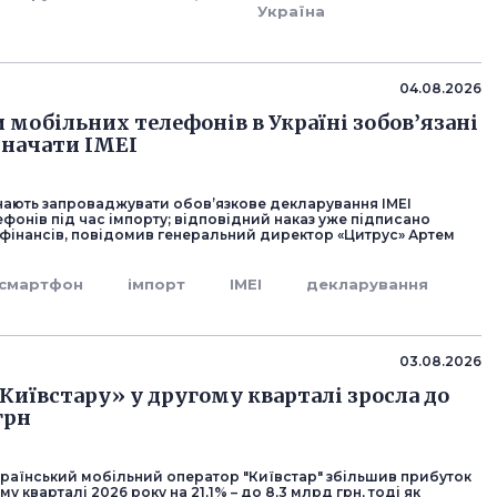
Україна
04.08.2026
 мобільних телефонів в Україні зобов’язані
значати IMEI
инають запроваджувати обов’язкове декларування IMEI
фонів під час імпорту; відповідний наказ уже підписано
 фінансів, повідомив генеральний директор «Цитрус» Артем
смартфон
імпорт
IMEI
декларування
03.08.2026
Київстару» у другому кварталі зросла до
грн
раїнський мобільний оператор "Київстар" збільшив прибуток
у кварталі 2026 року на 21,1% – до 8,3 млрд грн, тоді як