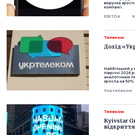
виручка зросла
компанії.
EBITDA
К
Телеком
Дохід «Укр
Найбільший у к
півріччі 2026 
аналогічним пе
зросла на 50% 
Укртелеком
Телеком
Kyivstar 
відкриття