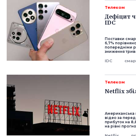
Телеком
Дефіцит ч
IDC
Поставки смарт
6,7% порівняно
попередніми ро
зниження трив
IDC
сма
Телеком
Netflix з
Американська к
відео за перед
прибуток на 8,
на рівні прогно
Netflix
п