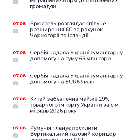
міграційних норм для іноземних
громадян
Брюссель розглядає спільне
07.08
розширення ЄС за рахунок
Чорногорії та Ісландії
Сербія надала Україні гуманітарну
07.08
допомогу на суму 63 млн євро
Сербія надала Україні гуманітарну
07.08
допомогу на EUR63 млн
Китай забезпечив майже 29%
07.08
товарного імпорту України за сім
місяців 2026 року
Румунія планує посилити
07.08
Вертикальний газовий коридор
американським СПГ