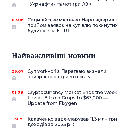
«Укрнафти» та чотири АЗК
Сицилійське містечко Наро відкрило
07.08
прийом заявок на купівлю покинутих
будинків за EUR1
Найважливіші новини
Суп vori-vori з Парагваю визнали
29.07
найкращою стравою світу
Cryptocurrency Market Ends the Week
01.08
Lower: Bitcoin Drops to $63,000 —
Update from Fixygen
Кравченко задекларував 11,3 млн грн
17.07
доходів за 2025 рік