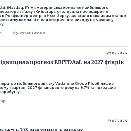
 Ltd. (Nasdaq: KYIV), материнська компанія найбільшого
ператора зв’язку «Київстар», оголосила про відкриття
у в Рокфеллер-центрі в Нью-Йорку, що стало важливим етапом
озвитку компанії після історичного виходу на Nasdaq у
ку.
с
Kyivstar Group
27.07.2026
підвищила прогноз EBITDAaL на 2027 фінрік
ператор мобільного зв’язку Vodafone Group Plc збільшив
шому кварталі 2027 фінансового року на 9,7% та покращив
 прибутку.
oup
17.07.2026
родасть 274 магазини у межах