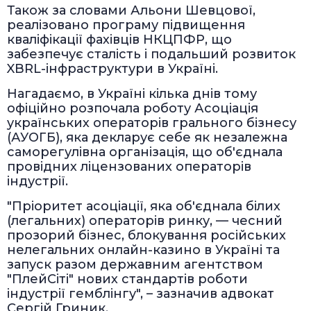
Також за словами Альони Шевцової,
реалізовано програму підвищення
кваліфікації фахівців НКЦПФР, що
забезпечує сталість і подальший розвиток
XBRL-інфраструктури в Україні.
Нагадаємо, в Україні кілька днів тому
офіційно розпочала роботу Асоціація
українських операторів грального бізнесу
(АУОГБ), яка декларує себе як незалежна
саморегулівна організація, що об'єднала
провідних ліцензованих операторів
індустрії.
"Пріоритет асоціації, яка об'єднала білих
(легальних) операторів ринку, — чесний
прозорий бізнес, блокування російських
нелегальних онлайн-казино в Україні та
запуск разом державним агентством
"ПлейСіті" нових стандартів роботи
індустрії гемблінгу", – зазначив адвокат
Сергій Гриник.