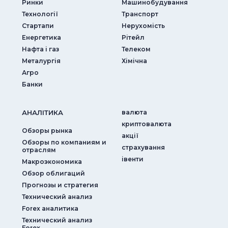
Ринки
Машинобудування
Технології
Транспорт
Стартапи
Нерухомість
Енергетика
Рітейл
Нафта і газ
Телеком
Металургія
Хімічна
Агро
Банки
АНАЛIТИКА
валюта
криптовалюта
Обзоры рынка
акції
Обзоры по компаниям и
страхування
отраслям
iвенти
Макроэкономика
Обзор облигаций
Прогнозы и стратегия
Технический анализ
Forex аналитика
Технический анализ
Forex