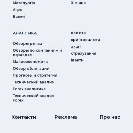
Металургія
Хімічна
Агро
Банки
АНАЛIТИКА
валюта
криптовалюта
Обзоры рынка
акції
Обзоры по компаниям и
страхування
отраслям
iвенти
Макроэкономика
Обзор облигаций
Прогнозы и стратегия
Технический анализ
Forex аналитика
Технический анализ
Forex
Контакти
Реклама
Про нас