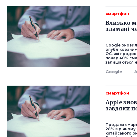
смартфон
Близько м
зламані ч
Google оновила
опублікованим
ОС, які продов
понад 40% смар
залишаються на
Google
A
смартфон
Apple зно
завдяки п
Продажі смартф
28% в річному 
китайського ри