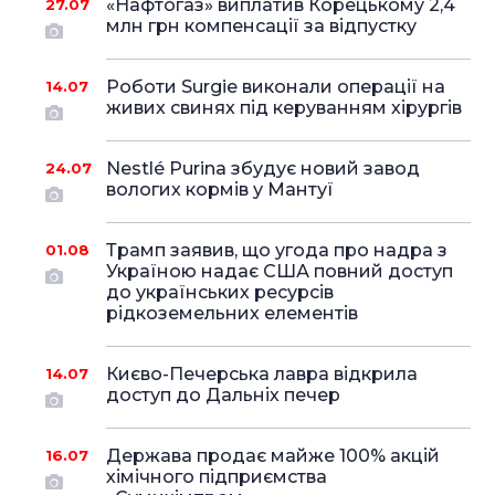
«Нафтогаз» виплатив Корецькому 2,4
27.07
млн грн компенсації за відпустку
Роботи Surgie виконали операції на
14.07
живих свинях під керуванням хірургів
Nestlé Purina збудує новий завод
24.07
вологих кормів у Мантуї
Трамп заявив, що угода про надра з
01.08
Україною надає США повний доступ
до українських ресурсів
рідкоземельних елементів
Києво-Печерська лавра відкрила
14.07
доступ до Дальніх печер
Держава продає майже 100% акцій
16.07
хімічного підприємства