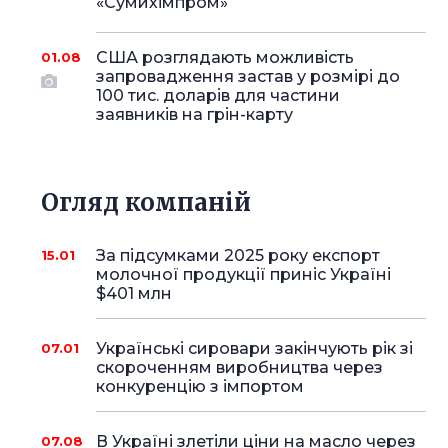
«Сумихімпром»
США розглядають можливість
01.08
запровадження застав у розмірі до
100 тис. доларів для частини
заявників на грін-карту
Огляд компаній
За підсумками 2025 року експорт
15.01
молочної продукції приніс Україні
$401 млн
Українські сировари закінчують рік зі
07.01
скороченням виробництва через
конкуренцію з імпортом
В Україні злетіли ціни на масло через
07.08