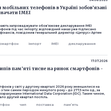
 мобільних телефонів в Україні зобов’язані
значати IMEI
инають запроваджувати обов’язкове декларування IMEI
фонів під час імпорту; відповідний наказ уже підписано
 фінансів, повідомив генеральний директор «Цитрус» Артем
смартфон
імпорт
IMEI
декларування
17.07.2026
ипів пам’яті тисне на ринок смартфонів -
фонів у світі у другому кварталі 2026 року зменшилися на
 з тим самим періодом минулого року – до 277,5 млн од., за
зрахунками International Data Corporation (IDC). Таким чином,
ало другий квартал поспіль.
ртфон
чип
поставка
пам’ять