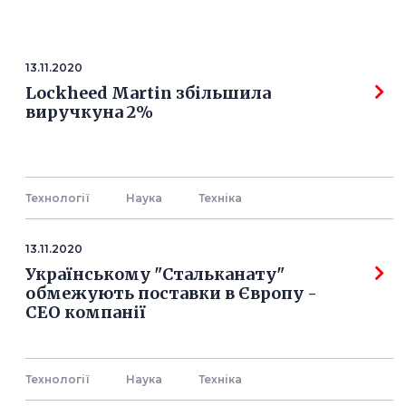
13.11.2020
Lockheed Martin збільшила
виручкуна 2%
Технології
Наука
Технiка
13.11.2020
Українському "Стальканату"
обмежують поставки в Європу -
СЕО компанії
Технології
Наука
Технiка