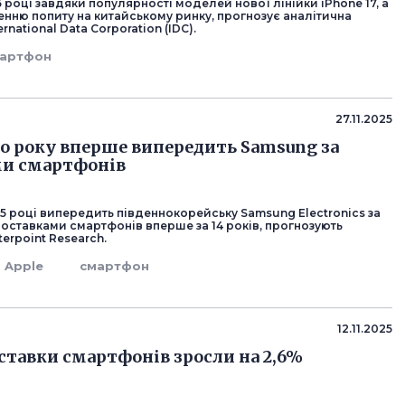
 році завдяки популярності моделей нової лінійки iPhone 17, а
енню попиту на китайському ринку, прогнозує аналітична
ernational Data Corporation (IDC).
артфон
27.11.2025
го року вперше випередить Samsung за
ми смартфонів
025 році випередить південнокорейську Samsung Electronics за
оставками смартфонів вперше за 14 років, прогнозують
erpoint Research.
Apple
смартфон
12.11.2025
оставки смартфонів зросли на 2,6%