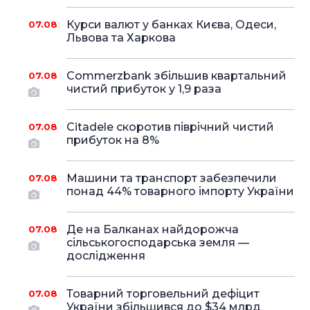
Курси валют у банках Києва, Одеси,
07.08
Львова та Харкова
Commerzbank збільшив квартальний
07.08
чистий прибуток у 1,9 раза
Citadele скоротив піврічний чистий
07.08
прибуток на 8%
Машини та транспорт забезпечили
07.08
понад 44% товарного імпорту України
Де на Балканах найдорожча
07.08
сільськогосподарська земля —
дослідження
Товарний торговельний дефіцит
07.08
України збільшився до $34 млрд