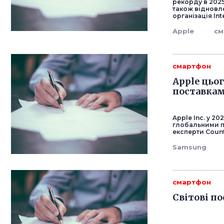
рекорду в 2025
також відновл
організація Int
Apple
см
смартфон
Apple цьо
поставка
Apple Inc. у 2
глобальними п
експерти Count
Samsung
смартфон
Світові п