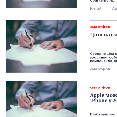
Counterpoint.
Китай
Ap
смартфон
Ціни на с
Середня ціна с
зростання собі
компонентів, в
смартфон
смартфон
Apple мож
iPhone у 
Глобальні пост