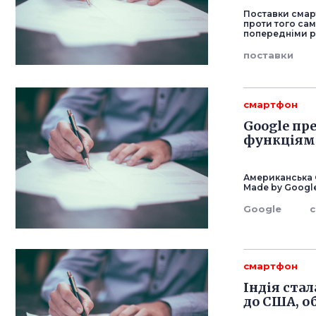
Поставки смарт
проти того сам
попередніми ро
поставки
смартфон
Google пр
функціям
Американська G
Made by Google
Google
смартфон
Індія ста
до США, о