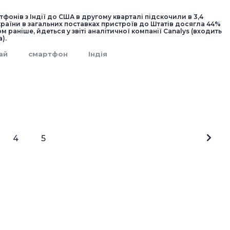
фонів з Індії до США в другому кварталі підскочили в 3,4
 країни в загальних поставках пристроїв до Штатів досягла 44%
м раніше, йдеться у звіті аналітичної компанії Canalys (входить
).
ай
смартфон
Індія
4
5