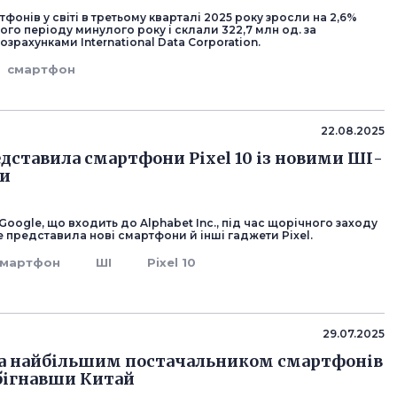
фонів у світі в третьому кварталі 2025 року зросли на 2,6%
ого періоду минулого року і склали 322,7 млн од. за
зрахунками International Data Corporation.
смартфон
22.08.2025
едставила смартфони Pixel 10 із новими ШІ-
и
oogle, що входить до Alphabet Inc., під час щорічного заходу
 представила нові смартфони й інші гаджети Pixel.
смартфон
ШІ
Pixel 10
29.07.2025
ла найбільшим постачальником смартфонів
бігнавши Китай