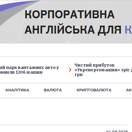
Чистий прибуток
ий парк вантажних авто у
«Укренергомашин» зріс д
овнили 1206 машин
грн
АНАЛIТИКА
ВАЛЮТА
КРИПТОВАЛЮТА
АК
04.08.2026