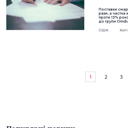
Поставки смарт
рази, а частка
проти 13% роко
до групи Omdia
США
Кит
1
2
3