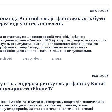
08.02.2026
ільярда Android-смартфонів можуть бути
ерез відсутність оновлень
 статистику поширення версій Android, і, згідно з
и даними, тільки близько 58% пристроїв працюють на версіях
жують отримувати критичні виправлення безпеки, тоді як
тфонів - понад 1 млрд пристроїв по всьому світу -
 версіях, для яких такі патчі більше не випускаються.
ndroid
смартфон
злом
19.01.2026
ву стала лідером ринку смартфонів у Китаї
опулярності iPhone 17
онів Apple Inc. в Китаї в четвертому кварталі підскочили на
виразі, завдяки чому компанія знову стала лідером
нку смартфонів, йдеться в огляді аналітичної компанії