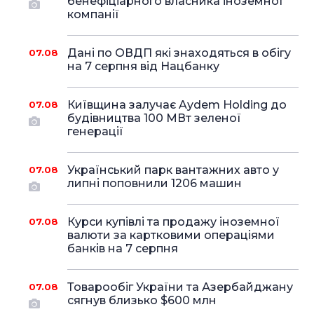
бенефіціарного власника іноземної
компанії
Дані по ОВДП які знаходяться в обігу
07.08
на 7 серпня від Нацбанку
Київщина залучає Aydem Holding до
07.08
будівництва 100 МВт зеленої
генерації
Український парк вантажних авто у
07.08
липні поповнили 1206 машин
Курси купівлі та продажу іноземної
07.08
валюти за картковими операціями
банків на 7 серпня
Товарообіг України та Азербайджану
07.08
сягнув близько $600 млн