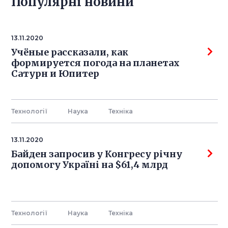
Популярнi новини
13.11.2020
Учёные рассказали, как
формируется погода на планетах
Сатурн и Юпитер
Технології
Наука
Технiка
13.11.2020
Байден запросив у Конгресу річну
допомогу Україні на $61,4 млрд
Технології
Наука
Технiка