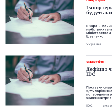
смартфон
Імпортери
будуть за
В Україні поч
мобільних теле
Міністерством
Шевченко.
Україна
смартфон
Дефіцит ч
IDC
Поставки смарт
6,7% порівняно
попередніми ро
зниження трив
IDC
сма