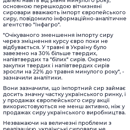
далекі навіть від рівня минулого року,
основною перешкодою вітчизняні
сировари вважають імпорт європейського
сиру, повідомило інформаційно-аналітичне
агентство "Інфагро".
"Очікуваного зменшення імпорту сиру
через зміцнення курсу євро поки не
відбувається. У травні в Україну було
завезено на 30% більше твердих,
напівтвердих та "білих" сирів. Окремо
закупки твердих і напівтвердих сирів
зросли на 22% до травня минулого року", -
зазначили аналітики.
Вони зазначили, що імпортний сир займає
досить значну частку українського ринку, і
у продажах європейського сиру акції
використовуються не менш активно, ніж у
продажах сиру українського виробництва.
Незважаючи на величезні проблеми з
реалізацією, українські сировари не