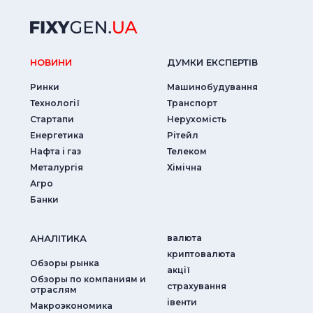
НОВИНИ
ДУМКИ ЕКСПЕРТIВ
Ринки
Машинобудування
Технології
Транспорт
Стартапи
Нерухомість
Енергетика
Рітейл
Нафта і газ
Телеком
Металургія
Хімічна
Агро
Банки
АНАЛIТИКА
валюта
криптовалюта
Обзоры рынка
акції
Обзоры по компаниям и
страхування
отраслям
iвенти
Макроэкономика