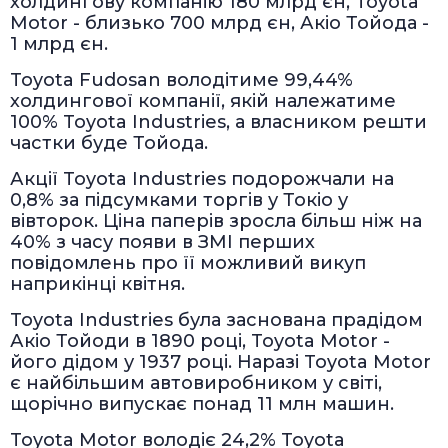
холдингову компанію 180 млрд єн, Toyota
Motor - близько 700 млрд єн, Акіо Тойода -
1 млрд єн.
Toyota Fudosan володітиме 99,44%
холдингової компанії, якій належатиме
100% Toyota Industries, а власником решти
частки буде Тойода.
Акції Toyota Industries подорожчали на
0,8% за підсумками торгів у Токіо у
вівторок. Ціна паперів зросла більш ніж на
40% з часу появи в ЗМІ перших
повідомлень про її можливий викуп
наприкінці квітня.
Toyota Industries була заснована прадідом
Акіо Тойоди в 1890 році, Toyota Motor -
його дідом у 1937 році. Наразі Toyota Motor
є найбільшим автовиробником у світі,
щорічно випускає понад 11 млн машин.
Toyota Motor володіє 24,2% Toyota