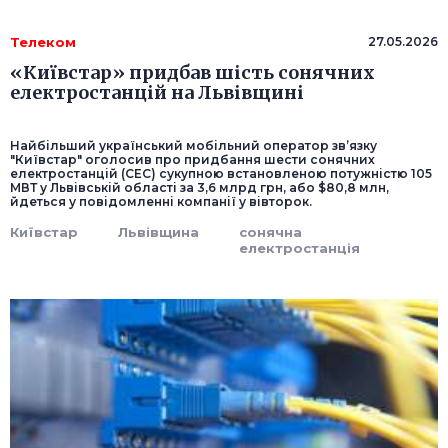
Телеком
27.05.2026
«Київстар» придбав шість сонячних
електростанцій на Львівщині
Найбільший український мобільний оператор зв’язку
"Київстар" оголосив про придбання шести сонячних
електростанцій (СЕС) сукупною встановленою потужністю 105
МВТ у Львівській області за 3,6 млрд грн, або $80,8 млн,
йдеться у повідомленні компанії у вівторок.
Київстар
Львівщина
сонячна
електростанція