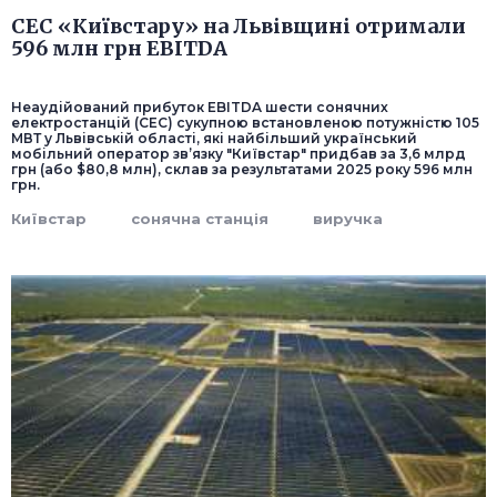
СЕС «Київстару» на Львівщині отримали
596 млн грн EBITDA
Неаудійований прибуток EBITDA шести сонячних
електростанцій (СЕС) сукупною встановленою потужністю 105
МВТ у Львівській області, які найбільший український
мобільний оператор зв’язку "Київстар" придбав за 3,6 млрд
грн (або $80,8 млн), склав за результатами 2025 року 596 млн
грн.
Київстар
сонячна станція
виручка