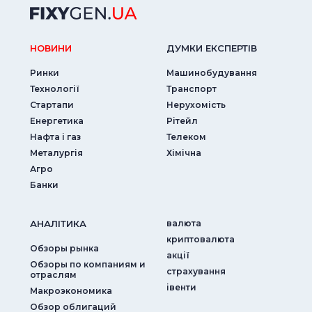
НОВИНИ
ДУМКИ ЕКСПЕРТIВ
Ринки
Машинобудування
Технології
Транспорт
Стартапи
Нерухомість
Енергетика
Рітейл
Нафта і газ
Телеком
Металургія
Хімічна
Агро
Банки
АНАЛIТИКА
валюта
криптовалюта
Обзоры рынка
акції
Обзоры по компаниям и
страхування
отраслям
iвенти
Макроэкономика
Обзор облигаций