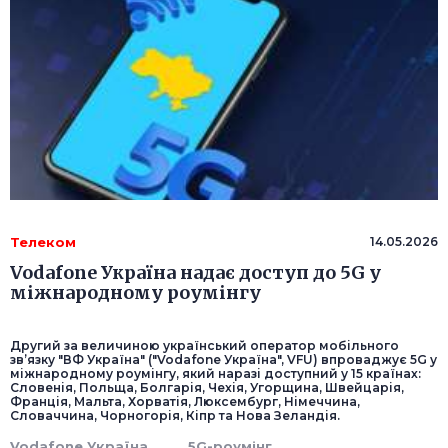
Телеком
14.05.2026
Vodafone Україна надає доступ до 5G у
міжнародному роумінгу
Другий за величиною український оператор мобільного
зв’язку "ВФ Україна" ("Vodafone Україна", VFU) впроваджує 5G у
міжнародному роумінгу, який наразі доступний у 15 країнах:
Словенія, Польща, Болгарія, Чехія, Угорщина, Швейцарія,
Франція, Мальта, Хорватія, Люксембург, Німеччина,
Словаччина, Чорногорія, Кіпр та Нова Зеландія.
Vodafone Україна
5G-роумінг