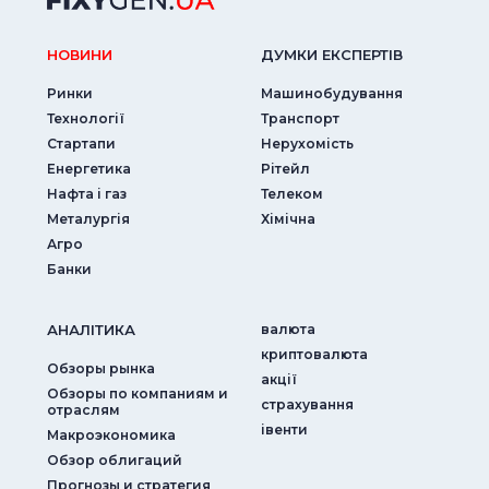
НОВИНИ
ДУМКИ ЕКСПЕРТIВ
Ринки
Машинобудування
Технології
Транспорт
Стартапи
Нерухомість
Енергетика
Рітейл
Нафта і газ
Телеком
Металургія
Хімічна
Агро
Банки
АНАЛIТИКА
валюта
криптовалюта
Обзоры рынка
акції
Обзоры по компаниям и
страхування
отраслям
iвенти
Макроэкономика
Обзор облигаций
Прогнозы и стратегия