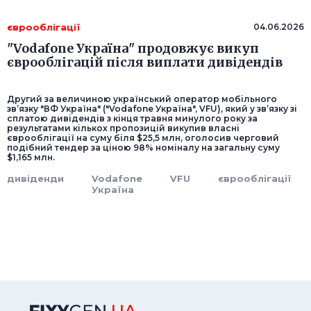
єврооблігації
04.06.2026
"Vodafone Україна" продовжує викуп
єврооблігацій після виплати дивідендів
Другий за величиною український оператор мобільного
зв’язку "ВФ Україна" ("Vodafone Україна", VFU), який у зв’язку зі
сплатою дивідендів з кінця травня минулого року за
результатами кількох пропозицій викупив власні
єврооблігації на суму біля $25,5 млн, оголосив черговий
подібний тендер за ціною 98% номіналу на загальну суму
$1,165 млн.
дивіденди
Vodafone
VFU
єврооблігації
Україна