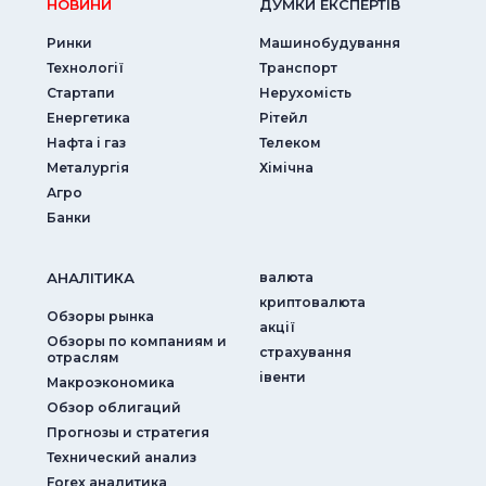
НОВИНИ
ДУМКИ ЕКСПЕРТIВ
Ринки
Машинобудування
Технології
Транспорт
Стартапи
Нерухомість
Енергетика
Рітейл
Нафта і газ
Телеком
Металургія
Хімічна
Агро
Банки
АНАЛIТИКА
валюта
криптовалюта
Обзоры рынка
акції
Обзоры по компаниям и
страхування
отраслям
iвенти
Макроэкономика
Обзор облигаций
Прогнозы и стратегия
Технический анализ
Forex аналитика