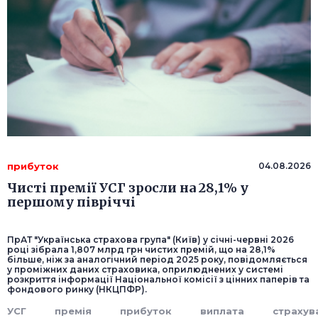
прибуток
04.08.2026
Чисті премії УСГ зросли на 28,1% у
першому півріччі
ПрАТ "Українська страхова група" (Київ) у січні-червні 2026
році зібрала 1,807 млрд грн чистих премій, що на 28,1%
більше, ніж за аналогічний період 2025 року, повідомляється
у проміжних даних страховика, оприлюднених у системі
розкриття інформації Національної комісії з цінних паперів та
фондового ринку (НКЦПФР).
УСГ
премія
прибуток
виплата
страхув