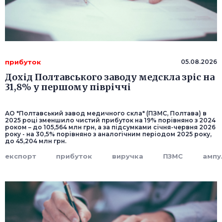
прибуток
05.08.2026
Дохід Полтавського заводу медскла зріс на
31,8% у першому півріччі
АО "Полтавський завод медичного скла" (ПЗМС, Полтава) в
2025 році зменшило чистий прибуток на 19% порівняно з 2024
роком – до 105,564 млн грн, а за підсумками січня-червня 2026
року - на 30,5% порівняно з аналогічним періодом 2025 року,
до 45,204 млн грн.
експорт
прибуток
виручка
ПЗМС
ампу