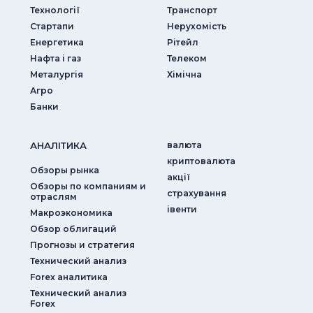
Технології
Транспорт
Стартапи
Нерухомість
Енергетика
Рітейл
Нафта і газ
Телеком
Металургія
Хімічна
Агро
Банки
АНАЛIТИКА
валюта
криптовалюта
Обзоры рынка
акції
Обзоры по компаниям и
страхування
отраслям
iвенти
Макроэкономика
Обзор облигаций
Прогнозы и стратегия
Технический анализ
Forex аналитика
Технический анализ
Forex