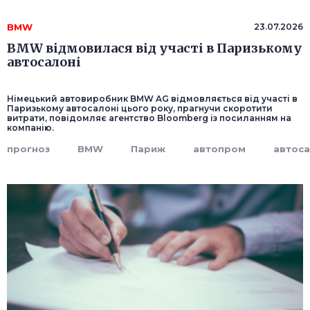
BMW
23.07.2026
BMW відмовилася від участі в Паризькому
автосалоні
Німецький автовиробник BMW AG відмовляється від участі в
Паризькому автосалоні цього року, прагнучи скоротити
витрати, повідомляє агентство Bloomberg із посиланням на
компанію.
прогноз
BMW
Париж
автопром
автос