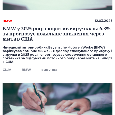
BMW
12.03.2026
BMW у 2025 році скоротив виручку на 6,3%
та прогнозує подальше зниження через
мита в США
Німецький автовиробник Bayerische Motoren Werke (BMW)
зафіксував помірне зниження дооподатковуваного прибутку і
виручки в 2025 році і спрогнозував скорочення останнього
показника за підсумками поточного року через мита на імпорт
в США.
США
BMW
виручка