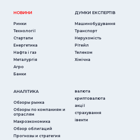
НОВИНИ
ДУМКИ ЕКСПЕРТIВ
Ринки
Машинобудування
Технології
Транспорт
Стартапи
Нерухомість
Енергетика
Рітейл
Нафта і газ
Телеком
Металургія
Хімічна
Агро
Банки
АНАЛIТИКА
валюта
криптовалюта
Обзоры рынка
акції
Обзоры по компаниям и
страхування
отраслям
iвенти
Макроэкономика
Обзор облигаций
Прогнозы и стратегия