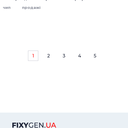
чип
продажі
1
2
3
4
5