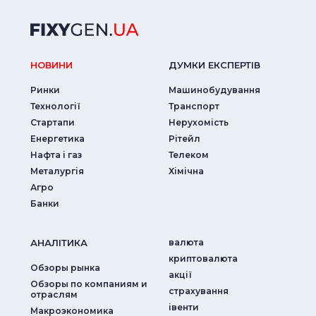
НОВИНИ
ДУМКИ ЕКСПЕРТIВ
Ринки
Машинобудування
Технології
Транспорт
Стартапи
Нерухомість
Енергетика
Рітейл
Нафта і газ
Телеком
Металургія
Хімічна
Агро
Банки
АНАЛIТИКА
валюта
криптовалюта
Обзоры рынка
акції
Обзоры по компаниям и
страхування
отраслям
iвенти
Макроэкономика