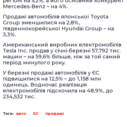
регіоні на 5,2%, а його основний конкурент
Mercedes-Benz – на 4%.
Продажі автомобілів японської Toyota
Group зменшилися на 2,8%,
південнокорейської Hyundai Group – на
3,3%.
Американський виробник електромобілів
Tesla Inc. продав у січні-березні 57,792 тис.
машин – на 59,6% більше, ніж за той самий
період минулого року.
У березні продажі автомобілів у ЄС
підвищилися на 12,5% – до 1,158 млн
одиниць. Водночас реалізація
електромобілів підскочила на 48,9%, до
234,532 тис.
Теги:
авто
ЄС
продажі