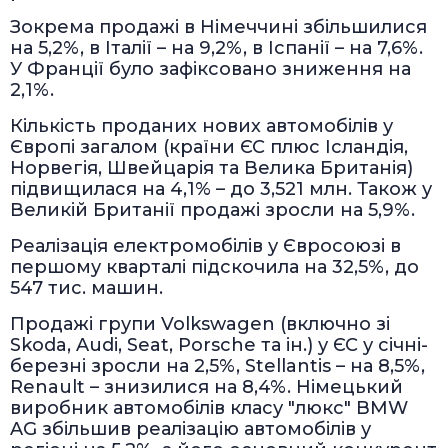
Зокрема продажі в Німеччині збільшилися
на 5,2%, в Італії – на 9,2%, в Іспанії – на 7,6%.
У Франції було зафіксовано зниження на
2,1%.
Кількість проданих нових автомобілів у
Європі загалом (країни ЄС плюс Ісландія,
Норвегія, Швейцарія та Велика Британія)
підвищилася на 4,1% – до 3,521 млн. Також у
Великій Британії продажі зросли на 5,9%.
Реалізація електромобілів у Євросоюзі в
першому кварталі підскочила на 32,5%, до
547 тис. машин.
Продажі групи Volkswagen (включно зі
Skoda, Audi, Seat, Porsche та ін.) у ЄС у січні-
березні зросли на 2,5%, Stellantis – на 8,5%,
Renault – знизилися на 8,4%. Німецький
виробник автомобілів класу "люкс" BMW
AG збільшив реалізацію автомобілів у