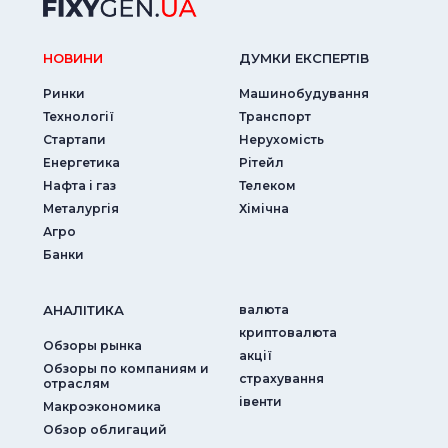
НОВИНИ
ДУМКИ ЕКСПЕРТIВ
Ринки
Машинобудування
Технології
Транспорт
Стартапи
Нерухомість
Енергетика
Рітейл
Нафта і газ
Телеком
Металургія
Хімічна
Агро
Банки
АНАЛIТИКА
валюта
криптовалюта
Обзоры рынка
акції
Обзоры по компаниям и
страхування
отраслям
iвенти
Макроэкономика
Обзор облигаций