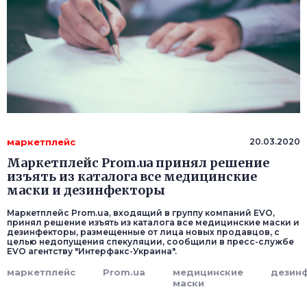
маркетплейс
20.03.2020
Маркетплейс Prom.ua принял решение
изъять из каталога все медицинские
маски и дезинфекторы
Маркетплейс Prom.ua, входящий в группу компаний EVO,
принял решение изъять из каталога все медицинские маски и
дезинфекторы, размещенные от лица новых продавцов, с
целью недопущения спекуляции, сообщили в пресс-службе
EVO агентству "Интерфакс-Украина".
маркетплейс
Prom.ua
медицинские
дезин
маски