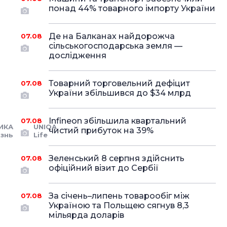
понад 44% товарного імпорту України
Де на Балканах найдорожча
07.08
сільськогосподарська земля —
дослідження
Товарний торговельний дефіцит
07.08
України збільшився до $34 млрд
Infineon збільшила квартальний
07.08
ИКА
UNIQA
чистий прибуток на 39%
знь
Life
Зеленський 8 серпня здійснить
07.08
офіційний візит до Сербії
За січень–липень товарообіг між
07.08
Україною та Польщею сягнув 8,3
мільярда доларів