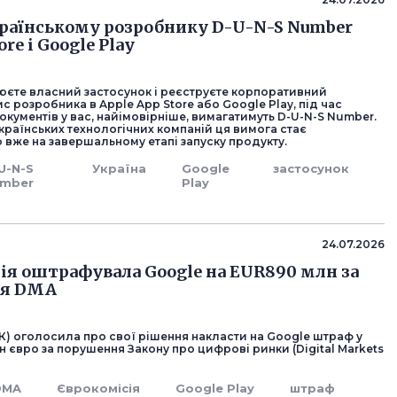
раїнському розробнику D-U-N-S Number
ore і Google Play
юєте власний застосунок і реєструєте корпоративний
с розробника в Apple App Store або Google Play, під час
ументів у вас, найімовірніше, вимагатимуть D-U-N-S Number.
країнських технологічних компаній ця вимога стає
 вже на завершальному етапі запуску продукту.
U-N-S
Україна
Google
застосунок
mber
Play
24.07.2026
ія оштрафувала Google на EUR890 млн за
ня DMA
К) оголосила про свої рішення накласти на Google штраф у
н євро за порушення Закону про цифрові ринки (Digital Markets
DMA
Єврокомісія
Google Play
штраф