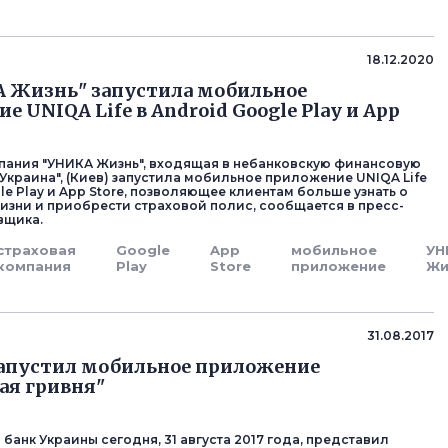
18.12.2020
 Жизнь" запустила мобильное
 UNIQA Life в Android Google Play и App
пания "УНИКА Жизнь", входящая в небанковскую финансовую
 Украина", (Киев) запустила мобильное приложение UNIQA Life
le Play и App Store, позволяющее клиентам больше узнать о
изни и приобрести страховой полис, сообщается в пресс-
вщика.
страховая
Google
App
мобильное
УН
компания
Play
Store
приложение
Жи
31.08.2017
запустил мобильное приложение
ая гривня"
банк Украины сегодня, 31 августа 2017 года, представил