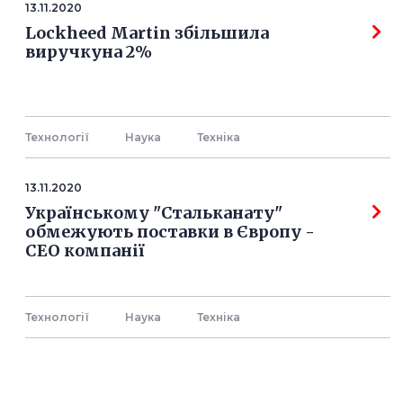
13.11.2020
Lockheed Martin збільшила
виручкуна 2%
Технології
Наука
Технiка
13.11.2020
Українському "Стальканату"
обмежують поставки в Європу -
СЕО компанії
Технології
Наука
Технiка