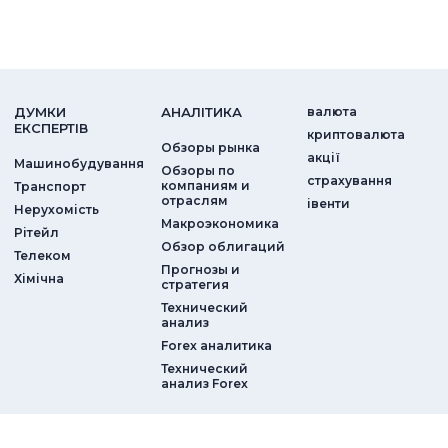
ДУМКИ
АНАЛIТИКА
валюта
ЕКСПЕРТIВ
криптовалюта
Обзоры рынка
акції
Машинобудування
Обзоры по
страхування
компаниям и
Транспорт
отраслям
iвенти
Нерухомість
Макроэкономика
Рітейл
Обзор облигаций
Телеком
Прогнозы и
Хімічна
стратегия
Технический
анализ
Forex аналитика
Технический
анализ Forex