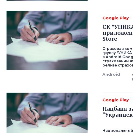
Google Play
СК "УНИКА
приложение
Store
Страховая ком
группу "УНИКА
в Android Goog
страховании ж
релизе страхо
Android
Google Play
Нацбанк 
"Украинск
Национальный 