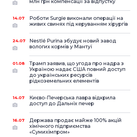
млн грн компенсації за відпустку
Роботи Surgie виконали операції на
14.07
живих свинях під керуванням хірургів
Nestlé Purina збудує новий завод
24.07
вологих кормів у Мантуї
Трамп заявив, що угода про надра з
01.08
Україною надає США повний доступ
до українських ресурсів
рідкоземельних елементів
Києво-Печерська лавра відкрила
14.07
доступ до Дальніх печер
Держава продає майже 100% акцій
16.07
хімічного підприємства
«Сумихімпром»