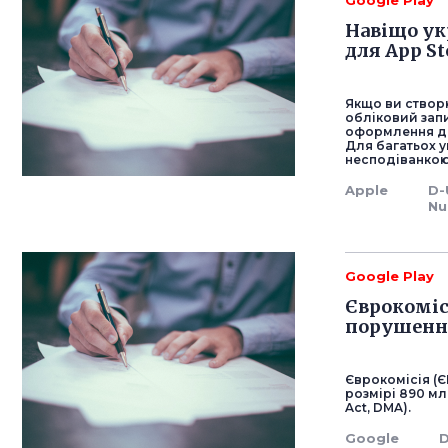
Google Play
Навіщо ук
для App St
Якщо ви створ
обліковий запи
оформлення док
Для багатьох у
несподіванкою
Apple
D-
Nu
Google Play
Єврокоміс
порушен
Єврокомісія (Є
розмірі 890 мл
Act, DMA).
Google