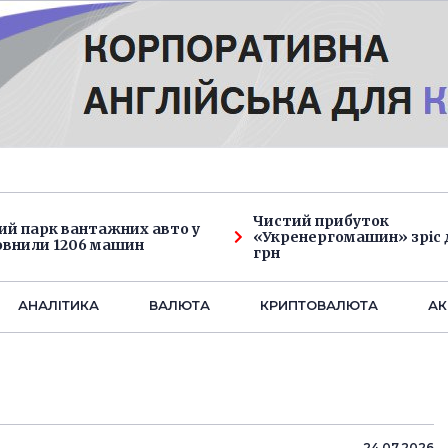
Чистий прибуток
ий парк вантажних авто у
«Укренергомашин» зріс д
овнили 1206 машин
грн
АНАЛIТИКА
ВАЛЮТА
КРИПТОВАЛЮТА
АК
24.07.2026