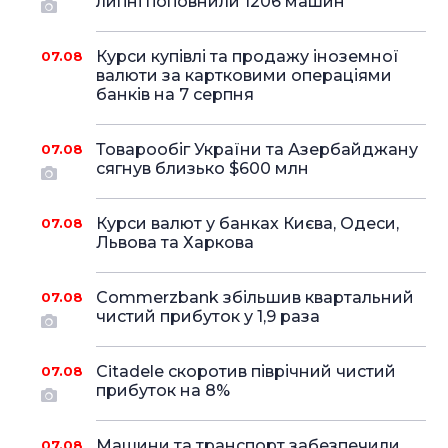
липні поповнили 1206 машин
Курси купівлі та продажу іноземної
07.08
валюти за картковими операціями
банків на 7 серпня
Товарообіг України та Азербайджану
07.08
сягнув близько $600 млн
Курси валют у банках Києва, Одеси,
07.08
Львова та Харкова
Commerzbank збільшив квартальний
07.08
чистий прибуток у 1,9 раза
Citadele скоротив піврічний чистий
07.08
прибуток на 8%
Машини та транспорт забезпечили
07.08