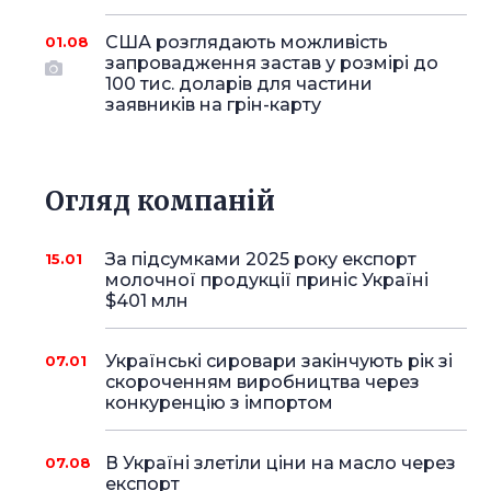
США розглядають можливість
01.08
запровадження застав у розмірі до
100 тис. доларів для частини
заявників на грін-карту
Огляд компаній
За підсумками 2025 року експорт
15.01
молочної продукції приніс Україні
$401 млн
Українські сировари закінчують рік зі
07.01
скороченням виробництва через
конкуренцію з імпортом
В Україні злетіли ціни на масло через
07.08
експорт