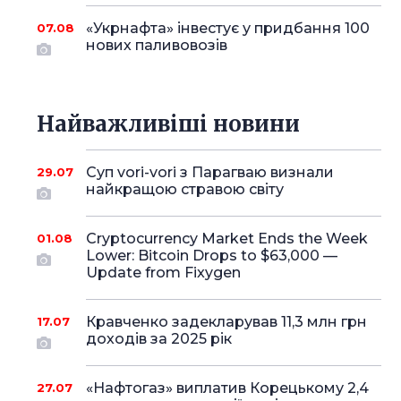
«Укрнафта» інвестує у придбання 100
07.08
нових паливовозів
Найважливіші новини
Суп vori-vori з Парагваю визнали
29.07
найкращою стравою світу
Cryptocurrency Market Ends the Week
01.08
Lower: Bitcoin Drops to $63,000 —
Update from Fixygen
Кравченко задекларував 11,3 млн грн
17.07
доходів за 2025 рік
«Нафтогаз» виплатив Корецькому 2,4
27.07