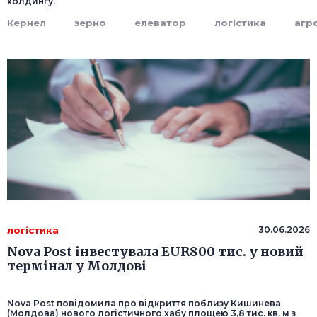
холдингу.
Кернел
зерно
елеватор
логістика
агр
логістика
30.06.2026
Nova Post інвестувала EUR800 тис. у новий
термінал у Молдові
Nova Post повідомила про відкриття поблизу Кишинева
(Молдова) нового логістичного хабу площею 3,8 тис. кв. м з