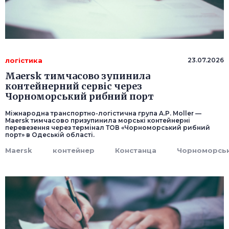
логістика
23.07.2026
Maersk тимчасово зупинила
контейнерний сервіс через
Чорноморський рибний порт
Міжнародна транспортно-логістична група A.P. Moller —
Maersk тимчасово призупинила морські контейнерні
перевезення через термінал ТОВ «Чорноморський рибний
порт» в Одеській області.
Maersk
контейнер
Констанца
Чорноморсь