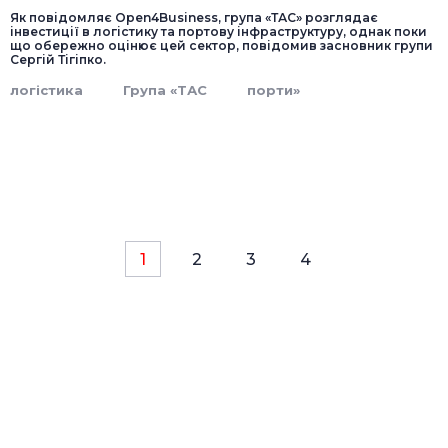
Як повідомляє Open4Business, група «ТАС» розглядає
інвестиції в логістику та портову інфраструктуру, однак поки
що обережно оцінює цей сектор, повідомив засновник групи
Сергій Тігіпко.
логістика
Група «ТАС
порти»
1
2
3
4