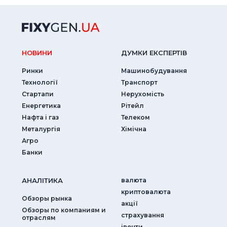
НОВИНИ
ДУМКИ ЕКСПЕРТIВ
Ринки
Машинобудування
Технології
Транспорт
Стартапи
Нерухомість
Енергетика
Рітейл
Нафта і газ
Телеком
Металургія
Хімічна
Агро
Банки
АНАЛIТИКА
валюта
криптовалюта
Обзоры рынка
акції
Обзоры по компаниям и
страхування
отраслям
iвенти