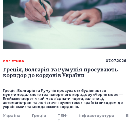
логістика
07.07.2026
Греція, Болгарія та Румунія просувають
коридор до кордонів України
Греція, Болгарія та Румунія просувають будівництво
мультимодального транспортного коридору «Чорне море —
Егейське море», який має з’єднати порти, залізниці,
автомагістралі та логістичні вузли трьох країн із виходом до
українських та молдавських кордонів.
Україна
Греція
TEN-
інфраструктура
Б
T