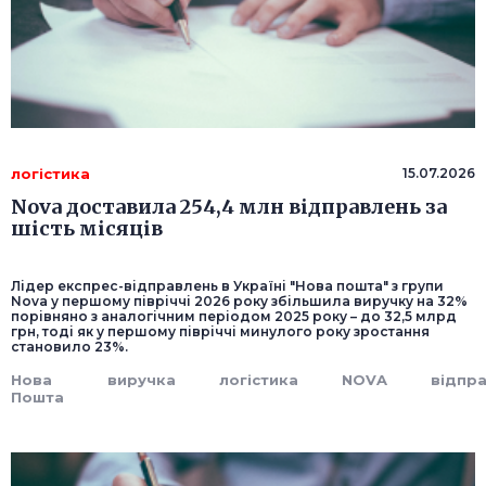
логістика
15.07.2026
Nova доставила 254,4 млн відправлень за
шість місяців
Лідер експрес-відправлень в Україні "Нова пошта" з групи
Nova у першому півріччі 2026 року збільшила виручку на 32%
порівняно з аналогічним періодом 2025 року – до 32,5 млрд
грн, тоді як у першому півріччі минулого року зростання
становило 23%.
Нова
виручка
логістика
NOVA
відпр
Пошта