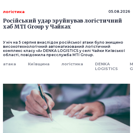
логістика
05.08.2026
Російський удар зруйнував логістичний
хаб MTI Group у Чайках
У ніч на 5 серпня внаслідок російської атаки було знищено
високотехнологічний автоматизований логістичний
комплекс класу «А» DENKA LOGISTICS у селі Чайки Київської
області, повідомила пресслужба MTI Group.
атака
Київщина
логістика
DENKA
M
LOGISTICS
G