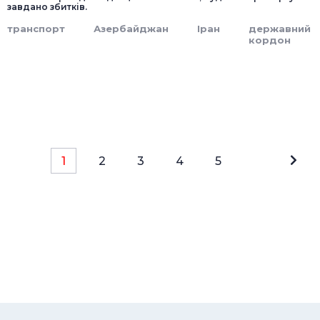
завдано збитків.
транспорт
Азербайджан
Іран
державний
кордон
1
2
3
4
5