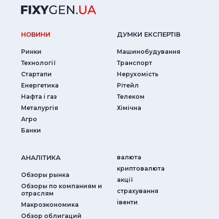
НОВИНИ
ДУМКИ ЕКСПЕРТIВ
Ринки
Машинобудування
Технології
Транспорт
Стартапи
Нерухомість
Енергетика
Рітейл
Нафта і газ
Телеком
Металургія
Хімічна
Агро
Банки
АНАЛIТИКА
валюта
криптовалюта
Обзоры рынка
акції
Обзоры по компаниям и
страхування
отраслям
iвенти
Макроэкономика
Обзор облигаций