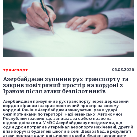
транспорт
05.03.2026
Азербайджан зупинив рух транспорту та
закрив повітряний простір на кордоні з
Іраном після атаки безпілотників
Азербайджан призупинив рух транспорту через державний
кордон з Іраном і закрив повітряний простір на своєму
кордоні. Раніше Азербайджан звинуватив Іран в ударі
безпілотниками по території Нахічеванської Автономної
Республіки і заявив, що залишає за собою право на
відповідні заходи. У МЗС Азербайджану повідомили, що
один дрон потрапив у термінал аеропорту Нахічевані, другий
впав поруч із будівлею школи в селі Шакарабад, в результаті
атаки постраждали дві цивільні особи, будівлі аеропорту