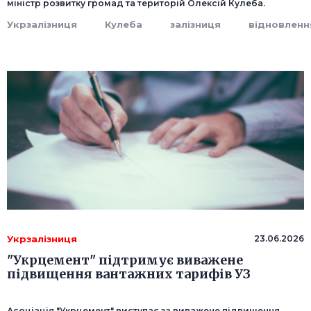
міністр розвитку громад та територій Олексій Кулеба.
Укрзалізниця
Кулеба
залізниця
відновленн
Укрзалізниця
23.06.2026
"Укрцемент" підтримує виважене
підвищення вантажних тарифів УЗ
Асоціація "Укрцемент" виступає за виважене підвищення