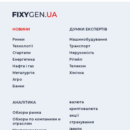
НОВИНИ
ДУМКИ ЕКСПЕРТIВ
Ринки
Машинобудування
Технології
Транспорт
Стартапи
Нерухомість
Енергетика
Рітейл
Нафта і газ
Телеком
Металургія
Хімічна
Агро
Банки
АНАЛIТИКА
валюта
криптовалюта
Обзоры рынка
акції
Обзоры по компаниям и
страхування
отраслям
iвенти