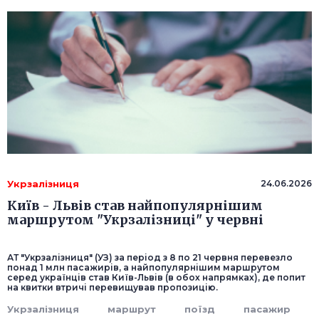
Укрзалізниця
24.06.2026
Київ - Львів став найпопулярнішим
маршрутом "Укрзалізниці" у червні
АТ "Укрзалізниця" (УЗ) за період з 8 по 21 червня перевезло
понад 1 млн пасажирів, а найпопулярнішим маршрутом
серед українців став Київ-Львів (в обох напрямках), де попит
на квитки втричі перевищував пропозицію.
Укрзалізниця
маршрут
поїзд
пасажир