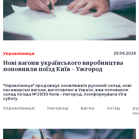
Укрзалізниця
29.06.2026
Нові вагони українського виробництва
поповнили поїзд Київ - Ужгород
"Укрзалізниця" продовжує оновлювати рухомий склад, нові
пасажирські вагони, виготовлені в Україні, вже поповнили
склад поїзда №29/30 Київ – Ужгород, поінформувала УЗ в
суботу.
Укрзалізниця
Ужгород
вагон
поїзд
ру
ск