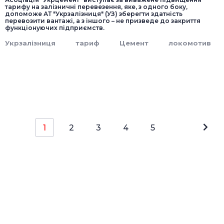
тарифу на залізничні перевезення, яке, з одного боку,
допоможе АТ "Укрзалізниця" (УЗ) зберегти здатність
перевозити вантажі, а з іншого – не призведе до закриття
функціонуючих підприємств.
Укрзалізниця
тариф
Цемент
локомотив
1
2
3
4
5