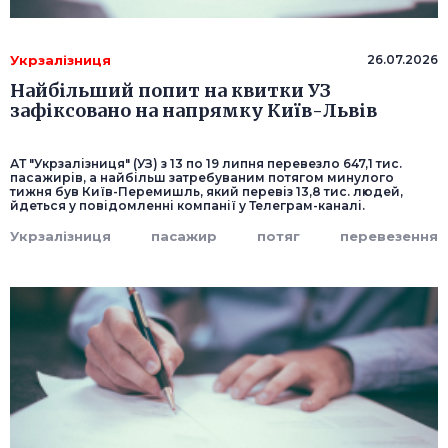
Укрзалізниця
26.07.2026
Найбільший попит на квитки УЗ
зафіксовано на напрямку Київ-Львів
АТ "Укрзалізниця" (УЗ) з 13 по 19 липня перевезло 647,1 тис.
пасажирів, а найбільш затребуваним потягом минулого
тижня був Київ-Перемишль, який перевіз 13,8 тис. людей,
йдеться у повідомленні компанії у Телеграм-каналі.
Укрзалізниця
пасажир
потяг
перевезення