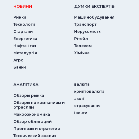
НОВИНИ
ДУМКИ ЕКСПЕРТIВ
Ринки
Машинобудування
Технології
Транспорт
Стартапи
Нерухомість
Енергетика
Рітейл
Нафта і газ
Телеком
Металургія
Хімічна
Агро
Банки
АНАЛIТИКА
валюта
криптовалюта
Обзоры рынка
акції
Обзоры по компаниям и
страхування
отраслям
iвенти
Макроэкономика
Обзор облигаций
Прогнозы и стратегия
Технический анализ