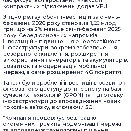
час фіксується зростання кількості
контрактних підключень, додав VFU.
Згідно релізу, обсяг інвестицій за січень-
березень 2026 року становив 1,55 млрд
грн, що на 2% менше січня-березня 2025
року. Серед основних напрямків
інвестицій – підвищення енергостійкості
інфраструктури, зокрема забезпечення
резервного живлення, розширення
використання генераторів та акумуляторів,
розвиток та модернізація мобільної
мережі, а саме розширення 4G покриття.
Також були зроблені інвестиції в розвиток
фіксованого доступу до інтернету на базі
сучасних технологій (GPON) та підготовку
інфраструктури до впровадження нових
поколінь зв’язку, включаючи 5G.
"Компанія продовжує реалізацію
системних проєктів модернізації мережі
та впроваджує технологічні рішення,