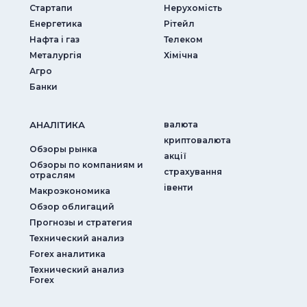
Стартапи
Нерухомість
Енергетика
Рітейл
Нафта і газ
Телеком
Металургія
Хімічна
Агро
Банки
АНАЛIТИКА
валюта
криптовалюта
Обзоры рынка
акції
Обзоры по компаниям и
страхування
отраслям
iвенти
Макроэкономика
Обзор облигаций
Прогнозы и стратегия
Технический анализ
Forex аналитика
Технический анализ
Forex