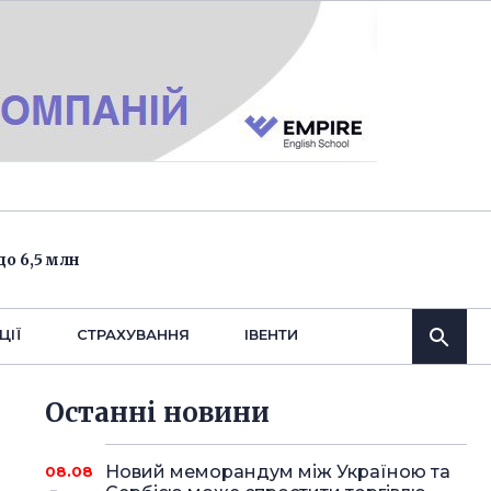
о 6,5 млн
ЦІЇ
СТРАХУВАННЯ
IВЕНТИ
Останнi новини
Новий меморандум між Україною та
08.08