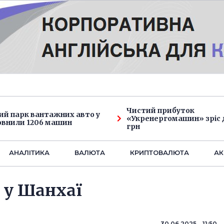
Чистий прибуток
ий парк вантажних авто у
«Укренергомашин» зріс д
овнили 1206 машин
грн
АНАЛIТИКА
ВАЛЮТА
КРИПТОВАЛЮТА
АК
s у Шанхаї
30.06.2025 11:50