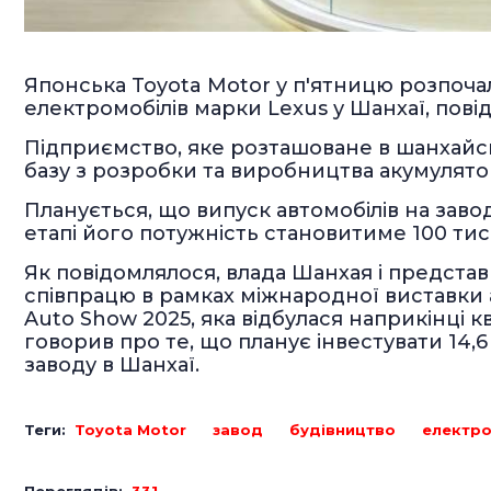
Японська Toyota Motor у п'ятницю розпоча
електромобілів марки Lexus у Шанхаї, повід
Підприємство, яке розташоване в шанхайс
базу з розробки та виробництва акумулятор
Планується, що випуск автомобілів на заво
етапі його потужність становитиме 100 тис.
Як повідомлялося, влада Шанхая і представ
співпрацю в рамках міжнародної виставки 
Auto Show 2025, яка відбулася наприкінці 
говорив про те, що планує інвестувати 14,
заводу в Шанхаї.
Теги:
Toyota Motor
завод
будівництво
електро
Переглядів:
331