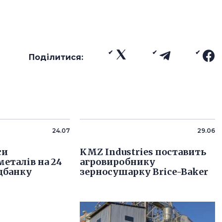
Поділитися:
24.07
29.06
си
KMZ Industries поставить
металів на 24
агровиробнику
цбанку
зерносушарку Brice-Baker