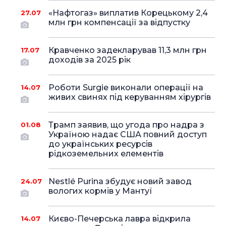
«Нафтогаз» виплатив Корецькому 2,4
27.07
млн грн компенсації за відпустку
Кравченко задекларував 11,3 млн грн
17.07
доходів за 2025 рік
Роботи Surgie виконали операції на
14.07
живих свинях під керуванням хірургів
Трамп заявив, що угода про надра з
01.08
Україною надає США повний доступ
до українських ресурсів
рідкоземельних елементів
Nestlé Purina збудує новий завод
24.07
вологих кормів у Мантуї
Києво-Печерська лавра відкрила
14.07