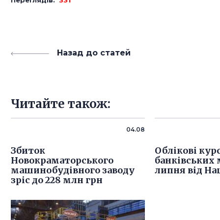
Назад до статей
Читайте також:
04.08
Збиток
Облікові кур
Новокраматорського
банківських 
машинобудівного заводу
липня від На
зріс до 228 млн грн