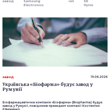
завод
Samsung
чіп
SK
Electronics
Hynix
завод
19.06.2026
Українська «Біофарма» будує завод у
Румунії
Біофармацевтична компанія «Біофарма» (Biopharma) будує
завод у Румунії, повідомив президент компанії Костянтин
Єфименко.