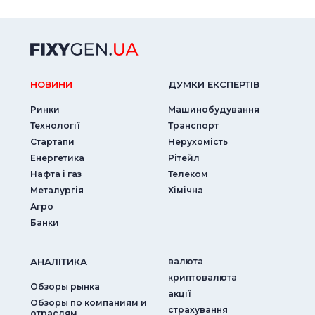
НОВИНИ
ДУМКИ ЕКСПЕРТIВ
Ринки
Машинобудування
Технології
Транспорт
Стартапи
Нерухомість
Енергетика
Рітейл
Нафта і газ
Телеком
Металургія
Хімічна
Агро
Банки
АНАЛIТИКА
валюта
криптовалюта
Обзоры рынка
акції
Обзоры по компаниям и
страхування
отраслям