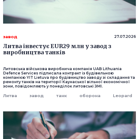
завод
27.07.2026
Литва інвестує EUR29 млн у завод з
виробництва танків
Литовська військова виробнича компанія UAB Lithuania
Defence Services підписала контракт із будівельною
компанією YIT Lietuva про будівництво заводу зі складання та
ремонту танків на території Каунаської вільної економічної
зони, повідомляють у понеділок литовські ЗМІ.
Литва
завод
танк
оборона
Leopard