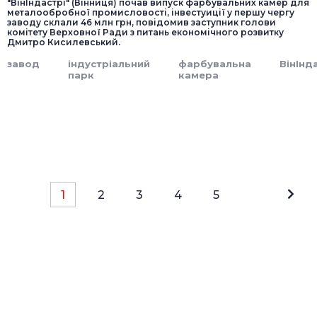
"ВінІндастрі" (Вінниця) почав випуск фарбувальних камер для
металообробної промисловості, інвестуиції у першу чергу
заводу склали 46 млн грн, повідомив заступник голови
комітету Верховної Ради з питань економічного розвитку
Дмитро Кисилевський.
завод
індустріальний
фарбувальна
ВінІнд
парк
камера
1
2
3
4
5