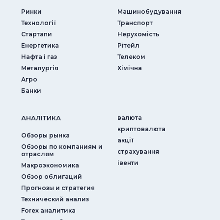
Ринки
Машинобудування
Технології
Транспорт
Стартапи
Нерухомість
Енергетика
Рітейл
Нафта і газ
Телеком
Металургія
Хімічна
Агро
Банки
АНАЛIТИКА
валюта
криптовалюта
Обзоры рынка
акції
Обзоры по компаниям и
страхування
отраслям
iвенти
Макроэкономика
Обзор облигаций
Прогнозы и стратегия
Технический анализ
Forex аналитика