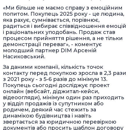
«Ми більше не маємо справу з емоційним
попитом. Покупець 2025 року - це людина,
яка рахує, сумнівається, порівнює,
радиться і вибирає співвідношення емоцій
і раціональних уподобань. Продаж став
процесом прийняття рішення, а не тільки
демонстрації переваг», - коментує
молодший партнер DIM Арсеній
Насиковський.
За даними компанії, кількість точок
контакту перед покупкою зросла в 2,3 рази
з 2021 року - з 5-6 разів до мінімум 13.
Покупець сьогодні досліджує проект
онлайн (вебсайт, діджитал-кейси,
відеоогляди), мінімум один раз приходить
у відділ продажів із супутником або
родичем, деякий час стежить за
динамікою будівництва і навіть
звертається за юридичною перевіркою
документів або просить шаблон договору