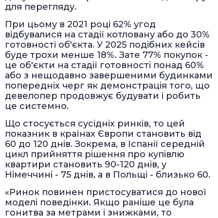
для перегляду.
При цьому в 2021 році 62% угод
відбувалися на стадії котловану або до 30%
готовності об'єкта. У 2025 подібних кейсів
буде трохи менше 18%. Зате 77% покупок -
це об'єкти на стадії готовності понад 60%
або з нещодавно завершеними будинками
попередніх черг як демонстрація того, що
девелопер продовжує будувати і робить
це системно.
Що стосується сусідніх ринків, то цей
показник в країнах Європи становить від
60 до 120 днів. Зокрема, в Іспанії середній
цикл прийняття рішення про купівлю
квартири становить 90-120 днів, у
Німеччині - 75 днів, а в Польщі - близько 60.
«Ринок повинен пристосуватися до нової
моделі поведінки. Якщо раніше це була
гонитва за метрами і знижками, то