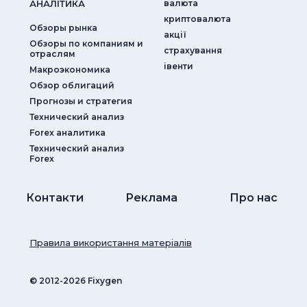
АНАЛIТИКА
валюта
криптовалюта
Обзоры рынка
акції
Обзоры по компаниям и
страхування
отраслям
iвенти
Макроэкономика
Обзор облигаций
Прогнозы и стратегия
Технический анализ
Forex аналитика
Технический анализ
Forex
Контакти
Реклама
Про нас
Правила використання матеріалів
© ‎2012-2026 Fixygen