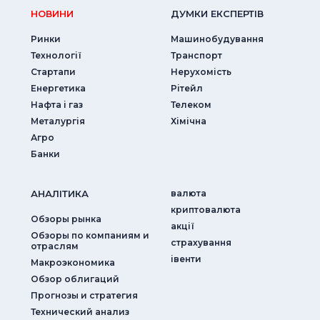
НОВИНИ
ДУМКИ ЕКСПЕРТIВ
Ринки
Машинобудування
Технології
Транспорт
Стартапи
Нерухомість
Енергетика
Рітейл
Нафта і газ
Телеком
Металургія
Хімічна
Агро
Банки
АНАЛIТИКА
валюта
криптовалюта
Обзоры рынка
акції
Обзоры по компаниям и
страхування
отраслям
iвенти
Макроэкономика
Обзор облигаций
Прогнозы и стратегия
Технический анализ