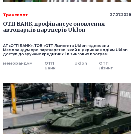
Транспорт
27.07.2026
ОТП БАНК профінансує оновлення
автопарків партнерів Uklon
АТ «ОТП БАНК», ТОВ «ОТП Лізинг» та Uklon підписали
Меморандум про партнерство, який відкриває водіям Uklon
доступ до зручних кредитних і лізингових програм.
меморандум
ОТП
Uklon
ОТП
Банк
Лізинг