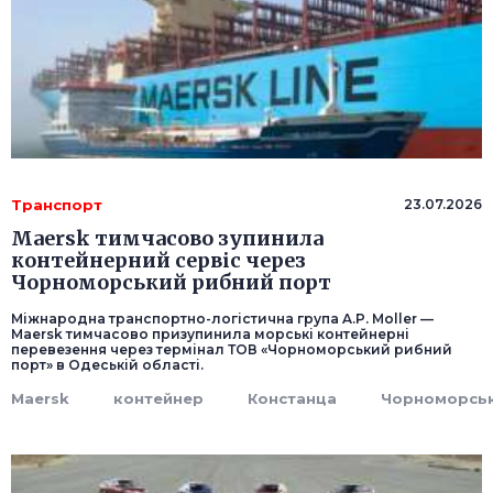
Транспорт
23.07.2026
Maersk тимчасово зупинила
контейнерний сервіс через
Чорноморський рибний порт
Міжнародна транспортно-логістична група A.P. Moller —
Maersk тимчасово призупинила морські контейнерні
перевезення через термінал ТОВ «Чорноморський рибний
порт» в Одеській області.
Maersk
контейнер
Констанца
Чорноморсь