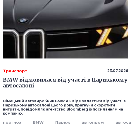
Транспорт
23.07.2026
BMW відмовилася від участі в Паризькому
автосалоні
Німецький автовиробник BMW AG відмовляється від участі в
Паризькому автосалоні цього року, прагнучи скоротити
витрати, повідомляє агентство Bloomberg із посиланням на
компанію.
прогноз
BMW
Париж
автопром
автос