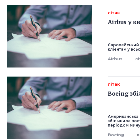
літак
Airbus у к
Європейський а
клієнтам у всьо
Airbus
лі
літак
Boeing зб
Американська 
збільшила пост
періодом мину
Boeing
л