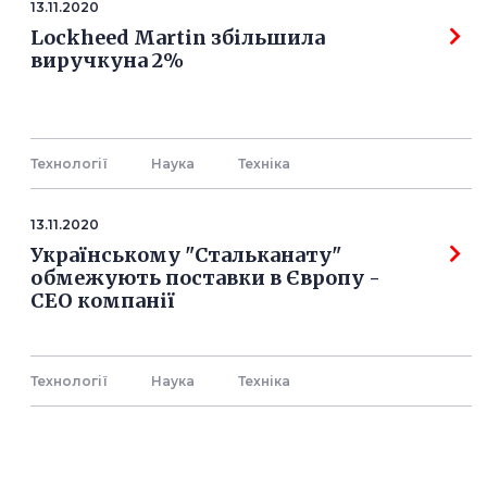
13.11.2020
Lockheed Martin збільшила
виручкуна 2%
Технології
Наука
Технiка
13.11.2020
Українському "Стальканату"
обмежують поставки в Європу -
СЕО компанії
Технології
Наука
Технiка