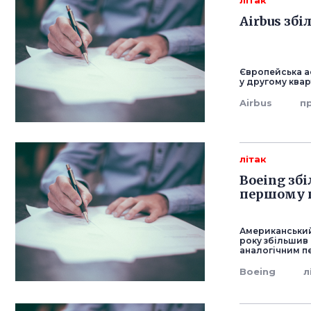
літак
Airbus збі
Європейська а
у другому кварт
Airbus
п
літак
Boeing зб
першому п
Американський
року збільшив 
аналогічним п
Boeing
л