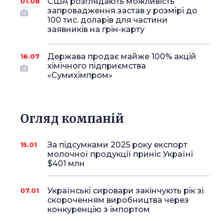
США розглядають можливість
01.08
запровадження застав у розмірі до
100 тис. доларів для частини
заявників на грін-карту
Держава продає майже 100% акцій
16.07
хімічного підприємства
«Сумихімпром»
Огляд компаній
За підсумками 2025 року експорт
15.01
молочної продукції приніс Україні
$401 млн
Українські сировари закінчують рік зі
07.01
скороченням виробництва через
конкуренцію з імпортом