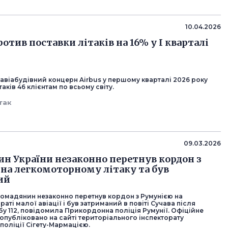
10.04.2026
ротив поставки літаків на 16% у I кварталі
авіабудівний концерн Airbus у першому кварталі 2026 року
таків 46 клієнтам по всьому світу.
так
09.03.2026
н України незаконно перетнув кордон з
на легкомоторному літаку та був
ий
ромадянин незаконно перетнув кордон з Румунією на
раті малої авіації і був затриманий в повіті Сучава після
бу 112, повідомила Прикордонна поліція Румунії. Офіційне
опубліковано на сайті територіального інспекторату
поліції Сігету-Мармацією.