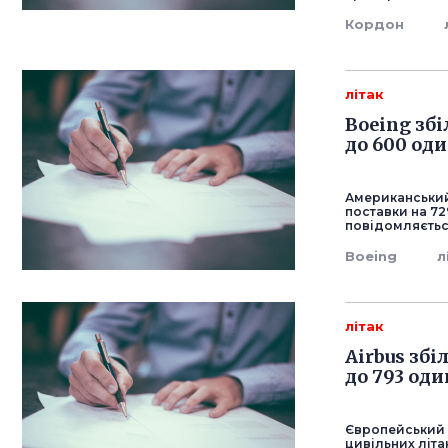
Кордон
літак
Boeing збі
до 600 од
Американський 
поставки на 72
повідомляється
Boeing
л
літак
Airbus збі
до 793 од
Європейський а
цивільних літак