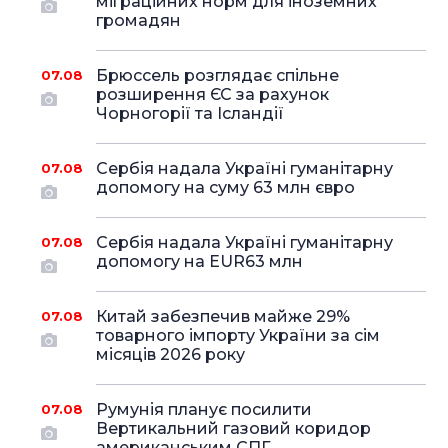
міграційних норм для іноземних
громадян
Брюссель розглядає спільне
07.08
розширення ЄС за рахунок
Чорногорії та Ісландії
Сербія надала Україні гуманітарну
07.08
допомогу на суму 63 млн євро
Сербія надала Україні гуманітарну
07.08
допомогу на EUR63 млн
Китай забезпечив майже 29%
07.08
товарного імпорту України за сім
місяців 2026 року
Румунія планує посилити
07.08
Вертикальний газовий коридор
американським СПГ