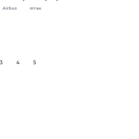
Airbus
літак
3
4
5