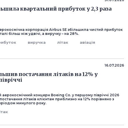
льшила квартальний прибуток у 2,3 раза
ерокосмічна корпорація Airbus SE збільшила чистий прибуток
алі більш ніж удвічі, а виручку – на 28%.
рибуток
виручка
літак
авіація
16.07.2026
ільшив постачання літаків на 12% у
івріччі
 аерокосмічний концерн Boeing Co. у першому півріччі 2026
постачання літаків клієнтам приблизно на 12% порівняно з
еріодом минулого року.
ітак