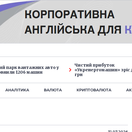
Чистий прибуток
ий парк вантажних авто у
«Укренергомашин» зріс д
овнили 1206 машин
грн
АНАЛIТИКА
ВАЛЮТА
КРИПТОВАЛЮТА
АК
31.07.2026