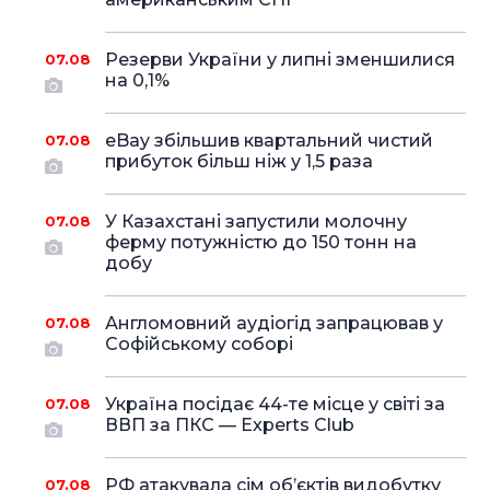
Резерви України у липні зменшилися
07.08
на 0,1%
eBay збільшив квартальний чистий
07.08
прибуток більш ніж у 1,5 раза
У Казахстані запустили молочну
07.08
ферму потужністю до 150 тонн на
добу
Англомовний аудіогід запрацював у
07.08
Софійському соборі
Україна посідає 44-те місце у світі за
07.08
ВВП за ПКС — Experts Club
РФ атакувала сім об’єктів видобутку
07.08