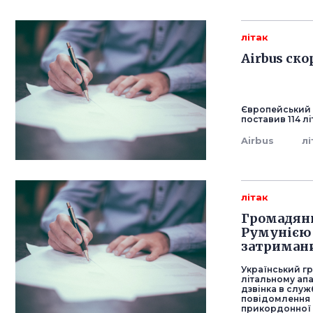
літак
Airbus ско
Європейський 
поставив 114 лі
Airbus
лі
літак
Громадяни
Румунією 
затриман
Український г
літальному апа
дзвінка в служ
повідомлення 
прикордонної 