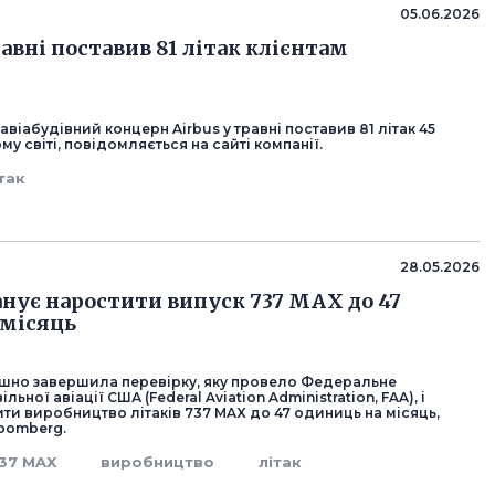
05.06.2026
равні поставив 81 літак клієнтам
віабудівний концерн Airbus у травні поставив 81 літак 45
му світі, повідомляється на сайті компанії.
так
28.05.2026
анує наростити випуск 737 MAX до 47
 місяць
пішно завершила перевірку, яку провело Федеральне
льної авіації США (Federal Aviation Administration, FAA), і
ти виробництво літаків 737 MAX до 47 одиниць на місяць,
oomberg.
37 MAX
виробництво
літак