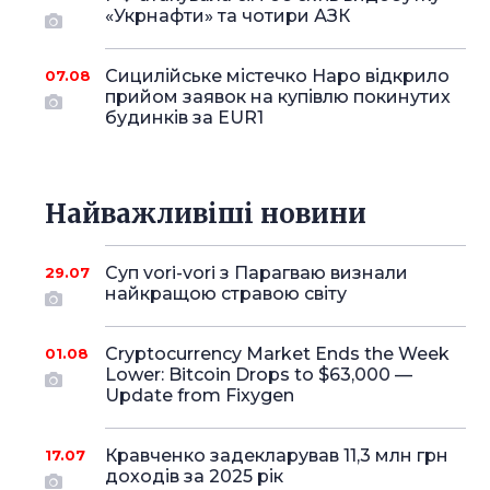
«Укрнафти» та чотири АЗК
Сицилійське містечко Наро відкрило
07.08
прийом заявок на купівлю покинутих
будинків за EUR1
Найважливіші новини
Суп vori-vori з Парагваю визнали
29.07
найкращою стравою світу
Cryptocurrency Market Ends the Week
01.08
Lower: Bitcoin Drops to $63,000 —
Update from Fixygen
Кравченко задекларував 11,3 млн грн
17.07
доходів за 2025 рік