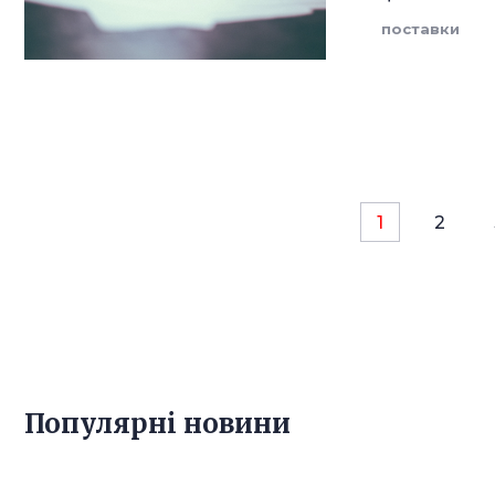
поставки
1
2
Популярнi новини