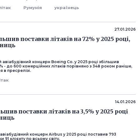
літак
Румунія
українець
27.01.2026
льшив поставки літаків на 72% у 2025 році,
иниць
авіабудівний концерн Boeing Co. у 2025 році збільшив
% - до 600 комерційних літаків порівняно з 348 роком раніше,
 в пресрелізі.
ітак
14.01.2026
льшив поставки літаків на 3,5% у 2025 році
иниць
віабудівний концерн Airbus у 2025 році поставив 793
и 91 клієнту по всьому світу.