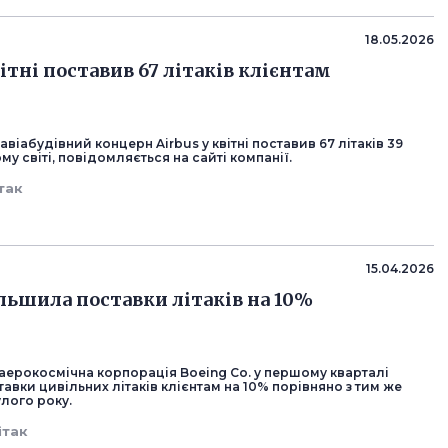
18.05.2026
вітні поставив 67 літаків клієнтам
віабудівний концерн Airbus у квітні поставив 67 літаків 39
му світі, повідомляється на сайті компанії.
так
15.04.2026
ільшила поставки літаків на 10%
аерокосмічна корпорація Boeing Co. у першому кварталі
авки цивільних літаків клієнтам на 10% порівняно з тим же
лого року.
ітак