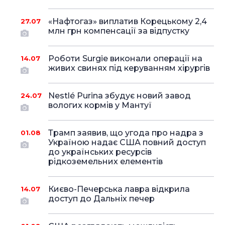
«Нафтогаз» виплатив Корецькому 2,4
27.07
млн грн компенсації за відпустку
Роботи Surgie виконали операції на
14.07
живих свинях під керуванням хірургів
Nestlé Purina збудує новий завод
24.07
вологих кормів у Мантуї
Трамп заявив, що угода про надра з
01.08
Україною надає США повний доступ
до українських ресурсів
рідкоземельних елементів
Києво-Печерська лавра відкрила
14.07
доступ до Дальніх печер