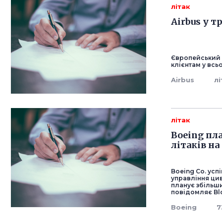
літак
Airbus у т
Європейський а
клієнтам у всьо
Airbus
лі
літак
Boeing пл
літаків на
Boeing Co. ус
управління циві
планує збільши
повідомляє Bl
Boeing
7