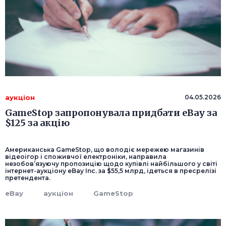
аукціон
04.05.2026
GameStop запропонувала придбати eBay за
$125 за акцію
Американська GameStop, що володіє мережею магазинів
відеоігор і споживчої електроніки, направила
незобов’язуючу пропозицію щодо купівлі найбільшого у світі
інтернет-аукціону eBay Inc. за $55,5 млрд, ідеться в пресрелізі
претендента.
eBay
аукціон
GameStop