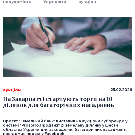
нерухомість
Укрпошта
аукціон
аукціон
25.02.2026
На Закарпатті стартують торги на 10
ділянок для багаторічних насаджень
Проєкт "Земельний банк" виставив на аукціони суборенди у
системі "Prozorro.Продажі" 21 земельну ділянку у шести
областях України для закладення багаторічних насаджень,
повідомив проєкт у Facebook.