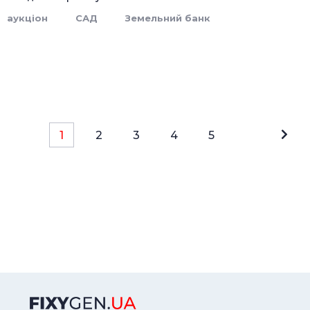
аукціон
САД
Земельний банк
1
2
3
4
5