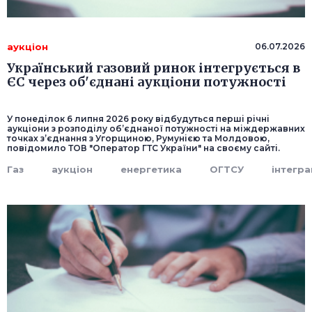
аукціон
06.07.2026
Український газовий ринок інтегрується в
ЄС через об'єднані аукціони потужності
У понеділок 6 липня 2026 року відбудуться перші річні
аукціони з розподілу об’єднаної потужності на міждержавних
точках з’єднання з Угорщиною, Румунією та Молдовою,
повідомило ТОВ "Оператор ГТС України" на своєму сайті.
Газ
аукціон
енергетика
ОГТСУ
інтегра