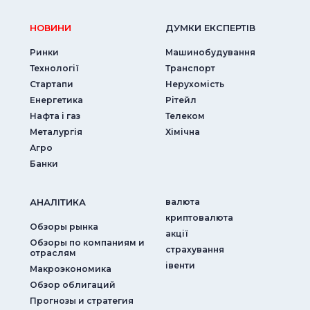
НОВИНИ
ДУМКИ ЕКСПЕРТIВ
Ринки
Машинобудування
Технології
Транспорт
Стартапи
Нерухомість
Енергетика
Рітейл
Нафта і газ
Телеком
Металургія
Хімічна
Агро
Банки
АНАЛIТИКА
валюта
криптовалюта
Обзоры рынка
акції
Обзоры по компаниям и
страхування
отраслям
iвенти
Макроэкономика
Обзор облигаций
Прогнозы и стратегия