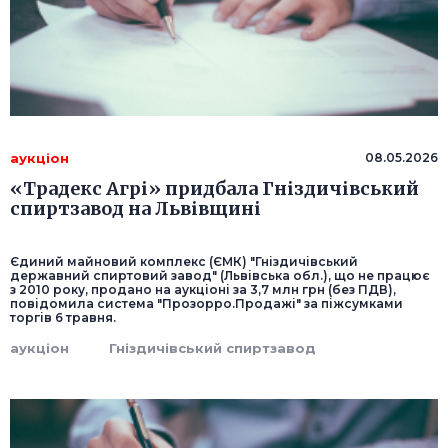
аукціон
08.05.2026
«Традекс Агрі» придбала Гніздичівський
спиртзавод на Львівщині
Єдиний майновий комплекс (ЄМК) "Гніздичівський
державний спиртовий завод" (Львівська обл.), що не працює
з 2010 року, продано на аукціоні за 3,7 млн грн (без ПДВ),
повідомила система "Прозорро.Продажі" за піжсумками
торгів 6 травня.
аукціон
Гніздичівський спиртзавод