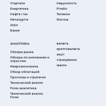
Стартапи
Нерухомість
Енергетика
Рітейл
Нафта і газ
Телеком
Металургія
Хімічна
Агро
Банки
АНАЛIТИКА
валюта
криптовалюта
Обзоры рынка
акції
Обзоры по компаниям и
страхування
отраслям
iвенти
Макроэкономика
Обзор облигаций
Прогнозы и стратегия
Технический анализ
Forex аналитика
Технический анализ
Forex