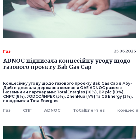
Газ
25.06.2026
ADNOC підписала концесійну угоду щодо
газового проєкту Bab Gas Cap
Концесійну угоду щодо газового проєкту Bab Gas Cap в Абу-
Дабі підписала державна компанія ОАЕ ADNOC разом з
іноземними партнерами: TotalEnergies (10%), BP plc (10%),
CNPC (8%), JODCO/INPEX (5%), ZhenHua (4%) та GS Energy (3%),
повідомила TotalEnergies.
Газ
СПГ
ADNOC
TotalEnergies
концесія