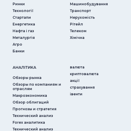
Ринки
Машинобудування
Технології
Транспорт
Стартапи
Нерухомість
Енергетика
Рітейл
Нафта і газ
Телеком
Металургія
Хімічна
Агро
Банки
АНАЛIТИКА
валюта
криптовалюта
Обзоры рынка
акції
Обзоры по компаниям и
страхування
отраслям
iвенти
Макроэкономика
Обзор облигаций
Прогнозы и стратегия
Технический анализ
Forex аналитика
Технический анализ