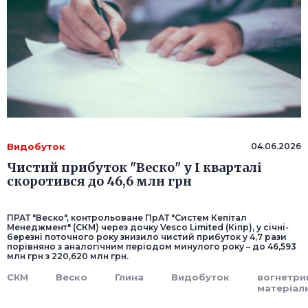
Видобуток
04.06.2026
Чистий прибуток "Веско" у I кварталі
скоротився до 46,6 млн грн
ПРАТ "Веско", контрольоване ПрАТ "Систем Кепітал
Менеджмент" (СКМ) через дочку Vesco Lіmіted (Кіпр), у січні-
березні поточного року знизило чистий прибуток у 4,7 рази
порівняно з аналогічним періодом минулого року – до 46,593
млн грн з 220,620 млн грн.
СКМ
Веско
Глина
Видобуток
вогнетри
матеріал