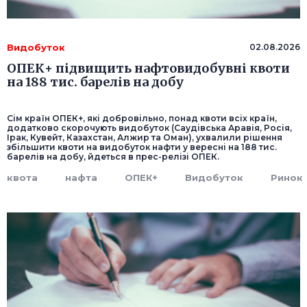
Видобуток
02.08.2026
ОПЕК+ підвищить нафтовидобувні квоти
на 188 тис. барелів на добу
Сім країн ОПЕК+, які добровільно, понад квоти всіх країн,
додатково скорочують видобуток (Саудівська Аравія, Росія,
Ірак, Кувейт, Казахстан, Алжир та Оман), ухвалили рішення
збільшити квоти на видобуток нафти у вересні на 188 тис.
барелів на добу, йдеться в прес-релізі ОПЕК.
квота
нафта
ОПЕК+
Видобуток
Ринок