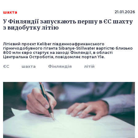
шахта
21.01.2026
У Фінляндії запускають першу в ЄС шахту
з видобутку літію
Літієвий проєкт Keliber південноафриканського
гірничодобувного гіганта Sibanye-Stillwater вартістю близько
800 млн євро стартує на заході Фінляндії, в області
Центральна Остроботія, повідомляє портал Yle.
ЄС
шахта
Фінляндія
літій