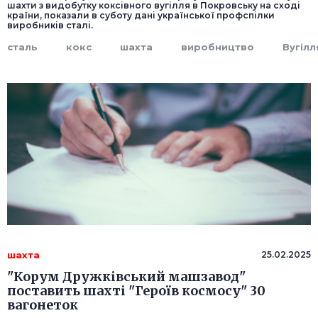
шахти з видобутку коксівного вугілля в Покровську на сході
країни, показали в суботу дані української профспілки
виробників сталі.
сталь
кокс
шахта
виробництво
Вугілл
шахта
25.02.2025
"Корум Дружківський машзавод"
поставить шахті "Героїв космосу" 30
вагонеток