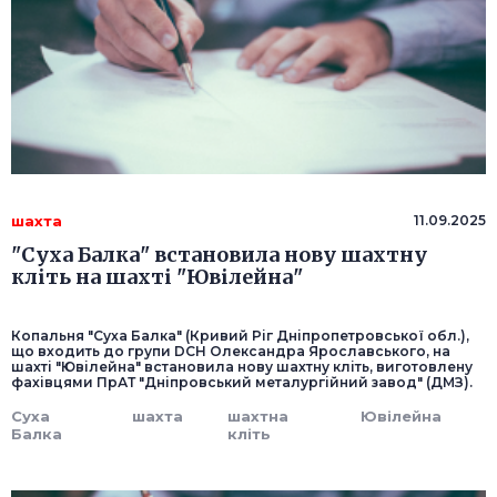
шахта
11.09.2025
"Суха Балка" встановила нову шахтну
кліть на шахті "Ювілейна"
Копальня "Суха Балка" (Кривий Ріг Дніпропетровської обл.),
що входить до групи DCH Олександра Ярославського, на
шахті "Ювілейна" встановила нову шахтну кліть, виготовлену
фахівцями ПрАТ "Дніпровський металургійний завод" (ДМЗ).
Суха
шахта
шахтна
Ювілейна
Балка
кліть