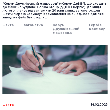
"Корум Дружківський машзавод" («Корум ДрМЗ"), що входить
до машинобудівної Corum Group ("ДТЕК Енерго"), до кінця
лютого планує відвантажити 20 вантажних вагонеток для
шахти "Героїв космосу" із замовлення на 30 од., повідомляє
завод на фейсбук-сторінці.
шахта
вагонетка
Корум
Героїв
Дружківський
космосу
машзавод
шахта
14.02.2025