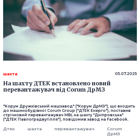
шахта
05.07.2025
На шахту ДТЕК встановлено новий
перевантажувач від Corum ДрМЗ
"Корум Дружківський машзавод" ("Корум ДрМЗ"), що входить
до машинобудівної Corum Group ("ДТЕК Енерго"), поставив
стрічковий перевантажувач MBL на шахту "Дніпровська"
("ДТЕК Павлоградвугілля"), повідомив завод на Facebook.
Дтек
шахта
перевантажувач
Corum
ДрМЗ