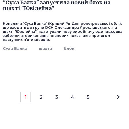
"Суха Балка" запустила новий блок на
шахті "Ювілейна"
Копальня "Суха Балка" (Кривий Ріг Дніпропетровської обл.),
що входить до групи DCH Олександра Ярославського, на
шахті "Ювілейна" підготували нову виробничу одиницю, яка
забезпечить виконання планових показників протягом
наступних п’яти місяців.
Суха Балка
шахта
блок
1
2
3
4
5