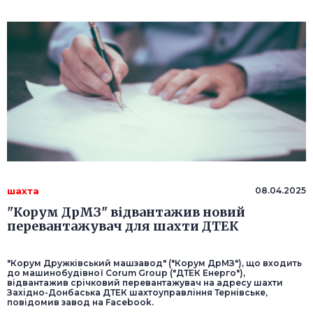
шахта
08.04.2025
"Корум ДрМЗ" відвантажив новий
перевантажувач для шахти ДТЕК
"Корум Дружківський машзавод" ("Корум ДрМЗ"), що входить
до машинобудівної Corum Group ("ДТЕК Енерго"),
відвантажив срічковий перевантажувач на адресу шахти
Західно-Донбаська ДТЕК шахтоуправління Тернівське,
повідомив завод на Facebook.