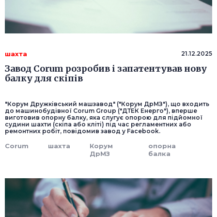
шахта
21.12.2025
Завод Corum розробив і запатентував нову
балку для скіпів
"Корум Дружківський машзавод" ("Корум ДрМЗ"), що входить
до машинобудівної Corum Group ("ДТЕК Енерго"), вперше
виготовив опорну балку, яка слугує опорою для підйомної
судини шахти (скіпа або кліті) під час регламентних або
ремонтних робіт, повідомив завод у Facebook.
Corum
шахта
Корум
опорна
ДрМЗ
балка