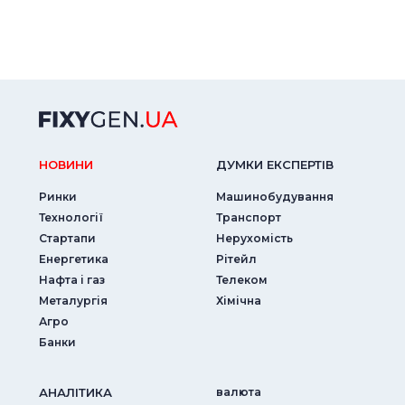
НОВИНИ
ДУМКИ ЕКСПЕРТIВ
Ринки
Машинобудування
Технології
Транспорт
Стартапи
Нерухомість
Енергетика
Рітейл
Нафта і газ
Телеком
Металургія
Хімічна
Агро
Банки
АНАЛIТИКА
валюта