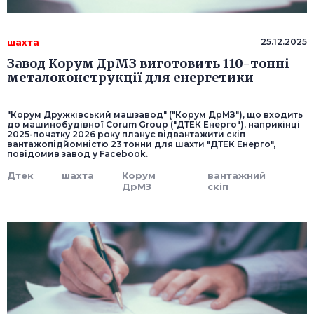
шахта
25.12.2025
Завод Корум ДрМЗ виготовить 110-тонні
металоконструкції для енергетики
"Корум Дружківський машзавод" ("Корум ДрМЗ"), що входить
до машинобудівної Corum Group ("ДТЕК Енерго"), наприкінці
2025-початку 2026 року планує відвантажити скіп
вантажопідйомністю 23 тонни для шахти "ДТЕК Енерго",
повідомив завод у Facebook.
Дтек
шахта
Корум
вантажний
ДрМЗ
скіп