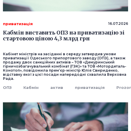
приватизація
16.07.2026
Кабмін виставить ОПЗ на приватизацію зі
стартовою ціною 4,3 млрд грн
Кабінет міністрів на засіданні в середу затвердив умови
приватизації Одеського припортового заводу (ОПЗ), а також
продажу двох санкційних активів – ТОВ «Демуринський
гірничозбагачувальний комбінат (ГЗК)» та ТОВ «Мотордеталь-
Конотоп», повідомила прем’єр-міністр Юлія Свириденко,
відставку якої з цієї посади напередодні схвалила Верховна
Рада.
ОПЗ
Кабмін
актив
приватизація
Prozo