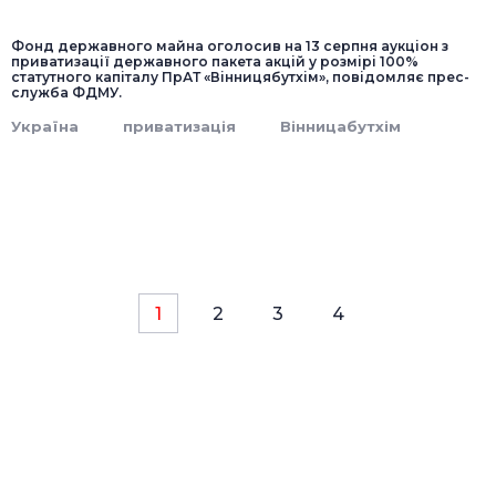
Фонд державного майна оголосив на 13 серпня аукціон з
приватизації державного пакета акцій у розмірі 100%
статутного капіталу ПрАТ «Вінницябутхім», повідомляє прес-
служба ФДМУ.
Україна
приватизація
Вінницабутхім
1
2
3
4