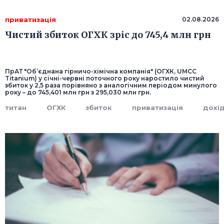
приватизація
02.08.2026
Чистий збиток ОГХК зріс до 745,4 млн грн
ПрАТ "Об’єднана гірничо-хімічна компанія" (ОГХК, UMCC
Titanium) у січні-червні поточного року наростило чистий
збиток у 2,5 раза порівняно з аналогічним періодом минулого
року – до 745,401 млн грн з 295,030 млн грн.
титан
ОГХК
збиток
приватизація
дохі