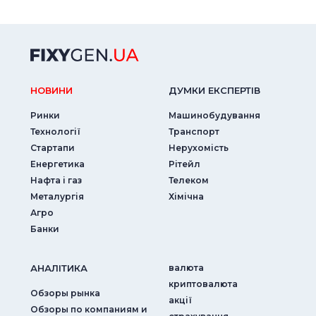
НОВИНИ
ДУМКИ ЕКСПЕРТIВ
Ринки
Машинобудування
Технології
Транспорт
Стартапи
Нерухомість
Енергетика
Рітейл
Нафта і газ
Телеком
Металургія
Хімічна
Агро
Банки
АНАЛIТИКА
валюта
криптовалюта
Обзоры рынка
акції
Обзоры по компаниям и