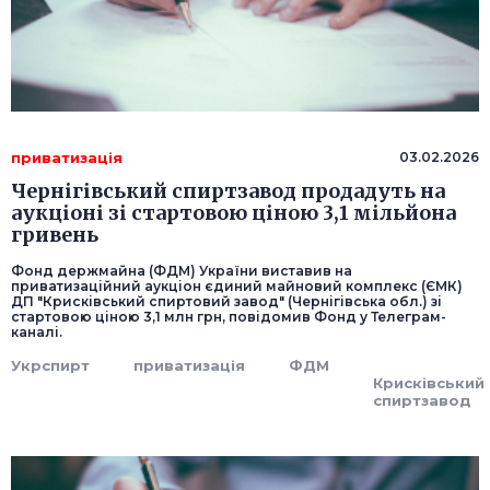
приватизація
03.02.2026
Чернігівський спиртзавод продадуть на
аукціоні зі стартовою ціною 3,1 мільйона
гривень
Фонд держмайна (ФДМ) України виставив на
приватизаційний аукціон єдиний майновий комплекс (ЄМК)
ДП "Крисківський спиртовий завод" (Чернігівська обл.) зі
стартовою ціною 3,1 млн грн, повідомив Фонд у Телеграм-
каналі.
Укрспирт
приватизація
ФДМ
Крисківський
спиртзавод