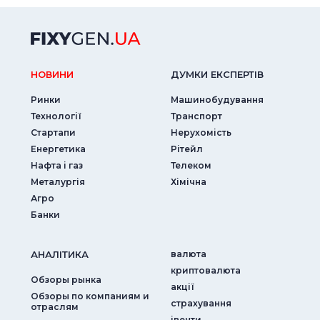
НОВИНИ
ДУМКИ ЕКСПЕРТIВ
Ринки
Машинобудування
Технології
Транспорт
Стартапи
Нерухомість
Енергетика
Рітейл
Нафта і газ
Телеком
Металургія
Хімічна
Агро
Банки
АНАЛIТИКА
валюта
криптовалюта
Обзоры рынка
акції
Обзоры по компаниям и
страхування
отраслям
iвенти