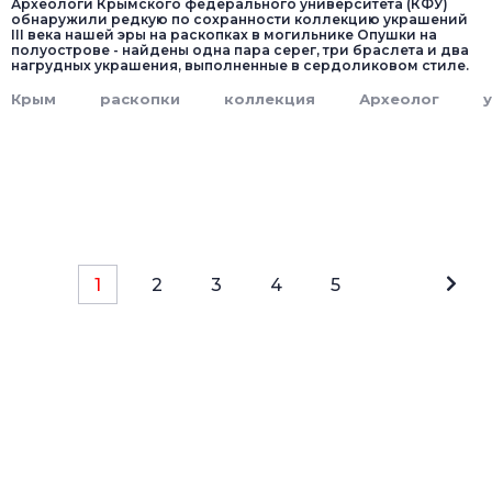
Археологи Крымского федерального университета (КФУ)
обнаружили редкую по сохранности коллекцию украшений
III века нашей эры на раскопках в могильнике Опушки на
полуострове - найдены одна пара серег, три браслета и два
нагрудных украшения, выполненные в сердоликовом стиле.
Крым
раскопки
коллекция
Археолог
1
2
3
4
5