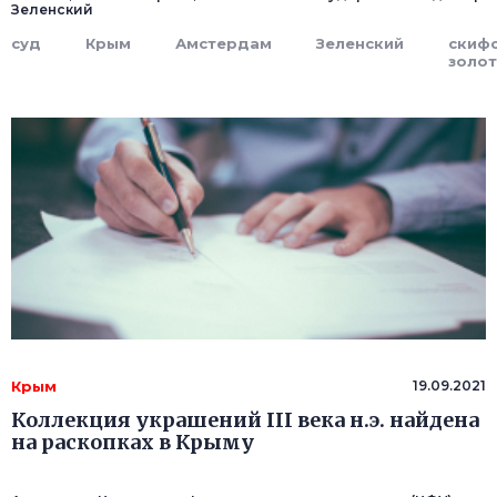
Зеленский
суд
Крым
Амстердам
Зеленский
скиф
золо
Крым
19.09.2021
Коллекция украшений III века н.э. найдена
на раскопках в Крыму