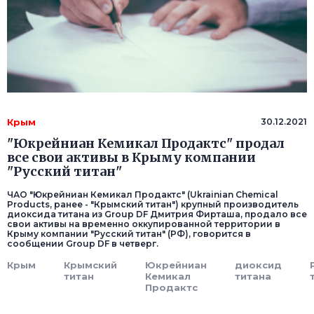
Крым
30.12.2021
"Юкрейниан Кемикал Продактс" продал
все свои активы в Крыму компании
"Русский титан"
ЧАО "Юкрейниан Кемикал Продактс" (Ukrainian Chemical
Products, ранее - "Крымский титан") крупный производитель
диоксида титана из Group DF Дмитрия Фирташа, продало все
свои активы на временно оккупированной территории в
Крыму компании "Русский титан" (РФ), говорится в
сообщении Group DF в четверг.
Крым
Крымский
Юкрейниан
диоксид
титан
Кемикал
титана
Продактс