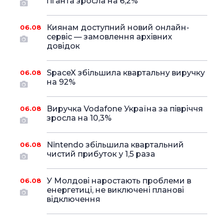
гіганта зросла на 6,2%
Киянам доступний новий онлайн-
06.08
сервіс — замовлення архівних
довідок
SpaceX збільшила квартальну виручку
06.08
на 92%
Виручка Vodafone Україна за півріччя
06.08
зросла на 10,3%
Nintendo збільшила квартальний
06.08
чистий прибуток у 1,5 раза
У Молдові наростають проблеми в
06.08
енергетиці, не виключені планові
відключення