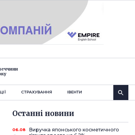
імеччини
оку
ЦІЇ
СТРАХУВАННЯ
IВЕНТИ
Останнi новини
Виручка японського косметичного
06.08