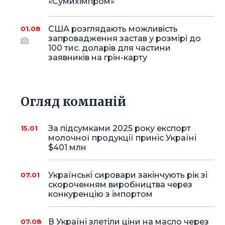
«Сумихімпром»
США розглядають можливість
01.08
запровадження застав у розмірі до
100 тис. доларів для частини
заявників на грін-карту
Огляд компаній
За підсумками 2025 року експорт
15.01
молочної продукції приніс Україні
$401 млн
Українські сировари закінчують рік зі
07.01
скороченням виробництва через
конкуренцію з імпортом
В Україні злетіли ціни на масло через
07.08