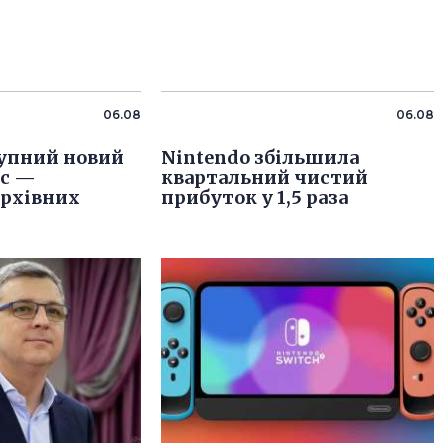
06.08
06.08
упний новий
Nintendo збільшила
іс —
квартальний чистий
архівних
прибуток у 1,5 раза