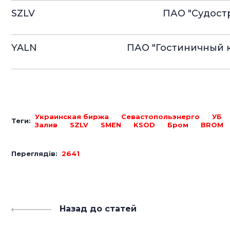
SZLV
ПАО "Судост
YALN
ПАО "Гостиничный к
Украинская биржа
Севастопольэнерго
УБ
Теги:
Залив
SZLV
SMEN
KSOD
Бром
BROM
Переглядів:
2641
Назад до статей