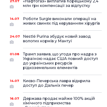
«Нафтогаз» виплатив Корецькому 2,4
27.07
млн грн компенсації за відпустку
Роботи Surgie виконали операції на
14.07
живих свинях під керуванням хірургів
Nestlé Purina збудує новий завод
24.07
вологих кормів у Мантуї
Трамп заявив, що угода про надра з
01.08
Україною надає США повний доступ
до українських ресурсів
рідкоземельних елементів
Києво-Печерська лавра відкрила
14.07
доступ до Дальніх печер
Держава продає майже 100% акцій
16.07
хімічного підприємства