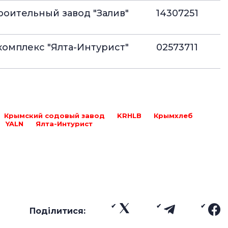
роительный завод "Залив"
14307251
омплекс "Ялта-Интурист"
02573711
Крымский содовый завод
KRHLB
Крымхлеб
YALN
Ялта-Интурист
Поділитися: