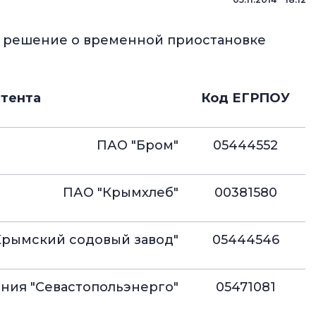
ла решение о временной приостановке
итента
Код ЕГРПОУ
ПАО "Бром"
05444552
ПАО "Крымхлеб"
00381580
Крымский содовый завод"
05444546
ния "Севастопольэнерго"
05471081