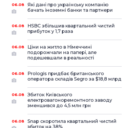
Які дані про українську компанію
06.08
бачать іноземні банки та партнери
HSBC збільшив квартальний чистий
06.08
прибуток у 1,7 раза
Ціни на житло в Німеччині
06.08
подорожчали на папері, але
подешевшали в реальності
Prologis придбає британського
06.08
оператора складів Segro за $18,8 млрд
Збиток Київського
06.08
електровагоноремонтного заводу
зменшився до 4,5 млн грн
Snap скоротила квартальний чистий
06.08
збиток на 38%