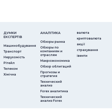
ДУМКИ
АНАЛIТИКА
валюта
ЕКСПЕРТIВ
криптовалюта
Обзоры рынка
акції
Машинобудування
Обзоры по
страхування
компаниям и
Транспорт
отраслям
iвенти
Нерухомість
Макроэкономика
Рітейл
Обзор облигаций
Телеком
Прогнозы и
Хімічна
стратегия
Технический
анализ
Forex аналитика
Технический
анализ Forex