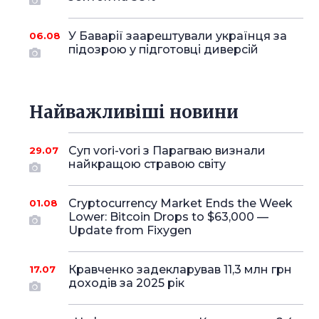
У Баварії заарештували українця за
06.08
підозрою у підготовці диверсій
Найважливіші новини
Суп vori-vori з Парагваю визнали
29.07
найкращою стравою світу
Cryptocurrency Market Ends the Week
01.08
Lower: Bitcoin Drops to $63,000 —
Update from Fixygen
Кравченко задекларував 11,3 млн грн
17.07
доходів за 2025 рік