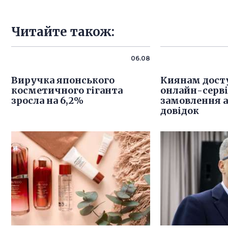
Читайте також:
06.08
Виручка японського
Киянам дост
косметичного гіганта
онлайн-серв
зросла на 6,2%
замовлення 
довідок