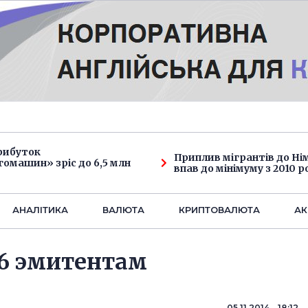
рибуток
Приплив мігрантів до Н
омашин» зріс до 6,5 млн
впав до мінімуму з 2010 р
АНАЛIТИКА
ВАЛЮТА
КРИПТОВАЛЮТА
АК
 6 эмитентам
05.11.2014 18:12