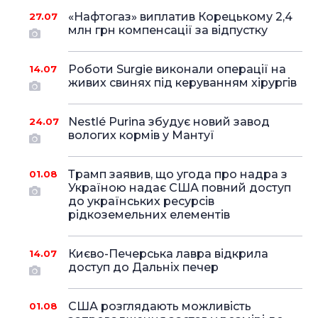
«Нафтогаз» виплатив Корецькому 2,4
27.07
млн грн компенсації за відпустку
Роботи Surgie виконали операції на
14.07
живих свинях під керуванням хірургів
Nestlé Purina збудує новий завод
24.07
вологих кормів у Мантуї
Трамп заявив, що угода про надра з
01.08
Україною надає США повний доступ
до українських ресурсів
рідкоземельних елементів
Києво-Печерська лавра відкрила
14.07
доступ до Дальніх печер
США розглядають можливість
01.08