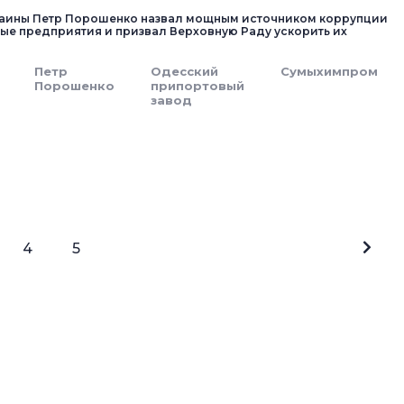
раины Петр Порошенко назвал мощным источником коррупции
ые предприятия и призвал Верховную Раду ускорить их
.
Петр
Одесский
Сумыхимпром
Порошенко
припортовый
завод
4
5