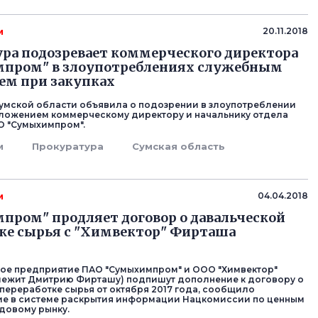
м
20.11.2018
ра подозревает коммерческого директора
пром" в злоупотреблениях служебным
ем при закупках
умской области объявила о подозрении в злоупотреблении
ложением коммерческому директору и начальнику отдела
О "Сумыхимпром".
м
Прокуратура
Сумская область
м
04.04.2018
ром" продляет договор о давальческой
ке сырья с "Химвектор" Фирташа
ое предприятие ПАО "Сумыхимпром" и ООО "Химвектор"
лежит Дмитрию Фирташу) подпишут дополнение к договору о
переработке сырья от октября 2017 года, сообщило
ие в системе раскрытия информации Нацкомиссии по ценным
довому рынку.