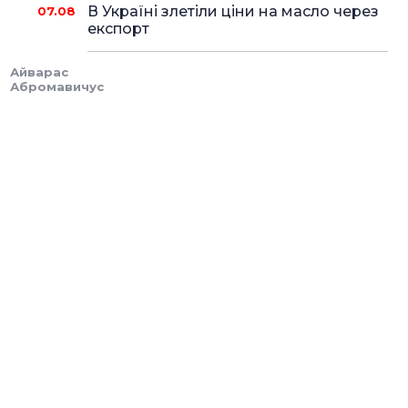
В Україні злетіли ціни на масло через
07.08
експорт
Айварас
Абромавичус