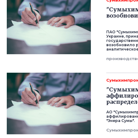
Сумыхимпро
"Сумыхим
возобнови
ПАО "Сумыхимп
Украине, прин
государственн
возобновило 
аналитическое
производств
Сумыхимпро
"Сумыхимп
аффилиро
распредел
АО "Сумыхимпро
аффилированн
"Энера Сумы".
Сумыхимпро