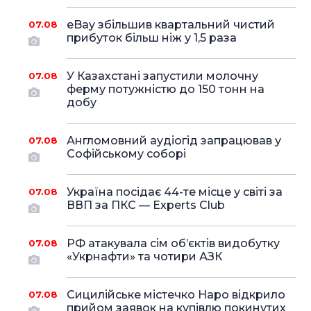
eBay збільшив квартальний чистий
07.08
прибуток більш ніж у 1,5 раза
У Казахстані запустили молочну
07.08
ферму потужністю до 150 тонн на
добу
Англомовний аудіогід запрацював у
07.08
Софійському соборі
Україна посідає 44-те місце у світі за
07.08
ВВП за ПКС — Experts Club
РФ атакувала сім об’єктів видобутку
07.08
«Укрнафти» та чотири АЗК
Сицилійське містечко Наро відкрило
07.08
прийом заявок на купівлю покинутих