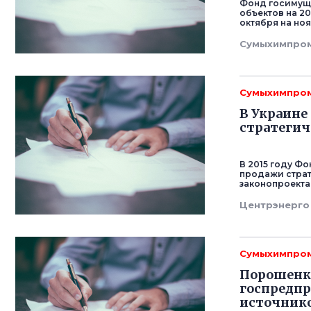
Фонд госимуще
объектов на 2
октября на ноя
Сумыхимпро
Сумыхимпро
В Украине
стратегич
В 2015 году Ф
продажи страт
законопроекта
Центрэнерго
Сумыхимпро
Порошенко
госпредп
источник