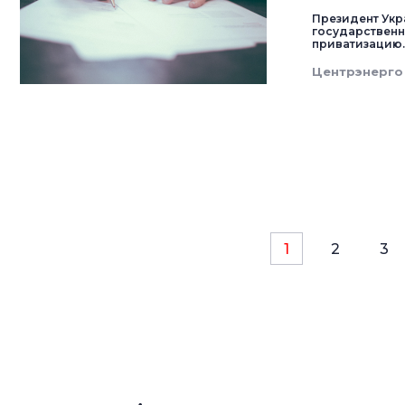
Президент Ук
государственн
приватизацию
Центрэнерго
1
2
3