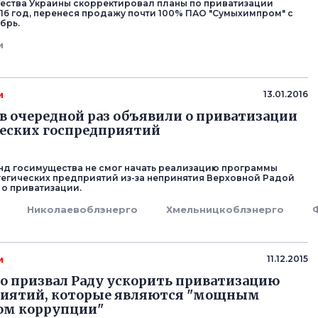
ства Украины скорректировал планы по приватизации
016 год, перенеся продажу почти 100% ПАО "Сумыхимпром" с
брь.
м
м
13.01.2016
 в очередной раз объявили о приватизации
еских госпредприятий
онд госимущества не смог начать реализацию программы
егических предприятий из-за непринятия Верховной Радой
 о приватизации.
Николаевоблэнерго
Хмельницкоблэнерго
м
11.12.2015
 призвал Раду ускорить приватизацию
риятий, которые являются "мощным
ом коррупции"