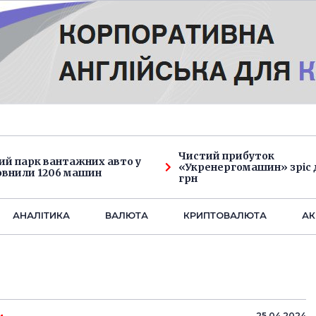
Чистий прибуток
ий парк вантажних авто у
«Укренергомашин» зріс д
овнили 1206 машин
грн
АНАЛIТИКА
ВАЛЮТА
КРИПТОВАЛЮТА
АК
25.04.2024