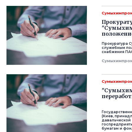
Сумыхимпро
Прокурату
"Сумыхим
положени
Прокуратура С
служебным по
снабжения ПА
Сумыхимпро
Сумыхимпро
"Сумыхимп
переработ
Государственн
(Киев, принад
давальческой 
госпредприят
бумагам и фон