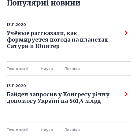
Популярнi новини
13.11.2020
Учёные рассказали, как
формируется погода на планетах
Сатурн и Юпитер
Технології
Наука
Технiка
13.11.2020
Байден запросив у Конгресу річну
допомогу Україні на $61,4 млрд
Технології
Наука
Технiка