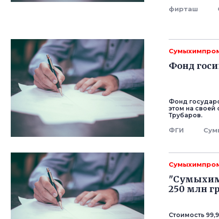
фирташ
Сумыхимпро
Фонд гос
Фонд государс
этом на своей
Трубаров.
ФГИ
Сум
Сумыхимпро
"Сумыхим
250 млн г
Стоимость 99,