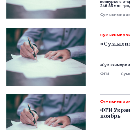
конкурсе с от
248,85 млн гр
Сумыхимпро
Сумыхимпро
«Сумыхим
«Сумыхимпром»
ФГИ
Сум
Сумыхимпро
ФГИ Укра
ноябрь