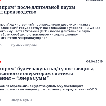
м
пром" после длительной паузы
л производство
ром", единственный производитель двуокиси титана в
адлежащий государству и находящийся в управлении Фонда
ого имущества Украины (ФГИ), после длительной паузы
работу, сообщило отраслевое информационно-
 агентство "Инфоиндустрия".
о
Сумыхимпром
м
04.04.2019
ром" будет закупать э/э у поставщика,
ванного с оператором системы
ения – "Энера Сумы"
м" в апреле-июне будет закупать э/э у поставщика,
ого с местным оператором системы распределения – ООО
м
Энера Сумы