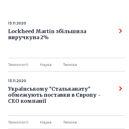
13.11.2020
Lockheed Martin збільшила
виручкуна 2%
Технології
Наука
Технiка
13.11.2020
Українському "Стальканату"
обмежують поставки в Європу -
СЕО компанії
Технології
Наука
Технiка