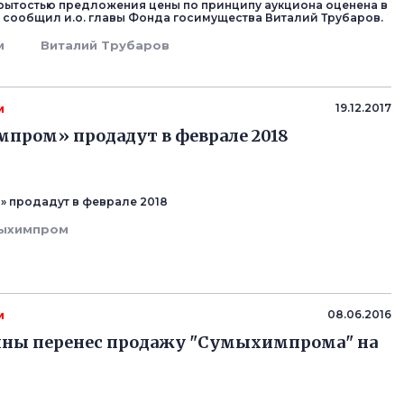
крытостью предложения цены по принципу аукциона оценена в
н, сообщил и.о. главы Фонда госимущества Виталий Трубаров.
м
Виталий Трубаров
м
19.12.2017
пром» продадут в феврале 2018
 продадут в феврале 2018
ыхимпром
м
08.06.2016
ины перенес продажу "Сумыхимпрома" на