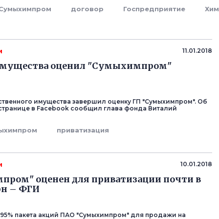
Сумыхимпром
договор
Госпредприятие
Хим
м
11.01.2018
имущества оценил "Сумыхимпром"
твенного имущества завершил оценку ГП "Сумыхимпром". Об
 странице в Facebook сообщил глава фонда Виталий
ыхимпром
приватизация
м
10.01.2018
пром" оценен для приватизации почти в
рн – ФГИ
995% пакета акций ПАО "Сумыхимпром" для продажи на