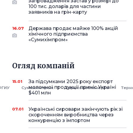
запровадження застав у розмірі до
100 тис. доларів для частини
заявників на грін-карту
Держава продає майже 100% акцій
16.07
хімічного підприємства
«Сумихімпром»
Огляд компаній
За підсумками 2025 року експорт
15.01
молочної продукції приніс Україні
ФГИУ
Сумыхимпром
Харьковоблэнерго
Терн
$401 млн
Українські сировари закінчують рік зі
07.01
скороченням виробництва через
конкуренцію з імпортом