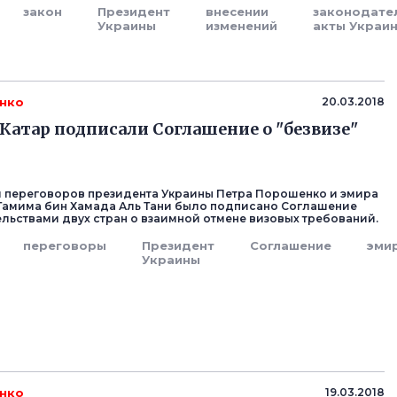
закон
Президент
внесении
законодате
Украины
изменений
акты Украи
нко
20.03.2018
 Катар подписали Соглашение о "безвизе"
м переговоров президента Украины Петра Порошенко и эмира
Тамима бин Хамада Аль Тани было подписано Соглашение
льствами двух стран о взаимной отмене визовых требований.
переговоры
Президент
Соглашение
эми
Украины
нко
19.03.2018