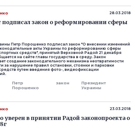
нко
28.03.2018
 подписал закон о реформировании сферы
аины Петр Порошенко подписал закон "О внесении изменений
аконодательные акты Украины по реформированию сферы
спортных средств", принятый Верховной Радой 21 декабря
бщается на сайте главы государства в среду. Закон
ет создание законодательного механизма неотвратимости
ти за нарушение правил остановки, стоянки и парковки
средств путем введения фото-, видеофиксации
ий.
Петр
закон
Президент
Порошенко
Украины
нко
23.03.2018
 уверен в принятии Радой законопроекта о
18г