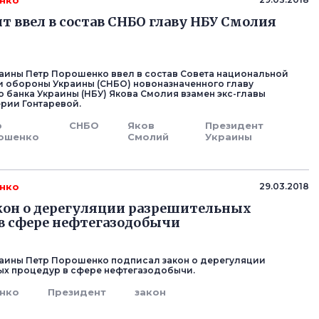
нко
т ввел в состав СНБО главу НБУ Смолия
аины Петр Порошенко ввел в состав Совета национальной
и обороны Украины (СНБО) новоназначенного главу
 банка Украины (НБУ) Якова Смолия взамен экс-главы
рии Гонтаревой.
р
СНБО
Яков
Президент
ошенко
Смолий
Украины
нко
29.03.2018
он о дерегуляции разрешительных
в сфере нефтегазодобычи
аины Петр Порошенко подписал закон о дерегуляции
х процедур в сфере нефтегазодобычи.
нко
Президент
закон