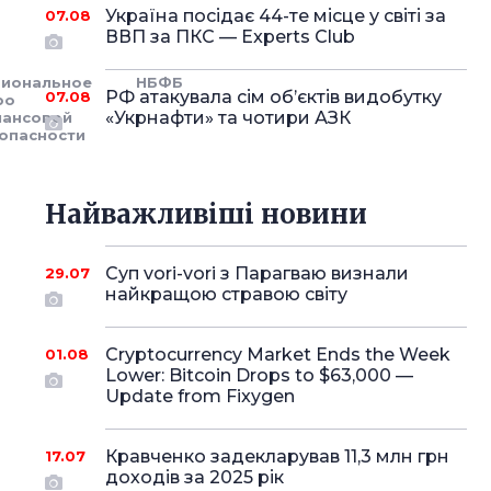
Україна посідає 44-те місце у світі за
07.08
ВВП за ПКС — Experts Club
циональное
НБФБ
РФ атакувала сім об’єктів видобутку
07.08
ро
«Укрнафти» та чотири АЗК
нансовой
опасности
Найважливіші новини
Суп vori-vori з Парагваю визнали
29.07
найкращою стравою світу
Cryptocurrency Market Ends the Week
01.08
Lower: Bitcoin Drops to $63,000 —
Update from Fixygen
Кравченко задекларував 11,3 млн грн
17.07
доходів за 2025 рік