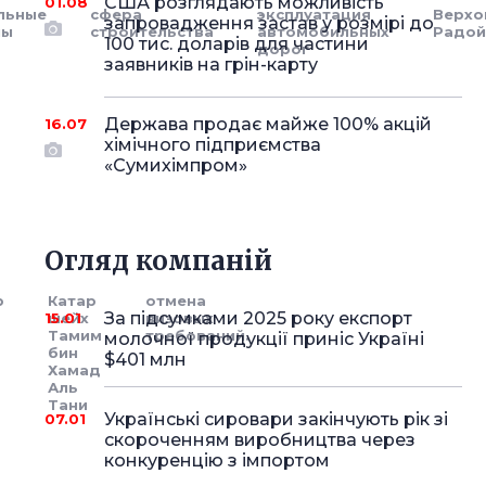
США розглядають можливість
01.08
льные
сфера
эксплуатация
Верхо
запровадження застав у розмірі до
ны
строительства
автомобильных
Радо
100 тис. доларів для частини
дорог
заявників на грін-карту
Держава продає майже 100% акцій
16.07
хімічного підприємства
«Сумихімпром»
Огляд компаній
р
Катар
отмена
За підсумками 2025 року експорт
15.01
шейх
визовых
Тамим
требований.
молочної продукції приніс Україні
бин
$401 млн
Хамад
Аль
Тани
Українські сировари закінчують рік зі
07.01
скороченням виробництва через
конкуренцію з імпортом