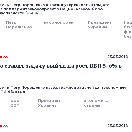
аины Петр Порошенко выразил уверенность в том, что
да поддержит законопроект о Национальном бюро
зопасности (НБФБ).
Петр
законопроект
Президент
На
Порошенко
Украины
бю
фи
без
нко
23.03.2018
 ставит задачу выйти на рост ВВП 5-6% в
аины Петр Порошенко назвал важной задачей для экономики
П 5-6% в год.
рост
Президент
экономика
ВВП
Украины
страны
нко
23.03.2018