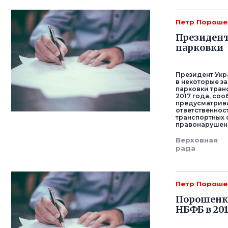
Петр Пороше
Президент
парковки
Президент Укр
в некоторые з
парковки тран
2017 года, соо
предусматрива
ответственнос
транспортных 
правонарушен
Верховная
рада
Петр Пороше
Порошенко
НБФБ в 20