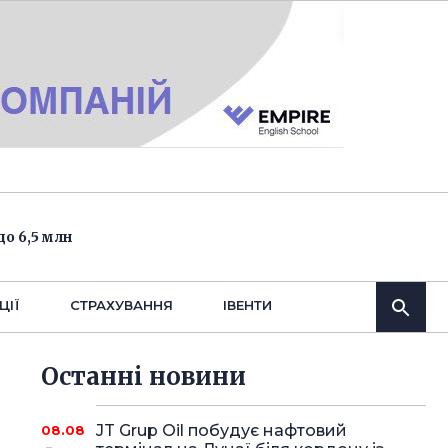
о 6,5 млн
ЦІЇ
СТРАХУВАННЯ
IВЕНТИ
Останнi новини
JT Grup Oil побудує нафтовий
08.08