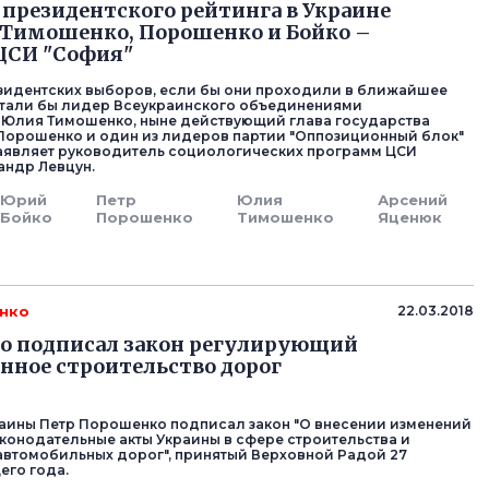
президентского рейтинга в Украине
Тимошенко, Порошенко и Бойко –
ЦСИ "София"
идентских выборов, если бы они проходили в ближайшее
стали бы лидер Всеукраинского объединениями
 Юлия Тимошенко, ныне действующий глава государства
Порошенко и один из лидеров партии "Оппозиционный блок"
аявляет руководитель социологических программ ЦСИ
андр Левцун.
Юрий
Петр
Юлия
Арсений
Бойко
Порошенко
Тимошенко
Яценюк
нко
22.03.2018
о подписал закон регулирующий
нное строительство дорог
аины Петр Порошенко подписал закон "О внесении изменений
аконодательные акты Украины в сфере строительства и
автомобильных дорог", принятый Верховной Радой 27
его года.