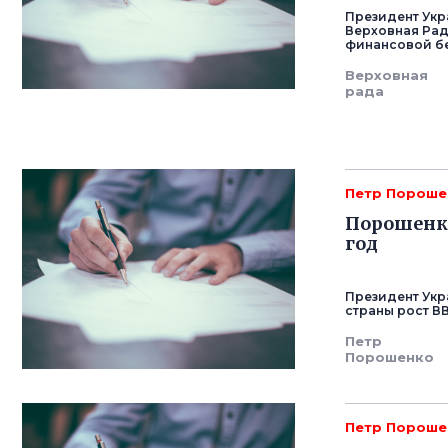
Президент Укр
Верховная Ра
финансовой бе
Верховная
рада
Петр Пороше
Порошенко
год
Президент Укр
страны рост ВВ
Петр
Порошенко
Петр Пороше