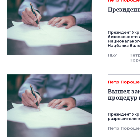
Петр Пороше
Президенн
Президент Укр
безопасности 
Национального
Нацбанка Вале
НБУ
Пет
Пор
Петр Пороше
Вышел зак
процедур 
Президент Укр
разрешительны
Петр Пороше