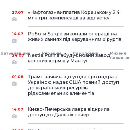
«Нафтогаз» виплатив Корецькому 2,4
27.07
млн грн компенсації за відпустку
Роботи Surgie виконали операції на
14.07
живих свинях під керуванням хірургів
Батькивщина
Украины
Самопомич
Михеил
Nestlé Purina збудує новий завод
24.07
Саакашв
вологих кормів у Мантуї
Трамп заявив, що угода про надра з
01.08
Україною надає США повний доступ
до українських ресурсів
рідкоземельних елементів
Києво-Печерська лавра відкрила
14.07
доступ до Дальніх печер