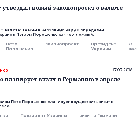
 утвердил новый законопроект о валюте
"О валюте" внесен в Верховную Раду и определен
краины Петром Порошенко как неотложный.
Петр
законопроект
Президент
О
Порошенко
Украины
ва
нко
17.03.2018
 планирует визит в Германию в апреле
аины Петр Порошенко планирует осуществить визит в
реле.
нко
Президент Украины
визит в Германи