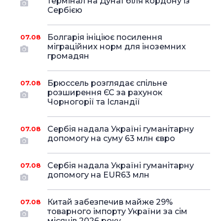
термінал на Дунаї біля кордону із
Сербією
Болгарія ініціює посилення
07.08
міграційних норм для іноземних
громадян
Брюссель розглядає спільне
07.08
розширення ЄС за рахунок
Чорногорії та Ісландії
Сербія надала Україні гуманітарну
07.08
допомогу на суму 63 млн євро
Сербія надала Україні гуманітарну
07.08
допомогу на EUR63 млн
Китай забезпечив майже 29%
07.08
товарного імпорту України за сім
місяців 2026 року