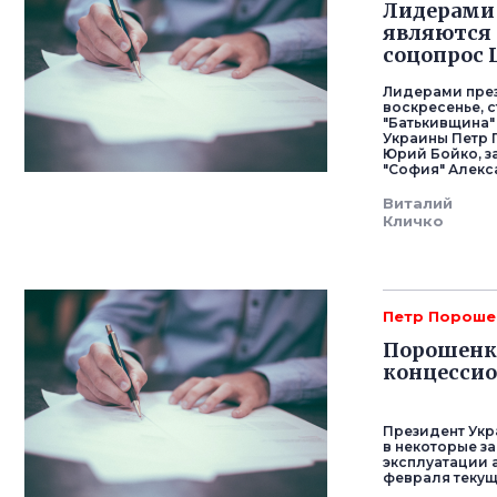
Лидерами 
являются 
соцопрос 
Лидерами през
воскресенье, 
"Батькивщина"
Украины Петр 
Юрий Бойко, з
"София" Алекс
Виталий
Кличко
Петр Пороше
Порошенк
концессио
Президент Укр
в некоторые з
эксплуатации 
февраля текущ