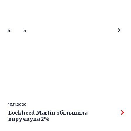
4
5
13.11.2020
Lockheed Martin збільшила
виручкуна 2%