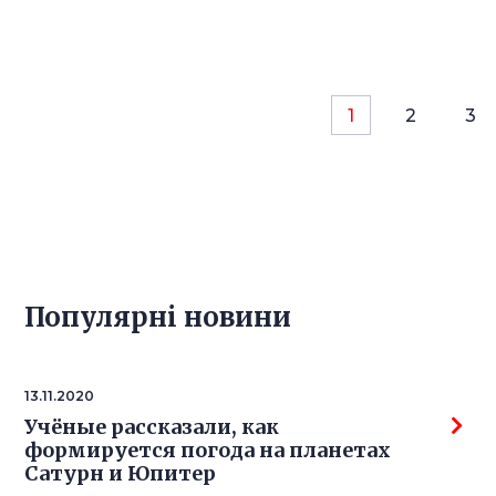
1
2
3
Популярнi новини
13.11.2020
Учёные рассказали, как
формируется погода на планетах
Сатурн и Юпитер