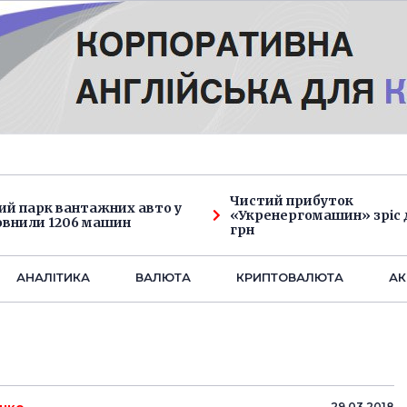
Чистий прибуток
ий парк вантажних авто у
«Укренергомашин» зріс д
овнили 1206 машин
грн
АНАЛIТИКА
ВАЛЮТА
КРИПТОВАЛЮТА
АК
29.03.2018