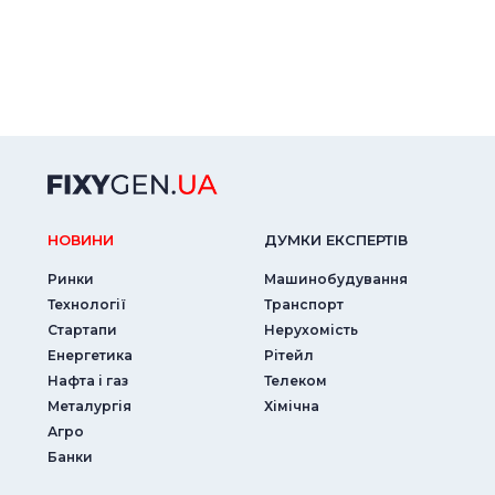
НОВИНИ
ДУМКИ ЕКСПЕРТIВ
Ринки
Машинобудування
Технології
Транспорт
Стартапи
Нерухомість
Енергетика
Рітейл
Нафта і газ
Телеком
Металургія
Хімічна
Агро
Банки