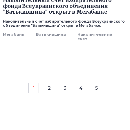
Накопительный счет избирательного
фонда Всеукраинского объединения
"Батькивщина" открыт в Мегабанке
Накопительный счет избирательного фонда Всеукраинского
объединения "Батькивщина" открыт в Мегабанке.
Мегабанк
Батькивщина
Накопительный
счет
1
2
3
4
5