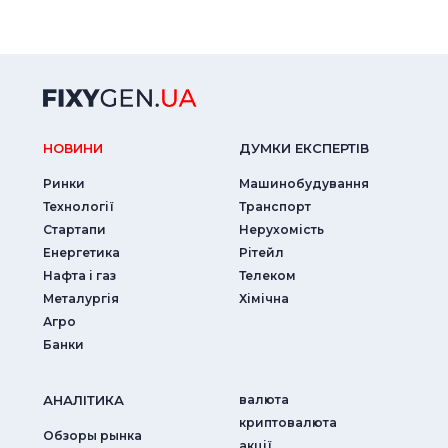
НОВИНИ
ДУМКИ ЕКСПЕРТIВ
Ринки
Машинобудування
Технології
Транспорт
Стартапи
Нерухомість
Енергетика
Рітейл
Нафта і газ
Телеком
Металургія
Хімічна
Агро
Банки
АНАЛIТИКА
валюта
криптовалюта
Обзоры рынка
акції