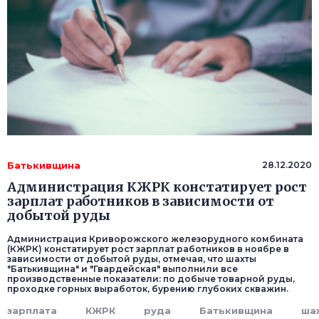
Батькивщина
28.12.2020
Администрация КЖРК констатирует рост
зарплат работников в зависимости от
добытой руды
Администрация Криворожского железорудного комбината
(КЖРК) констатирует рост зарплат работников в ноябре в
зависимости от добытой руды, отмечая, что шахты
"Батькивщина" и "Гвардейская" выполнили все
производственные показатели: по добыче товарной руды,
проходке горных выработок, бурению глубоких скважин.
зарплата
КЖРК
руда
Батькивщина
ша