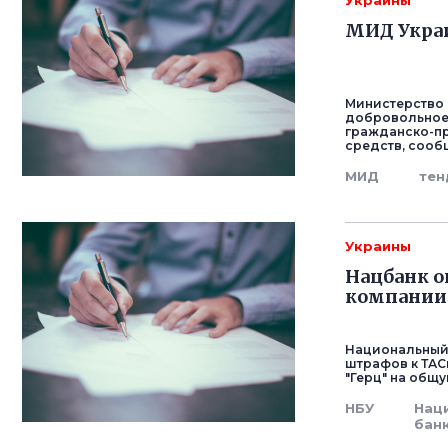
Украины
МИД Украи
Министерство 
добровольное 
гражданско-пр
средств, сообщ
МИД
тен
Украины
Нацбанк о
компании
Национальный 
штрафов к ТАС
"Герц" на общу
НБУ
Нац
бан