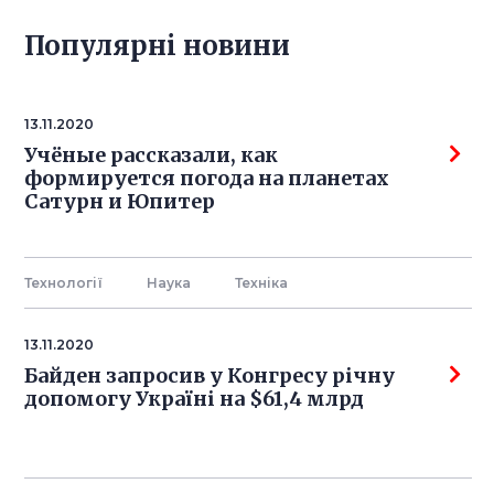
Популярнi новини
13.11.2020
Учёные рассказали, как
формируется погода на планетах
Сатурн и Юпитер
Технології
Наука
Технiка
13.11.2020
Байден запросив у Конгресу річну
допомогу Україні на $61,4 млрд