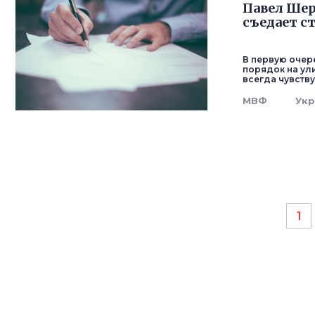
Павел Шер
съедает с
В первую очере
порядок на ул
всегда чувству
МВФ
Ук
1