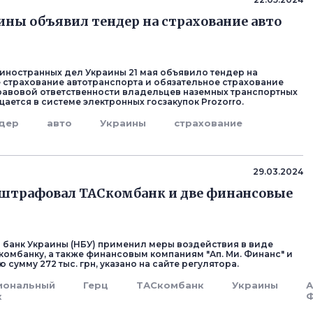
ны объявил тендер на страхование авто
иностранных дел Украины 21 мая объявило тендер на
страхование автотранспорта и обязательное страхование
авовой ответственности владельцев наземных транспортных
ается в системе электронных госзакупок Prozorro.
дер
авто
Украины
страхование
29.03.2024
штрафовал ТАСкомбанк и две финансовые
банк Украины (НБУ) применил меры воздействия в виде
комбанку, а также финансовым компаниям "Ап. Ми. Финанс" и
ю сумму 272 тыс. грн, указано на сайте регулятора.
иональный
Герц
ТАСкомбанк
Украины
А
к
Ф