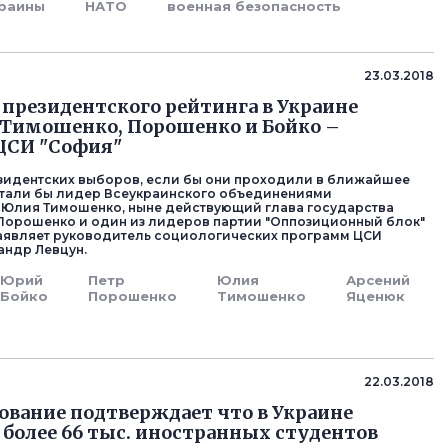
раины
НАТО
военная безопасность
23.03.2018
президентского рейтинга в Украине
Тимошенко, Порошенко и Бойко –
ЦСИ "София"
идентских выборов, если бы они проходили в ближайшее
стали бы лидер Всеукраинского объединениями
 Юлия Тимошенко, ныне действующий глава государства
Порошенко и один из лидеров партии "Оппозиционный блок"
аявляет руководитель социологических программ ЦСИ
андр Левцун.
Юрий
Петр
Юлия
Арсений
Бойко
Порошенко
Тимошенко
Яценюк
22.03.2018
вание подтверждает что в Украине
 более 66 тыс. иностранных студентов