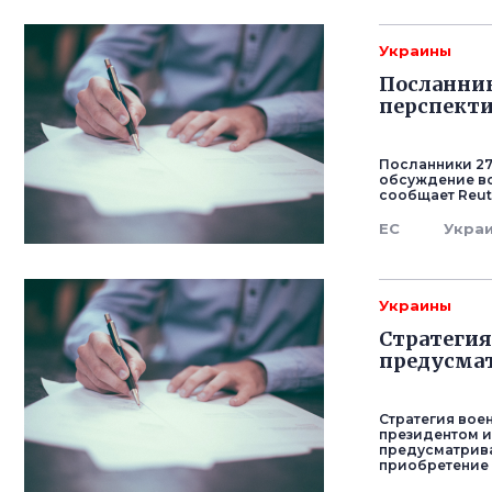
Украины
Посланник
перспекти
Посланники 27 
обсуждение во
сообщает Reut
ЕС
Укра
Украины
Стратегия
предусмат
Стратегия вое
президентом и
предусматрива
приобретение 