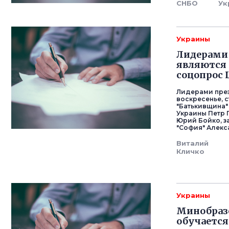
СНБО
Ук
Украины
Лидерами 
являются 
соцопрос 
Лидерами през
воскресенье, 
"Батькивщина"
Украины Петр 
Юрий Бойко, з
"София" Алекс
Виталий
Кличко
Украины
Минобразо
обучается