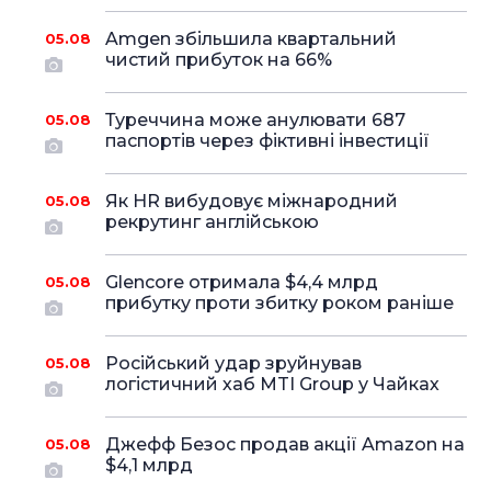
Amgen збільшила квартальний
05.08
чистий прибуток на 66%
Туреччина може анулювати 687
05.08
паспортів через фіктивні інвестиції
Як HR вибудовує міжнародний
05.08
рекрутинг англійською
Glencore отримала $4,4 млрд
05.08
прибутку проти збитку роком раніше
Російський удар зруйнував
05.08
логістичний хаб MTI Group у Чайках
Джефф Безос продав акції Amazon на
05.08
$4,1 млрд