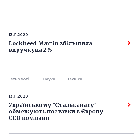
13.11.2020
Lockheed Martin збільшила
виручкуна 2%
Технології
Наука
Технiка
13.11.2020
Українському "Стальканату"
обмежують поставки в Європу -
СЕО компанії