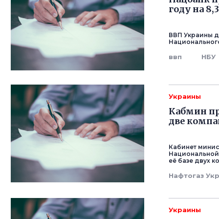
году на 8,
ВВП Украины до
Национального
ввп
НБУ
Украины
Кабмин пр
две комп
Кабинет мини
Национальной 
её базе двух к
Нафтогаз Ук
Украины