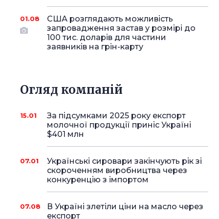
США розглядають можливість
01.08
запровадження застав у розмірі до
100 тис. доларів для частини
заявників на грін-карту
Огляд компаній
За підсумками 2025 року експорт
15.01
молочної продукції приніс Україні
$401 млн
Українські сировари закінчують рік зі
07.01
скороченням виробництва через
конкуренцію з імпортом
В Україні злетіли ціни на масло через
07.08
експорт