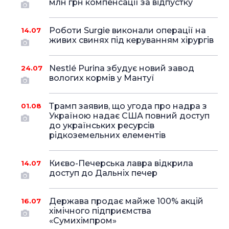
млн грн компенсації за відпустку
Роботи Surgie виконали операції на
14.07
живих свинях під керуванням хірургів
Nestlé Purina збудує новий завод
24.07
вологих кормів у Мантуї
Трамп заявив, що угода про надра з
01.08
Україною надає США повний доступ
до українських ресурсів
рідкоземельних елементів
Києво-Печерська лавра відкрила
14.07
доступ до Дальніх печер
Держава продає майже 100% акцій
16.07
хімічного підприємства
«Сумихімпром»