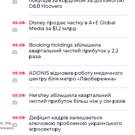
покупців за кордоном за допомогою
D&B Hoovers
Disney продає частку в A+E Global
05.08
Media за $1,2 млрд
Booking Holdings збільшила
05.08
квартальний чистий прибуток у 2,2
раза
ADONIS відновив роботу медичного
05.08
центру біля метро «Лівобережна»
Hershey збільшила квартальний
05.08
чистий прибуток більш ніж у сім разів
Дефіцит кадрів залишається
05.08
п. Ми.
ключовою проблемою українського
инанс
агросектору