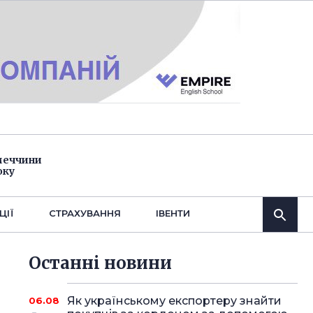
імеччини
оку
ЦІЇ
СТРАХУВАННЯ
IВЕНТИ
Останнi новини
Як українському експортеру знайти
06.08