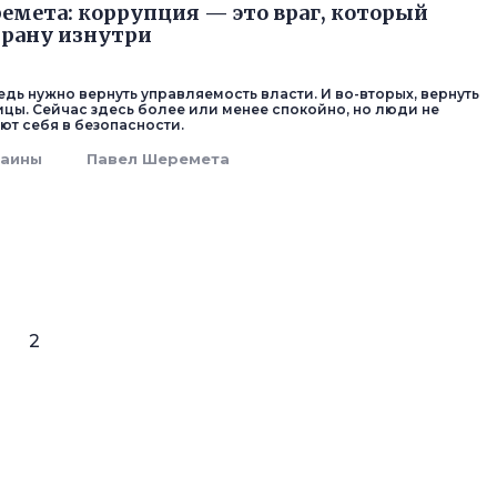
емета: коррупция — это враг, который
трану изнутри
дь нужно вернуть управляемость власти. И во-вторых, вернуть
ицы. Сейчас здесь более или менее спокойно, но люди не
ют себя в безопасности.
раины
Павел Шеремета
2