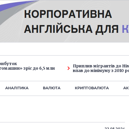
рибуток
Приплив мігрантів до Н
омашин» зріс до 6,5 млн
впав до мінімуму з 2010 р
АНАЛIТИКА
ВАЛЮТА
КРИПТОВАЛЮТА
АК
22.05.2024