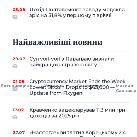
Дохід Полтавського заводу медскла
05.08
зріс на 31,8% у першому півріччі
Найважливіші новини
Суп vori-vori з Парагваю визнали
29.07
найкращою стравою світу
Cryptocurrency Market Ends the Week
01.08
Батькивщина
Украины
Самопомич
Михеил
Lower: Bitcoin Drops to $63,000 —
Саакашв
Update from Fixygen
Кравченко задекларував 11,3 млн грн
17.07
доходів за 2025 рік
«Нафтогаз» виплатив Корецькому 2,4
27.07