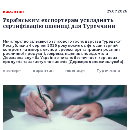
карантин
27.07.2026
Українським експортерам ускладнять
сертифікацію пшениці для Туреччини
Міністерство сільського і лісового господарства Турецької
Республіки з 4 серпня 2026 року посилює фітосанітарний
контроль на імпорт, експорт, реекспорт та транзит рослин і
рослинної продукції, зокрема, пшениці, повідомила
Державна служба України з питань безпечності харчових
продуктів та захисту споживачів (Держпродспоживслужба).
експорт
карантин
пшениця
Туреччина