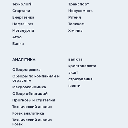
Технології
Транспорт
Стартапи
Нерухомість
Енергетика
Рітейл
Нафта і газ
Телеком
Металургія
Хімічна
Агро
Банки
АНАЛIТИКА
валюта
криптовалюта
Обзоры рынка
акції
Обзоры по компаниям и
страхування
отраслям
iвенти
Макроэкономика
Обзор облигаций
Прогнозы и стратегия
Технический анализ
Forex аналитика
Технический анализ
Forex