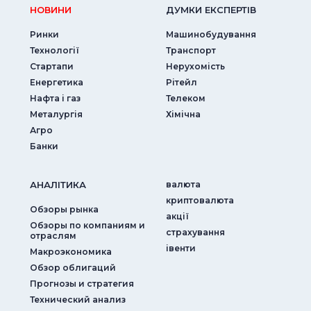
НОВИНИ
ДУМКИ ЕКСПЕРТIВ
Ринки
Машинобудування
Технології
Транспорт
Стартапи
Нерухомість
Енергетика
Рітейл
Нафта і газ
Телеком
Металургія
Хімічна
Агро
Банки
АНАЛIТИКА
валюта
криптовалюта
Обзоры рынка
акції
Обзоры по компаниям и
страхування
отраслям
iвенти
Макроэкономика
Обзор облигаций
Прогнозы и стратегия
Технический анализ