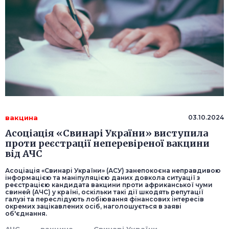
вакцина
03.10.2024
Асоціація «Свинарі України» виступила
проти реєстрації неперевіреної вакцини
від АЧС
Асоціація «Свинарі України» (АСУ) занепокоєна неправдивою
інформацією та маніпуляцією даних довкола ситуації з
реєстрацією кандидата вакцини проти африканської чуми
свиней (АЧС) у країні, оскільки такі дії шкодять репутації
галузі та переслідують лобіювання фінансових інтересів
окремих зацікавлених осіб, наголошується в заяві
об'єднання.