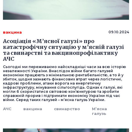
вакцина
09.10.2024
Асоціація «М’ясної галузі» про
катастрофічну ситуацію у м’ясній галузі
та свинарстві та вакцинопрофілактику
АЧС
Сьогодні ми переживаємо найскладніші часи за всю історію
незалежності України. Внаслідок війни багато галузей
економіки працюють з мінімальною рентабельністю, а то й у
збиток, щодня зазнають фінансових втрат через логістичні,
кадрові проблеми, атаки ворога на енергетичну
інфраструктуру, мінування сільгоспугідь. Однак є галузі, які
могли б скористатися світовою кон’юнктурою та зробити
справжній прорив і підтримати економіку України під час
війни. Серед таких галузей – м’ясна галузь України.
АЧС
вакцина
свинарство
М’ясна
галузь