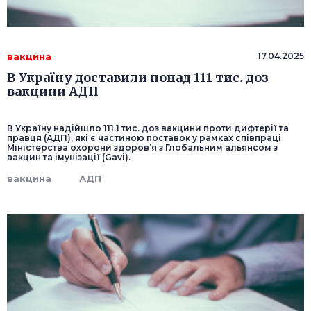
вакцина
17.04.2025
В Україну доставили понад 111 тис. доз
вакцини АДП
В Україну надійшло 111,1 тис. доз вакцини проти дифтерії та
правця (АДП), які є частиною поставок у рамках співпраці
Міністерства охорони здоров’я з Глобальним альянсом з
вакцин та імунізації (Gavi).
вакцина
АДП