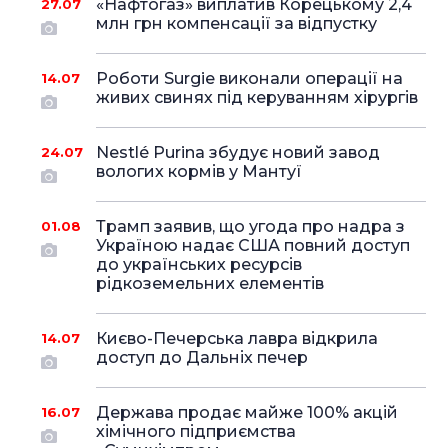
«Нафтогаз» виплатив Корецькому 2,4
27.07
млн грн компенсації за відпустку
Роботи Surgie виконали операції на
14.07
живих свинях під керуванням хірургів
Nestlé Purina збудує новий завод
24.07
вологих кормів у Мантуї
Трамп заявив, що угода про надра з
01.08
Україною надає США повний доступ
до українських ресурсів
рідкоземельних елементів
Києво-Печерська лавра відкрила
14.07
доступ до Дальніх печер
Держава продає майже 100% акцій
16.07
хімічного підприємства