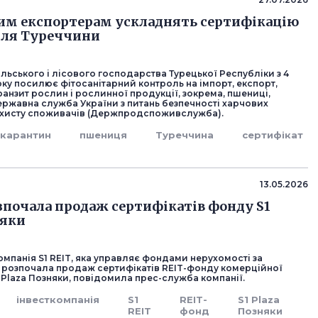
им експортерам ускладнять сертифікацію
для Туреччини
ільського і лісового господарства Турецької Республіки з 4
ку посилює фітосанітарний контроль на імпорт, експорт,
ранзит рослин і рослинної продукції, зокрема, пшениці,
ржавна служба України з питань безпечності харчових
захисту споживачів (Держпродспоживслужба).
карантин
пшениця
Туреччина
сертифікат
13.05.2026
озпочала продаж сертифікатів фонду S1
няки
омпанія S1 REIT, яка управляє фондами нерухомості за
 розпочала продаж сертифікатів REIT-фонду комерційної
 Plaza Позняки, повідомила прес-служба компанії.
інвесткомпанія
S1
REIT-
S1 Plaza
REIT
фонд
Позняки