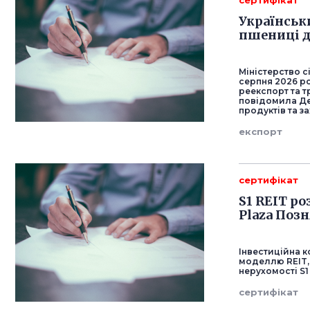
сертифікат
Українськ
пшениці 
Міністерство с
серпня 2026 ро
реекспорт та т
повідомила Де
продуктів та 
експорт
сертифікат
S1 REIT р
Plaza Поз
Інвестиційна к
моделлю REIT,
нерухомості S1
сертифікат