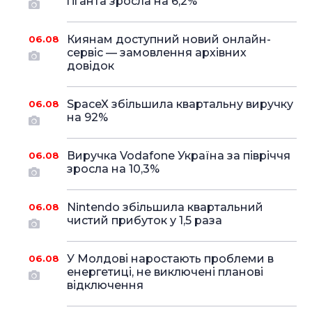
гіганта зросла на 6,2%
Киянам доступний новий онлайн-
06.08
сервіс — замовлення архівних
довідок
SpaceX збільшила квартальну виручку
06.08
на 92%
Виручка Vodafone Україна за півріччя
06.08
зросла на 10,3%
Nintendo збільшила квартальний
06.08
чистий прибуток у 1,5 раза
У Молдові наростають проблеми в
06.08
енергетиці, не виключені планові
відключення