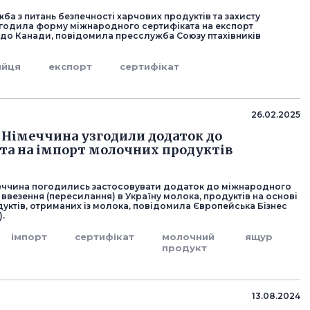
а з питань безпечності харчових продуктів та захисту
годила форму міжнародного сертифіката на експорт
 до Канади, повідомила пресслужба Союзу птахівників
яйця
експорт
сертифікат
26.02.2025
а Німеччина узгодили додаток до
та на імпорт молочних продуктів
меччина погодились застосовувати додаток до міжнародного
 ввезення (пересилання) в Україну молока, продуктів на основі
уктів, отриманих із молока, повідомила Європейська Бізнес
).
імпорт
сертифікат
молочний
ящур
продукт
13.08.2024