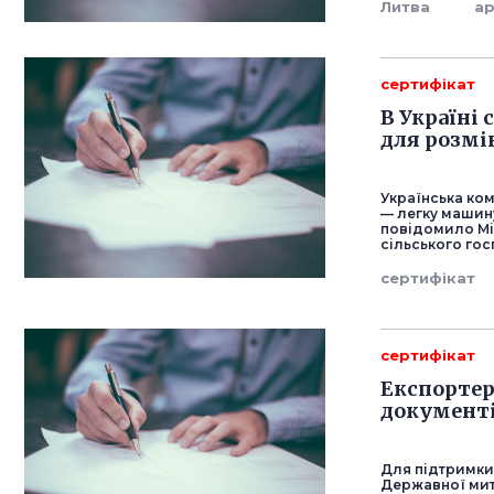
Литва
а
сертифікат
В Україні
для розмі
Українська ком
— легку машин
повідомило Мі
сільського го
сертифікат
сертифікат
Експортер
документі
Для підтримки
Державної митн