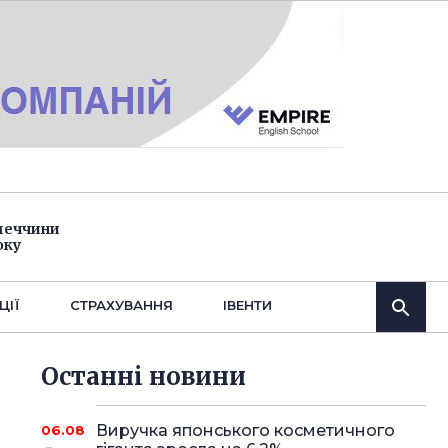
імеччини
оку
ЦІЇ
СТРАХУВАННЯ
IВЕНТИ
Останнi новини
Виручка японського косметичного
06.08