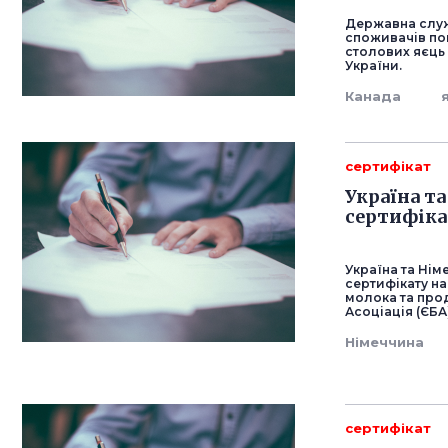
Державна служб
споживачів по
столових яєць
України.
Канада
сертифікат
Україна т
сертифіка
Україна та Ні
сертифікату на
молока та прод
Асоціація (ЄБА
Німеччина
сертифікат