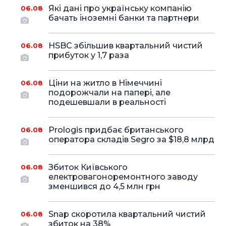
Які дані про українську компанію
06.08
бачать іноземні банки та партнери
HSBC збільшив квартальний чистий
06.08
прибуток у 1,7 раза
Ціни на житло в Німеччині
06.08
подорожчали на папері, але
подешевшали в реальності
Prologis придбає британського
06.08
оператора складів Segro за $18,8 млрд
Збиток Київського
06.08
електровагоноремонтного заводу
зменшився до 4,5 млн грн
Snap скоротила квартальний чистий
06.08
збиток на 38%