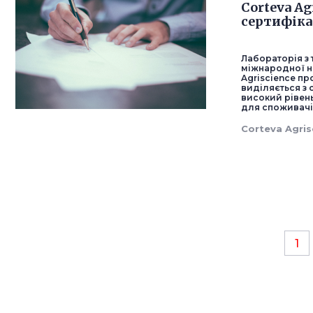
Corteva A
сертифіка
Лабораторія з
міжнародної н
Agriscience пр
виділяється з 
високий рівень
для споживачі
Corteva Agris
1