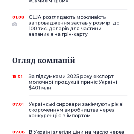
«Сумихімпром»
США розглядають можливість
01.08
запровадження застав у розмірі до
100 тис. доларів для частини
заявників на грін-карту
Огляд компаній
За підсумками 2025 року експорт
15.01
молочної продукції приніс Україні
$401 млн
Українські сировари закінчують рік зі
07.01
скороченням виробництва через
конкуренцію з імпортом
В Україні злетіли ціни на масло через
07.08