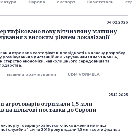
рматура
Європа
експорт
Каметсталь
се
04.02.2026
 сертифіковано нову вітчизняну машину
нування з високим рівнем локалізації
панія отримала сертифікат відповідності на власну розробку
у розмінування з дистанційним керуванням UDM VORMELA,
ністерство економіки, навколишнього середовища та
сподарства.
машина розмінування
UDM VORMELA
25.12.2025
и агротоварів отримали 1,5 млн
в на пільгові поставки до Європи
 експорту товарів українського походження митниці
ої служби з 1 січня 2016 року видали 1,5 млн сертифікатів з