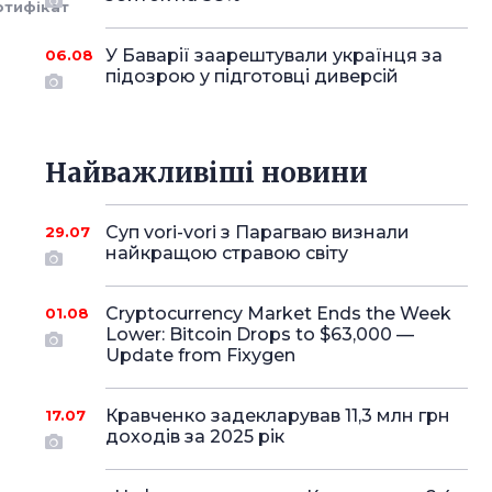
ртифікат
У Баварії заарештували українця за
06.08
підозрою у підготовці диверсій
Найважливіші новини
Суп vori-vori з Парагваю визнали
29.07
найкращою стравою світу
Cryptocurrency Market Ends the Week
01.08
Lower: Bitcoin Drops to $63,000 —
Update from Fixygen
Кравченко задекларував 11,3 млн грн
17.07
доходів за 2025 рік