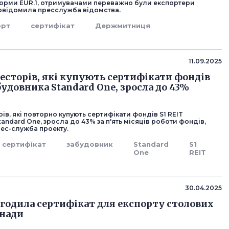
орми EUR.1, отримувачами переважно були експортери
повідомила пресслужба відомства.
орт
сертифікат
Держмитниця
11.09.2025
весторів, які купують сертифікати фондів
будовника Standard One, зросла до 43%
рів, які повторно купують сертифікати фондів S1 REIT
andard One, зросла до 43% за п'ять місяців роботи фондів,
ес-служба проекту.
сертифікат
забудовник
Standard
S1
One
REIT
30.04.2025
огодила сертифікат для експорту столових
анади