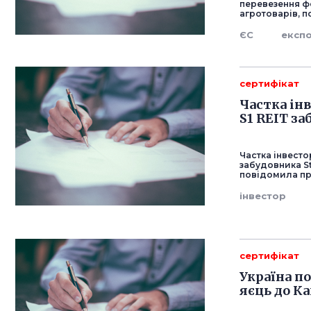
перевезення ф
агротоварів, 
ЄС
експ
сертифікат
Частка ін
S1 REIT за
Частка інвесто
забудовника St
повідомила пр
інвестор
сертифікат
Україна п
яєць до К