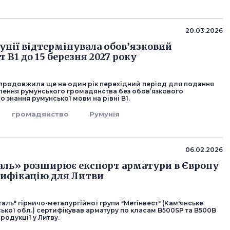
20.03.2026
унії відтермінувала обов’язковий
 B1 до 15 березня 2027 року
 продовжила ще на один рік перехідний період для подання
влення румунського громадянства без обов’язкового
о знання румунської мови на рівні B1.
громадянство
Румунія
06.02.2026
ль» розширює експорт арматури в Європу
тифікацію для Литви
аль" гірничо-металургійної групи "Метінвест" (Кам'янське
ької обл.) сертифікував арматуру по класам B500SP та B500B
родукції у Литву.