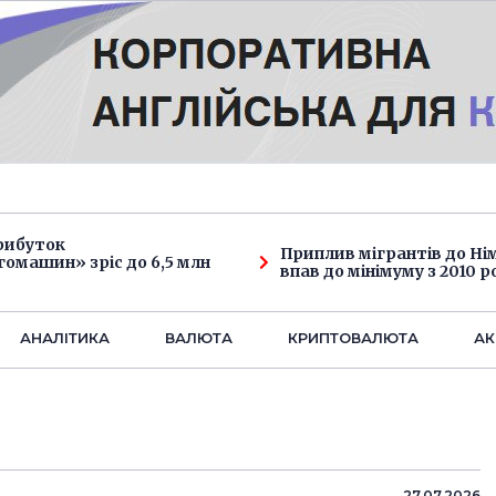
рибуток
Приплив мігрантів до Н
омашин» зріс до 6,5 млн
впав до мінімуму з 2010 р
АНАЛIТИКА
ВАЛЮТА
КРИПТОВАЛЮТА
АК
27.07.2026