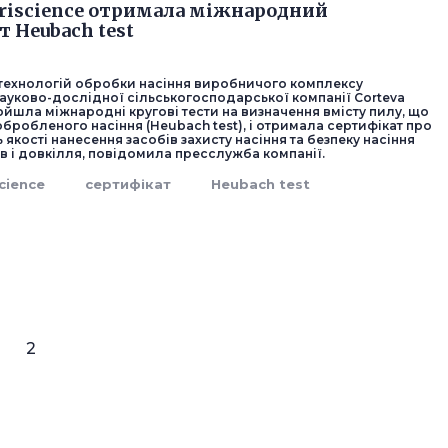
griscience отримала міжнародний
т Heubach test
 технологій обробки насіння виробничого комплексу
ауково-дослідної сільськогосподарської компанії Corteva
ойшла міжнародні кругові тести на визначення вмісту пилу, що
обробленого насіння (Heubach test), і отримала сертифікат про
 якості нанесення засобів захисту насіння та безпеку насіння
в і довкілля, повідомила пресслужба компанії.
cience
сертифікат
Heubach test
2