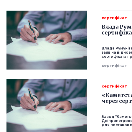
сертифікат
Влада Рум
сертифікат
Влада Румунії
заяв на відно
сертифіката пр
сертифікат
сертифікат
«Каметста
через сер
Завод "Каметст
Дніпропетровс
для поставок п