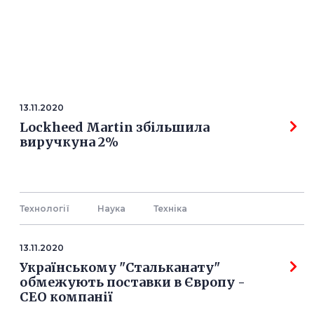
13.11.2020
Lockheed Martin збільшила
виручкуна 2%
Технології
Наука
Технiка
13.11.2020
Українському "Стальканату"
обмежують поставки в Європу -
СЕО компанії