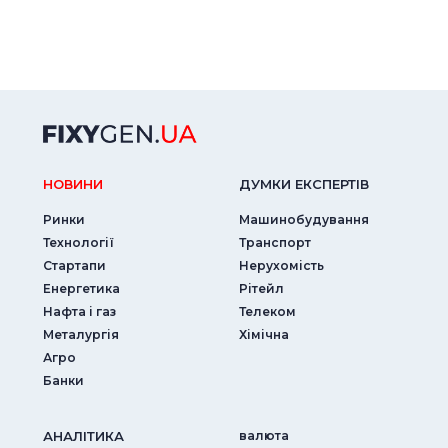
НОВИНИ
ДУМКИ ЕКСПЕРТIВ
Ринки
Машинобудування
Технології
Транспорт
Стартапи
Нерухомість
Енергетика
Рітейл
Нафта і газ
Телеком
Металургія
Хімічна
Агро
Банки
АНАЛIТИКА
валюта