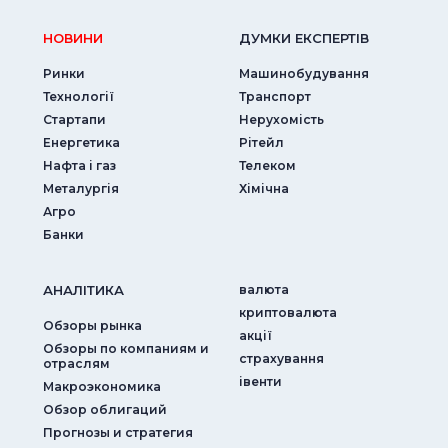
НОВИНИ
ДУМКИ ЕКСПЕРТIВ
Ринки
Машинобудування
Технології
Транспорт
Стартапи
Нерухомість
Енергетика
Рітейл
Нафта і газ
Телеком
Металургія
Хімічна
Агро
Банки
АНАЛIТИКА
валюта
криптовалюта
Обзоры рынка
акції
Обзоры по компаниям и
страхування
отраслям
iвенти
Макроэкономика
Обзор облигаций
Прогнозы и стратегия