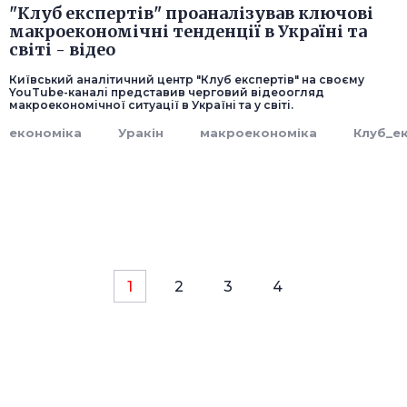
"Клуб експертів" проаналізував ключові
макроекономічні тенденції в Україні та
світі - відео
Київський аналітичний центр "Клуб експертів" на своєму
YouTube-каналі представив черговий відеоогляд
макроекономічної ситуації в Україні та у світі.
економіка
Уракін
макроекономіка
Клуб_ек
1
2
3
4