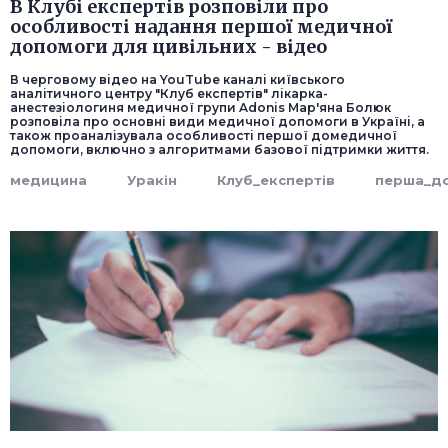
В Клубі експертів розповіли про
особливості надання першої медичної
допомоги для цивільних - відео
В черговому відео на YouTube каналі київського
аналітичного центру "Клуб експертів" лікарка-
анестезіологиня медичної групи Adonis Мар'яна Болюк
розповіла про основні види медичної допомоги в Україні, а
також проаналізувала особливості першої домедичної
допомоги, включно з алгоритмами базової підтримки життя.
медицина
Уракін
Клуб_експертів
перша_д