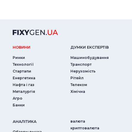
НОВИНИ
ДУМКИ ЕКСПЕРТIВ
Ринки
Машинобудування
Технології
Транспорт
Стартапи
Нерухомість
Енергетика
Рітейл
Нафта і газ
Телеком
Металургія
Хімічна
Агро
Банки
АНАЛIТИКА
валюта
криптовалюта
Обзоры рынка