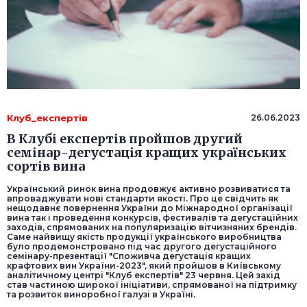
Клуб_експертів
26.06.2023
В Клубі експертів пройшов другий
семінар-дегустація кращих українських
сортів вина
Український ринок вина продовжує активно розвиватися та
впроваджувати нові стандарти якості. Про це свідчить як
нещодавнє повернення України до Міжнародної організації
вина так і проведення конкурсів, фестивалів та дегустаційних
заходів, спрямованих на популяризацію вітчизняних брендів.
Саме найвищу якість продукції українського виробництва
було продемонстровано під час другого дегустаційного
семінару-презентації "Споживча дегустація кращих
крафтових вин України-2023", який пройшов в Київському
аналітичному центрі "Клуб експертів" 23 червня. Цей захід
став частиною широкої ініціативи, спрямованої на підтримку
та розвиток виноробної галузі в Україні.