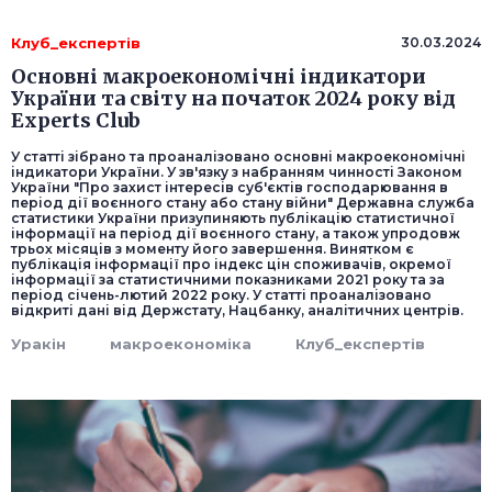
Клуб_експертів
30.03.2024
Основні макроекономічні індикатори
України та світу на початок 2024 року від
Experts Club
У статті зібрано та проаналізовано основні макроекономічні
індикатори України. У зв'язку з набранням чинності Законом
України "Про захист інтересів суб'єктів господарювання в
період дії воєнного стану або стану війни" Державна служба
статистики України призупиняють публікацію статистичної
інформації на період дії воєнного стану, а також упродовж
трьох місяців з моменту його завершення. Винятком є
публікація інформації про індекс цін споживачів, окремої
інформації за статистичними показниками 2021 року та за
період січень-лютий 2022 року. У статті проаналізовано
відкриті дані від Держстату, Нацбанку, аналітичних центрів.
Уракін
макроекономіка
Клуб_експертів