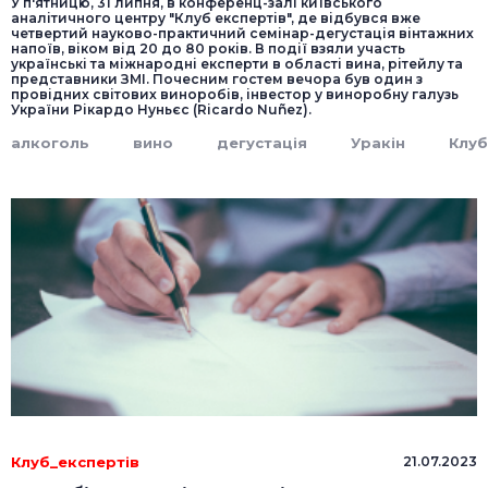
У п'ятницю, 31 липня, в конференц-залі київського
аналітичного центру "Клуб експертів", де відбувся вже
четвертий науково-практичний семінар-дегустація вінтажних
напоїв, віком від 20 до 80 років. В події взяли участь
українські та міжнародні експерти в області вина, рітейлу та
представники ЗМІ. Почесним гостем вечора був один з
провідних світових виноробів, інвестор у виноробну галузь
України Рікардо Нуньєс (Ricardo Nuñez).
алкоголь
вино
дегустація
Уракін
Клуб
Клуб_експертів
21.07.2023