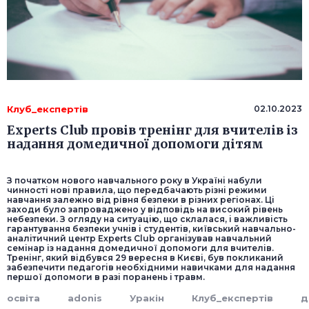
Клуб_експертів
02.10.2023
Experts Club провів тренінг для вчителів із
надання домедичної допомоги дітям
З початком нового навчального року в Україні набули
чинності нові правила, що передбачають різні режими
навчання залежно від рівня безпеки в різних регіонах. Ці
заходи було запроваджено у відповідь на високий рівень
небезпеки. З огляду на ситуацію, що склалася, і важливість
гарантування безпеки учнів і студентів, київський навчально-
аналітичний центр Experts Club організував навчальний
семінар із надання домедичної допомоги для вчителів.
Тренінг, який відбувся 29 вересня в Києві, був покликаний
забезпечити педагогів необхідними навичками для надання
першої допомоги в разі поранень і травм.
освіта
adonis
Уракін
Клуб_експертів
д