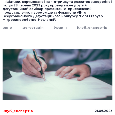
ініціативи, спрямованої на підтримку та розвиток виноробної
галузі 23 червня 2023 року проведе вже другий
дегустаційний семінар-презентацію, присвячений
представленню переможців та фіналістів VIІ-го
Всеукраїнського Дегустаційного Конкурсу "Сорт і теруар.
Мікровиноробство. Незламні".
вино
дегустація
Уракін
Клуб_експертів
Клуб_експертів
21.06.2023