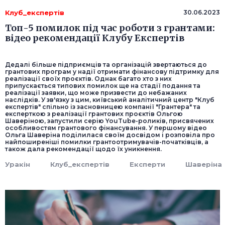
Клуб_експертів
30.06.2023
Топ-5 помилок під час роботи з грантами:
відео рекомендації Клубу Експертів
Дедалі більше підприємців та організацій звертаються до
грантових програм у надії отримати фінансову підтримку для
реалізації своїх проєктів. Однак багато хто з них
припускається типових помилок ще на стадії подання та
реалізації заявки, що може призвести до небажаних
наслідків. У зв'язку з цим, київський аналітичний центр "Клуб
експертів" спільно із засновницею компанії "Грантера" та
експерткою з реалізації грантових проєктів Ольгою
Шаверіною, запустили серію YouTube-роликів, присвячених
особливостям грантового фінансування. У першому відео
Ольга Шаверіна поділилася своїм досвідом і розповіла про
найпоширеніші помилки грантоотримувачів-початківців, а
також дала рекомендації щодо їх уникнення.
Уракін
Клуб_експертів
Експерти
Шаверіна