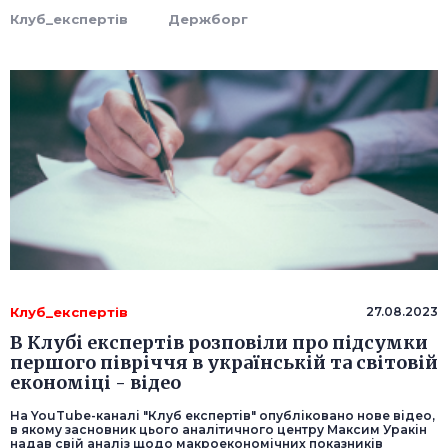
Клуб_експертів
Держборг
Клуб_експертів
27.08.2023
В Клубі експертів розповіли про підсумки
першого півріччя в українській та світовій
економіці - відео
На YouTube-каналі "Клуб експертів" опубліковано нове відео,
в якому засновник цього аналітичного центру Максим Уракін
надав свій аналіз щодо макроекономічних показників