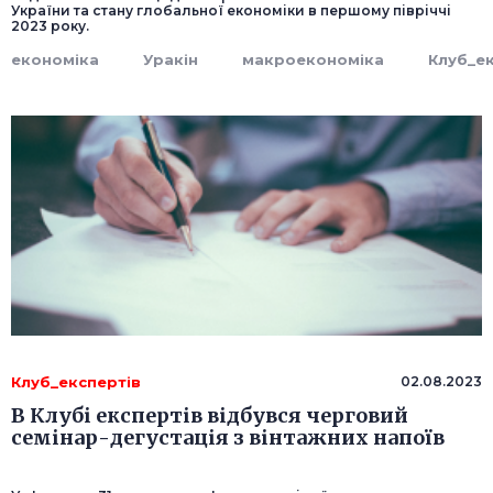
України та стану глобальної економіки в першому півріччі
2023 року.
економіка
Уракін
макроекономіка
Клуб_ек
Клуб_експертів
02.08.2023
В Клубі експертів відбувся черговий
семінар-дегустація з вінтажних напоїв