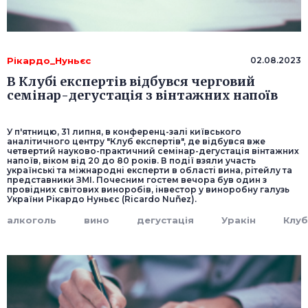
Рікардо_Нуньєс
02.08.2023
В Клубі експертів відбувся черговий
семінар-дегустація з вінтажних напоїв
У п'ятницю, 31 липня, в конференц-залі київського
аналітичного центру "Клуб експертів", де відбувся вже
четвертий науково-практичний семінар-дегустація вінтажних
напоїв, віком від 20 до 80 років. В події взяли участь
українські та міжнародні експерти в області вина, рітейлу та
представники ЗМІ. Почесним гостем вечора був один з
провідних світових виноробів, інвестор у виноробну галузь
України Рікардо Нуньєс (Ricardo Nuñez).
алкоголь
вино
дегустація
Уракін
Клуб