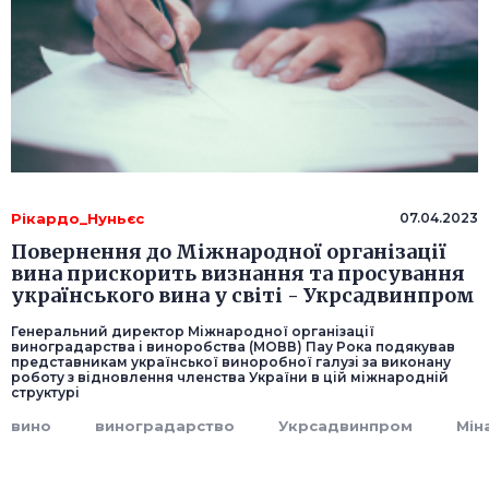
Рікардо_Нуньєс
07.04.2023
Повернення до Міжнародної організації
вина прискорить визнання та просування
українського вина у світі - Укрсадвинпром
Генеральний директор Міжнародної організації
виноградарства і виноробства (МОВВ) Пау Рока подякував
представникам української виноробної галузі за виконану
роботу з відновлення членства України в цій міжнародній
структурі
вино
виноградарство
Укрсадвинпром
Мін