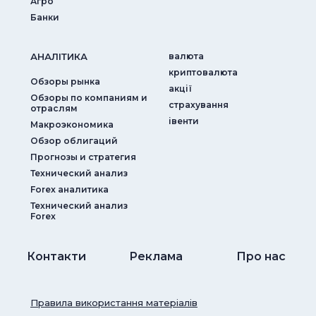
Агро
Банки
АНАЛIТИКА
валюта
криптовалюта
Обзоры рынка
акції
Обзоры по компаниям и
страхування
отраслям
iвенти
Макроэкономика
Обзор облигаций
Прогнозы и стратегия
Технический анализ
Forex аналитика
Технический анализ
Forex
Контакти
Реклама
Про нас
Правила використання матеріалів