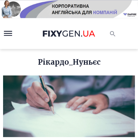
Рікардо_Нуньєс