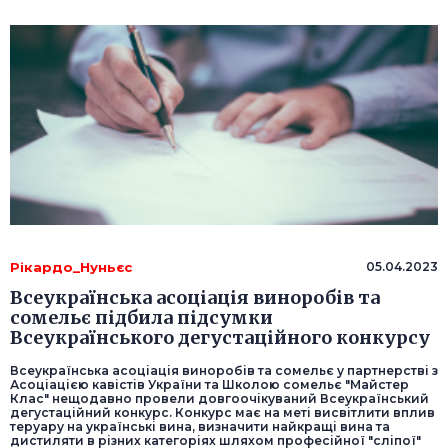
Рікардо_Нуньєс
05.04.2023
Всеукраїнська асоціація виноробів та
сомельє підбила підсумки
Всеукраїнського дегустаційного конкурсу
Всеукраїнська асоціація виноробів та сомельє у партнерстві з
Асоціацією кавістів України та Школою сомельє "Майстер
Клас" нещодавно провели довгоочікуваний Всеукраїнський
дегустаційний конкурс. Конкурс має на меті висвітлити вплив
теруару на українські вина, визначити найкращі вина та
дистиляти в різних категоріях шляхом професійної "сліпої"