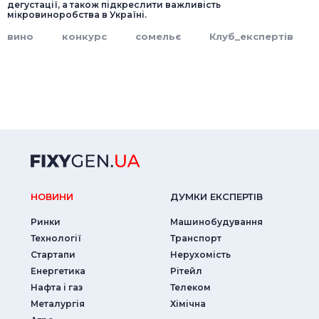
дегустації, а також підкреслити важливість
мікровиноробства в Україні.
вино
конкурс
сомельє
Клуб_експертів
НОВИНИ
ДУМКИ ЕКСПЕРТIВ
Ринки
Машинобудування
Технології
Транспорт
Стартапи
Нерухомість
Енергетика
Рітейл
Нафта і газ
Телеком
Металургія
Хімічна